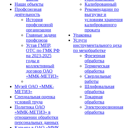
Наши объекты
Калиброванный
Профсоюзная
Рекомендации по
деятельность
выгрузке и
История
условиям хранения
профсоюзной
калиброванного
организации
проката
Главные задачи
Упаковка
профсоюза
Услуги
Устав ГМПР,
инструментального цеха
ОТС по ГМК РФ
по мехобработке
на 2023-2025
Фрезерная
годы и
обработка
коллективный
Термическая
договор ОАО
обработка
«ММК-МЕТИЗ»
Сверлильные
работы
Музей ОАО «ММК-
Шлифовальная
МЕТИЗ»
обработка
Специальная оценка
Токарная
условий труда
обработка
Политика ОАО
Электроэрозионная
«ММК-МЕТИЗ» в
обработка
отношении обработки
персональных данных
Карьера в ОАО «ММК-