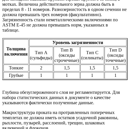
мотках. Величина действительного зерна должна быть в
пределах 8 - 11 номеров. Разнозернистость в одном сечении не
должна превышать трех номеров (факультативно).
Загрязненность стали неметаллическими включениями по
ASTM E-45 не должна превышать норм, указанных в
таблице.
Уровень загрязненности
Толщина
Тип В
Тип D
Тип А
Тип С
включения
(оксиды
(оксиды
(сульфиды)
(силикаты)
строчечные)
точечные)
Тонкие
2
1,5
1,5
1,5
Грубые
1
1
1
1
Глубина обезуглероженного слоя не регламентируется. Для
набора статистических данных в документе о качестве
указываются фактически полученные данные.
Макроструктура проката на протравленных поперечных
темплетах не должна иметь остатков усадочной раковины,
рыхлости, пузырей, расслоений, трещин, шлаковых
включений и флокенов.