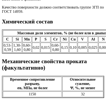
Качество поверхности должно соответствовать группе 3ГП по
ГОСТ 14959.
Химический состав
Массовая доля элементов, % (не более или в диапаз
C
Si
Mn
P
S
Cr
Ni
Cu
V
Al
N
0,53-
1,30-
0,60-
0,60-
0,02
0,015
0,15
0,10
0,005
0,025
0,00
0,59
1,60
0,80
0,80
Механические свойства проката
(факультативно)
Временное сопротивление
Относительное
разрыву,
сужение,
σв, МПа, не более
Ψ, %, не менее
1150
32