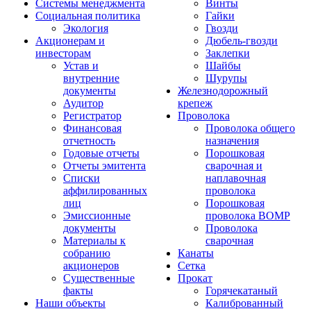
Системы менеджмента
Винты
Социальная политика
Гайки
Экология
Гвозди
Акционерам и
Дюбель-гвозди
инвесторам
Заклепки
Устав и
Шайбы
внутренние
Шурупы
документы
Железнодорожный
Аудитор
крепеж
Регистратор
Проволока
Финансовая
Проволока общего
отчетность
назначения
Годовые отчеты
Порошковая
Отчеты эмитента
сварочная и
Списки
наплавочная
аффилированных
проволока
лиц
Порошковая
Эмиссионные
проволока ВОМР
документы
Проволока
Материалы к
сварочная
собранию
Канаты
акционеров
Сетка
Существенные
Прокат
факты
Горячекатаный
Наши объекты
Калиброванный