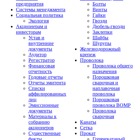
предприятия
Болты
Системы менеджмента
Винты
Социальная политика
Гайки
Экология
Гвозди
Акционерам и
Дюбель-гвозди
инвесторам
Заклепки
Устав и
Шайбы
внутренние
Шурупы
документы
Железнодорожный
Аудитор
крепеж
Регистратор
Проволока
Финансовая
Проволока общего
отчетность
назначения
Годовые отчеты
Порошковая
Отчеты эмитента
сварочная и
Списки
наплавочная
аффилированных
проволока
лиц
Порошковая
Эмиссионные
проволока ВОМР
документы
Проволока
Материалы к
сварочная
собранию
Канаты
акционеров
Сетка
Существенные
Прокат
факты
Горячекатаный