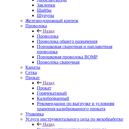
Заклепки
Шайбы
Шурупы
Железнодорожный крепеж
Проволока
Назад
Проволока
Проволока общего назначения
Порошковая сварочная и наплавочная
проволока
Порошковая проволока ВОМР
Проволока сварочная
Канаты
Сетка
Прокат
Назад
Прокат
Горячекатаный
Калиброванный
Рекомендации по выгрузке и условиям
хранения калиброванного проката
Упаковка
Услуги инструментального цеха по мехобработке
Назад