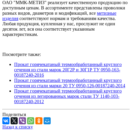
ОАО "ММК-МЕТИЗ" реализует качественную продукцию по
доступным ценам. В ассортименте представлены проволоки
разных видов, диаметров и модификаций, все
метизные
изделия
соответствуют нормам и требованиям качества.
Любая продукция, купленная у нас, прослужит не один
десяток лет, вся она соответствует указанным
характеристикам.
Посмотрите также:
Прокат горячекатаный термообработанный круглого
сечения из стали марок 20Г2Р и 30Г1Р ТУ 0950-163-
00187240-2016
Прокат горячекатаный термообработанный круглого
сечения из стали марки 20 ТУ 0950-126-00187240-2014
Прокат горячекатаный термообработанный круглого
сечения из легированных марок стали ТУ 1140-103-
00187240-2012
Поделиться
Назад к списку