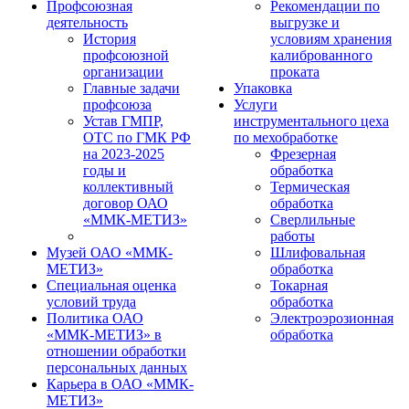
Профсоюзная
Рекомендации по
деятельность
выгрузке и
История
условиям хранения
профсоюзной
калиброванного
организации
проката
Главные задачи
Упаковка
профсоюза
Услуги
Устав ГМПР,
инструментального цеха
ОТС по ГМК РФ
по мехобработке
на 2023-2025
Фрезерная
годы и
обработка
коллективный
Термическая
договор ОАО
обработка
«ММК-МЕТИЗ»
Сверлильные
работы
Музей ОАО «ММК-
Шлифовальная
МЕТИЗ»
обработка
Специальная оценка
Токарная
условий труда
обработка
Политика ОАО
Электроэрозионная
«ММК-МЕТИЗ» в
обработка
отношении обработки
персональных данных
Карьера в ОАО «ММК-
МЕТИЗ»