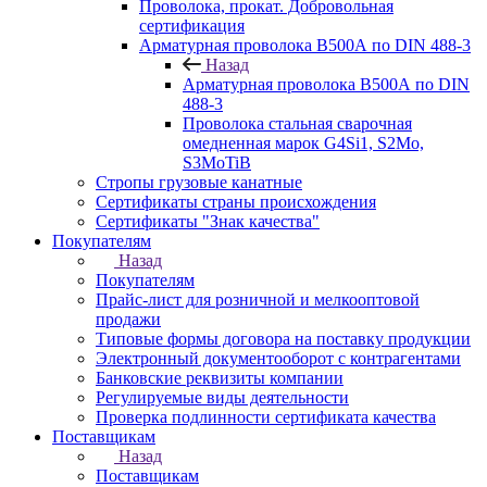
Проволока, прокат. Добровольная
сертификация
Арматурная проволока В500А по DIN 488-3
Назад
Арматурная проволока В500А по DIN
488-3
Проволока стальная сварочная
омедненная марок G4Si1, S2Mo,
S3MoTiB
Стропы грузовые канатные
Сертификаты страны происхождения
Сертификаты "Знак качества"
Покупателям
Назад
Покупателям
Прайс-лист для розничной и мелкооптовой
продажи
Типовые формы договора на поставку продукции
Электронный документооборот с контрагентами
Банковские реквизиты компании
Регулируемые виды деятельности
Проверка подлинности сертификата качества
Поставщикам
Назад
Поставщикам