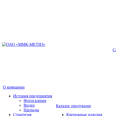
С
О компании
История предприятия
Фотогалерея
Видео
Каталог продукции
Награды
Стратегия
Крепежные изделия