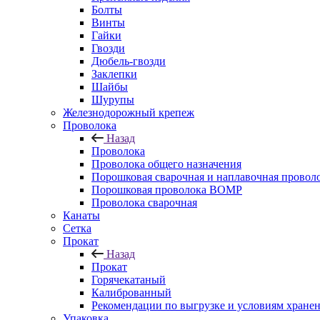
Болты
Винты
Гайки
Гвозди
Дюбель-гвозди
Заклепки
Шайбы
Шурупы
Железнодорожный крепеж
Проволока
Назад
Проволока
Проволока общего назначения
Порошковая сварочная и наплавочная провол
Порошковая проволока ВОМР
Проволока сварочная
Канаты
Сетка
Прокат
Назад
Прокат
Горячекатаный
Калиброванный
Рекомендации по выгрузке и условиям хране
Упаковка