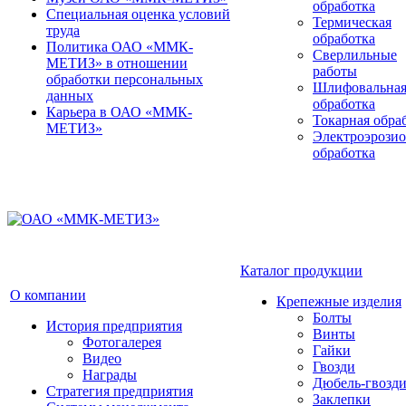
обработка
Специальная оценка условий
Термическая
труда
обработка
Политика ОАО «ММК-
Сверлильные
МЕТИЗ» в отношении
работы
обработки персональных
Шлифовальна
данных
обработка
Карьера в ОАО «ММК-
Токарная обра
МЕТИЗ»
Электроэрози
обработка
Каталог продукции
О компании
Крепежные изделия
Болты
История предприятия
Винты
Фотогалерея
Гайки
Видео
Гвозди
Награды
Дюбель-гвозд
Стратегия предприятия
Заклепки