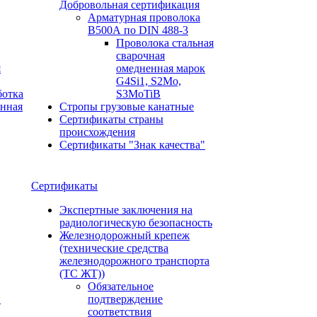
Добровольная сертификация
Арматурная проволока
В500А по DIN 488-3
Проволока стальная
сварочная
я
омедненная марок
G4Si1, S2Mo,
ботка
S3MoTiB
онная
Стропы грузовые канатные
Сертификаты страны
происхождения
Сертификаты "Знак качества"
Сертификаты
Экспертные заключения на
радиологическую безопасность
Железнодорожный крепеж
(технические средства
железнодорожного транспорта
(ТС ЖТ))
Обязательное
и
подтверждение
соответствия