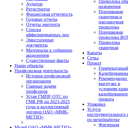
Проволока об
Аудитор
назначения
Регистратор
Порошковая
Финансовая отчетность
сварочная и
Годовые отчеты
наплавочная
Отчеты эмитента
проволока
Списки
Порошковая
аффилированных лиц
проволока В
Эмиссионные
Проволока
документы
сварочная
Материалы к собранию
Канаты
акционеров
Сетка
Существенные факты
Прокат
Наши объекты
Горячекатаны
Профсоюзная деятельность
Калиброванн
История профсоюзной
Рекомендации
организации
выгрузке и
Главные задачи
условиям хран
профсоюза
калиброванно
Устав ГМПР, ОТС по
проката
ГМК РФ на 2023-2025
Упаковка
годы и коллективный
Услуги
договор ОАО «ММК-
инструментального 
МЕТИЗ»
по мехобработке
Фрезерная
Музей ОАО «ММК-МЕТИЗ»