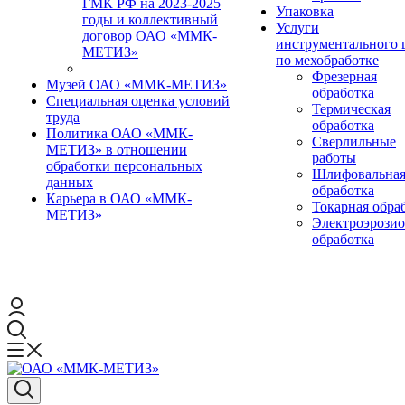
ГМК РФ на 2023-2025
Упаковка
годы и коллективный
Услуги
договор ОАО «ММК-
инструментального 
МЕТИЗ»
по мехобработке
Фрезерная
Музей ОАО «ММК-МЕТИЗ»
обработка
Специальная оценка условий
Термическая
труда
обработка
Политика ОАО «ММК-
Сверлильные
МЕТИЗ» в отношении
работы
обработки персональных
Шлифовальна
данных
обработка
Карьера в ОАО «ММК-
Токарная обра
МЕТИЗ»
Электроэрози
обработка