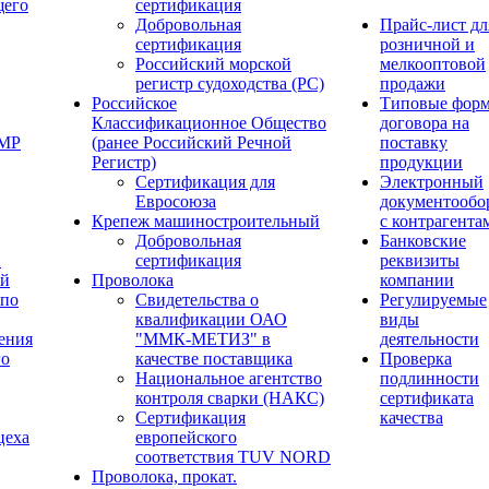
щего
сертификация
Добровольная
Прайс-лист дл
сертификация
розничной и
Российский морской
мелкооптовой
регистр судоходства (РС)
продажи
Российское
Типовые фор
Классификационное Общество
договора на
ОМР
(ранее Российский Речной
поставку
Регистр)
продукции
Сертификация для
Электронный
Евросоюза
документообо
Крепеж машиностроительный
с контрагента
Добровольная
Банковские
й
сертификация
реквизиты
ый
Проволока
компании
 по
Свидетельства о
Регулируемые
квалификации ОАО
виды
ения
"ММК-МЕТИЗ" в
деятельности
го
качестве поставщика
Проверка
Национальное агентство
подлинности
контроля сварки (НАКС)
сертификата
Сертификация
качества
цеха
европейского
соответствия TUV NORD
Проволока, прокат.