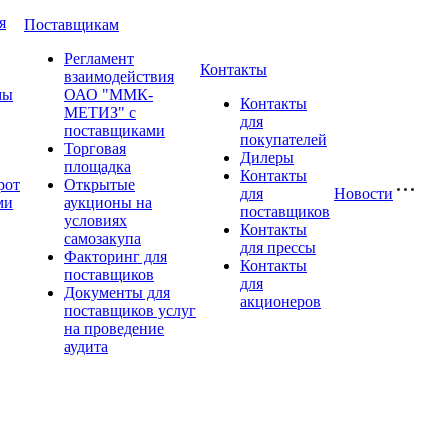
я
Поставщикам
Регламент
Контакты
взаимодействия
мы
ОАО "ММК-
Контакты
МЕТИЗ" с
для
поставщиками
покупателей
Торговая
Дилеры
площадка
Контакты
рот
Открытые
для
Новости
ми
аукционы на
поставщиков
условиях
Контакты
самозакупа
для прессы
Факторинг для
Контакты
поставщиков
для
Документы для
акционеров
поставщиков услуг
на проведение
аудита