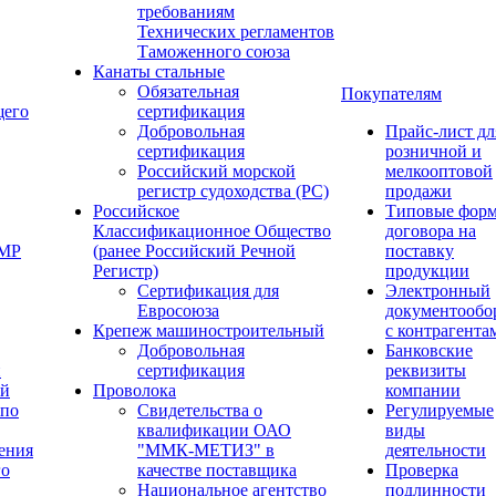
требованиям
Технических регламентов
Таможенного союза
Канаты стальные
Обязательная
Покупателям
щего
сертификация
Добровольная
Прайс-лист дл
сертификация
розничной и
Российский морской
мелкооптовой
регистр судоходства (РС)
продажи
Российское
Типовые фор
Классификационное Общество
договора на
ОМР
(ранее Российский Речной
поставку
Регистр)
продукции
Сертификация для
Электронный
Евросоюза
документообо
Крепеж машиностроительный
с контрагента
Добровольная
Банковские
й
сертификация
реквизиты
ый
Проволока
компании
 по
Свидетельства о
Регулируемые
квалификации ОАО
виды
ения
"ММК-МЕТИЗ" в
деятельности
го
качестве поставщика
Проверка
Национальное агентство
подлинности