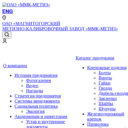
ENG
ОАО «МАГНИТОГОРСКИЙ
МЕТИЗНО-КАЛИБРОВОЧНЫЙ ЗАВОД «ММК-МЕТИЗ»
Каталог продукции
О компании
Крепежные изделия
Болты
История предприятия
Винты
Фотогалерея
Гайки
Видео
Гвозди
Награды
Дюбель-гвозд
Стратегия предприятия
Заклепки
Системы менеджмента
Шайбы
Социальная политика
Шурупы
Экология
Железнодорожный
Акционерам и инвесторам
крепеж
Устав и внутренние
Проволока
документы