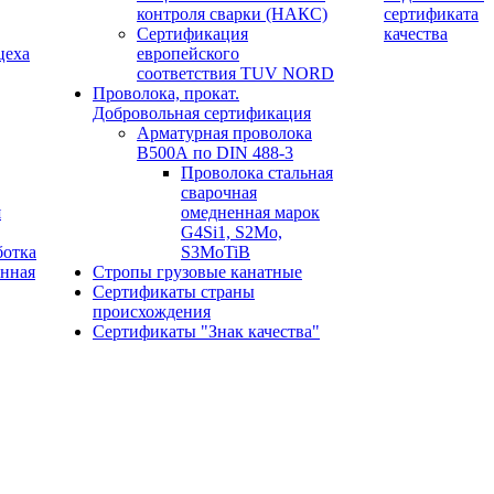
контроля сварки (НАКС)
сертификата
Сертификация
качества
цеха
европейского
соответствия TUV NORD
Проволока, прокат.
Добровольная сертификация
Арматурная проволока
В500А по DIN 488-3
Проволока стальная
сварочная
я
омедненная марок
G4Si1, S2Mo,
ботка
S3MoTiB
онная
Стропы грузовые канатные
Сертификаты страны
происхождения
Сертификаты "Знак качества"