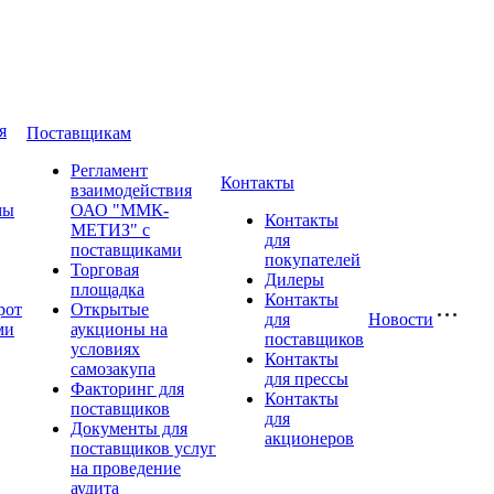
я
Поставщикам
Регламент
Контакты
взаимодействия
мы
ОАО "ММК-
Контакты
МЕТИЗ" с
для
поставщиками
покупателей
Торговая
Дилеры
площадка
Контакты
рот
Открытые
для
Новости
ми
аукционы на
поставщиков
условиях
Контакты
самозакупа
для прессы
Факторинг для
Контакты
поставщиков
для
Документы для
акционеров
поставщиков услуг
на проведение
аудита