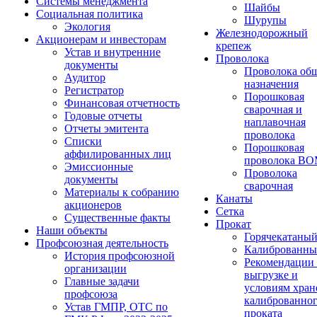
Системы менеджмента
Шайбы
Социальная политика
Шурупы
Экология
Железнодорожный
Акционерам и инвесторам
крепеж
Устав и внутренние
Проволока
документы
Проволока об
Аудитор
назначения
Регистратор
Порошковая
Финансовая отчетность
сварочная и
Годовые отчеты
наплавочная
Отчеты эмитента
проволока
Списки
Порошковая
аффилированных лиц
проволока В
Эмиссионные
Проволока
документы
сварочная
Материалы к собранию
Канаты
акционеров
Сетка
Существенные факты
Прокат
Наши объекты
Горячекатаны
Профсоюзная деятельность
Калиброванн
История профсоюзной
Рекомендации
организации
выгрузке и
Главные задачи
условиям хран
профсоюза
калиброванно
Устав ГМПР, ОТС по
проката