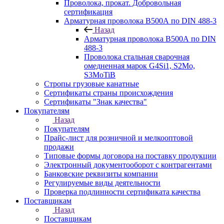
Проволока, прокат. Добровольная
сертификация
Арматурная проволока В500А по DIN 488-3
Назад
Арматурная проволока В500А по DIN
488-3
Проволока стальная сварочная
омедненная марок G4Si1, S2Mo,
S3MoTiB
Стропы грузовые канатные
Сертификаты страны происхождения
Сертификаты "Знак качества"
Покупателям
Назад
Покупателям
Прайс-лист для розничной и мелкооптовой
продажи
Типовые формы договора на поставку продукции
Электронный документооборот с контрагентами
Банковские реквизиты компании
Регулируемые виды деятельности
Проверка подлинности сертификата качества
Поставщикам
Назад
Поставщикам