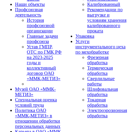
Наши объекты
Калиброванный
Профсоюзная
Рекомендации по
деятельность
выгрузке и
История
условиям хранения
профсоюзной
калиброванного
организации
проката
Главные задачи
Упаковка
профсоюза
Услуги
Устав ГМПР,
инструментального цеха
ОТС по ГМК РФ
по мехобработке
на 2023-2025
Фрезерная
годы и
обработка
коллективный
Термическая
договор ОАО
обработка
«ММК-МЕТИЗ»
Сверлильные
работы
Музей ОАО «ММК-
Шлифовальная
МЕТИЗ»
обработка
Специальная оценка
Токарная
условий труда
обработка
Политика ОАО
Электроэрозионная
«ММК-МЕТИЗ» в
обработка
отношении обработки
персональных данных
Карьера в ОАО «ММК-