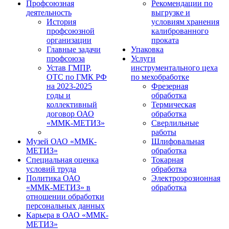
Профсоюзная
Рекомендации по
деятельность
выгрузке и
История
условиям хранения
профсоюзной
калиброванного
организации
проката
Главные задачи
Упаковка
профсоюза
Услуги
Устав ГМПР,
инструментального цеха
ОТС по ГМК РФ
по мехобработке
на 2023-2025
Фрезерная
годы и
обработка
коллективный
Термическая
договор ОАО
обработка
«ММК-МЕТИЗ»
Сверлильные
работы
Музей ОАО «ММК-
Шлифовальная
МЕТИЗ»
обработка
Специальная оценка
Токарная
условий труда
обработка
Политика ОАО
Электроэрозионная
«ММК-МЕТИЗ» в
обработка
отношении обработки
персональных данных
Карьера в ОАО «ММК-
МЕТИЗ»