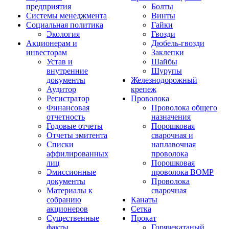
предприятия
Болты
Системы менеджмента
Винты
Социальная политика
Гайки
Экология
Гвозди
Акционерам и
Дюбель-гвозди
инвесторам
Заклепки
Устав и
Шайбы
внутренние
Шурупы
документы
Железнодорожный
Аудитор
крепеж
Регистратор
Проволока
Финансовая
Проволока общего
отчетность
назначения
Годовые отчеты
Порошковая
Отчеты эмитента
сварочная и
Списки
наплавочная
аффилированных
проволока
лиц
Порошковая
Эмиссионные
проволока ВОМР
документы
Проволока
Материалы к
сварочная
собранию
Канаты
акционеров
Сетка
Существенные
Прокат
факты
Горячекатаный