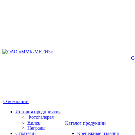
С
О компании
История предприятия
Фотогалерея
Видео
Каталог продукции
Награды
Стратегия
Крепежные изделия