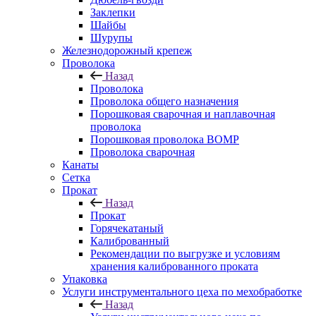
Заклепки
Шайбы
Шурупы
Железнодорожный крепеж
Проволока
Назад
Проволока
Проволока общего назначения
Порошковая сварочная и наплавочная
проволока
Порошковая проволока ВОМР
Проволока сварочная
Канаты
Сетка
Прокат
Назад
Прокат
Горячекатаный
Калиброванный
Рекомендации по выгрузке и условиям
хранения калиброванного проката
Упаковка
Услуги инструментального цеха по мехобработке
Назад