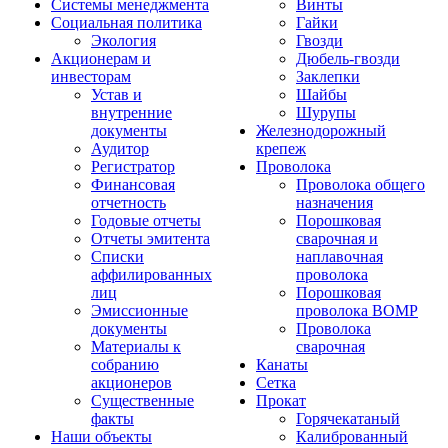
Системы менеджмента
Винты
Социальная политика
Гайки
Экология
Гвозди
Акционерам и
Дюбель-гвозди
инвесторам
Заклепки
Устав и
Шайбы
внутренние
Шурупы
документы
Железнодорожный
Аудитор
крепеж
Регистратор
Проволока
Финансовая
Проволока общего
отчетность
назначения
Годовые отчеты
Порошковая
Отчеты эмитента
сварочная и
Списки
наплавочная
аффилированных
проволока
лиц
Порошковая
Эмиссионные
проволока ВОМР
документы
Проволока
Материалы к
сварочная
собранию
Канаты
акционеров
Сетка
Существенные
Прокат
факты
Горячекатаный
Наши объекты
Калиброванный