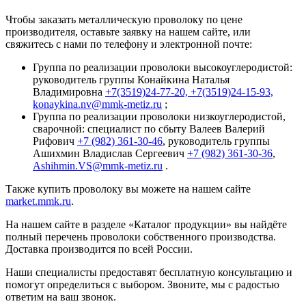
Чтобы заказать металлическую проволоку по цене
производителя, оставьте заявку на нашем сайте, или
свяжитесь с нами по телефону и электронной почте:
Группа по реализации проволоки высокоуглеродистой:
руководитель группы Конайкина Наталья
Владимировна
+7(3519)24-77-20,
+7(3519)24-15-93,
konaykina.nv@mmk-metiz.ru
;
Группа по реализации проволоки низкоуглеродистой,
сварочной: специалист по сбыту Валеев Валерий
Рифович
+7 (982) 361-30-46
, руководитель группы
Ашихмин Владислав Сергеевич
+7 (982) 361-30-36
,
Ashihmin.VS@mmk-metiz.ru
.
Также купить проволоку вы можете на нашем сайте
market.mmk.ru
.
На нашем сайте в разделе «Каталог продукции» вы найдёте
полный перечень проволоки собственного производства.
Доставка производится по всей России.
Наши специалисты предоставят бесплатную консультацию и
помогут определиться с выбором. Звоните, мы с радостью
ответим на ваш звонок.