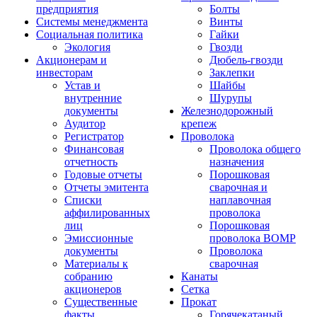
предприятия
Болты
Системы менеджмента
Винты
Социальная политика
Гайки
Экология
Гвозди
Акционерам и
Дюбель-гвозди
инвесторам
Заклепки
Устав и
Шайбы
внутренние
Шурупы
документы
Железнодорожный
Аудитор
крепеж
Регистратор
Проволока
Финансовая
Проволока общего
отчетность
назначения
Годовые отчеты
Порошковая
Отчеты эмитента
сварочная и
Списки
наплавочная
аффилированных
проволока
лиц
Порошковая
Эмиссионные
проволока ВОМР
документы
Проволока
Материалы к
сварочная
собранию
Канаты
акционеров
Сетка
Существенные
Прокат
факты
Горячекатаный