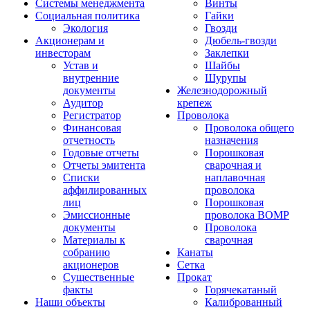
Системы менеджмента
Винты
Социальная политика
Гайки
Экология
Гвозди
Акционерам и
Дюбель-гвозди
инвесторам
Заклепки
Устав и
Шайбы
внутренние
Шурупы
документы
Железнодорожный
Аудитор
крепеж
Регистратор
Проволока
Финансовая
Проволока общего
отчетность
назначения
Годовые отчеты
Порошковая
Отчеты эмитента
сварочная и
Списки
наплавочная
аффилированных
проволока
лиц
Порошковая
Эмиссионные
проволока ВОМР
документы
Проволока
Материалы к
сварочная
собранию
Канаты
акционеров
Сетка
Существенные
Прокат
факты
Горячекатаный
Наши объекты
Калиброванный