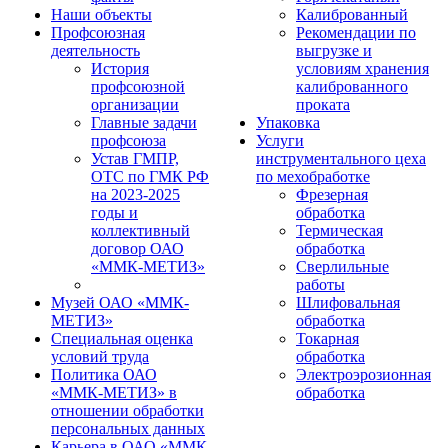
Наши объекты
Калиброванный
Профсоюзная
Рекомендации по
деятельность
выгрузке и
История
условиям хранения
профсоюзной
калиброванного
организации
проката
Главные задачи
Упаковка
профсоюза
Услуги
Устав ГМПР,
инструментального цеха
ОТС по ГМК РФ
по мехобработке
на 2023-2025
Фрезерная
годы и
обработка
коллективный
Термическая
договор ОАО
обработка
«ММК-МЕТИЗ»
Сверлильные
работы
Музей ОАО «ММК-
Шлифовальная
МЕТИЗ»
обработка
Специальная оценка
Токарная
условий труда
обработка
Политика ОАО
Электроэрозионная
«ММК-МЕТИЗ» в
обработка
отношении обработки
персональных данных
Карьера в ОАО «ММК-