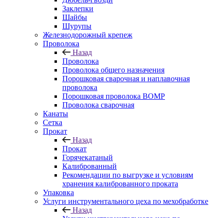
Заклепки
Шайбы
Шурупы
Железнодорожный крепеж
Проволока
Назад
Проволока
Проволока общего назначения
Порошковая сварочная и наплавочная
проволока
Порошковая проволока ВОМР
Проволока сварочная
Канаты
Сетка
Прокат
Назад
Прокат
Горячекатаный
Калиброванный
Рекомендации по выгрузке и условиям
хранения калиброванного проката
Упаковка
Услуги инструментального цеха по мехобработке
Назад