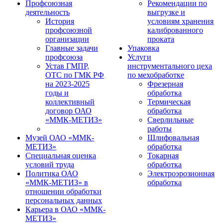
Профсоюзная
Рекомендации по
деятельность
выгрузке и
История
условиям хранения
профсоюзной
калиброванного
организации
проката
Главные задачи
Упаковка
профсоюза
Услуги
Устав ГМПР,
инструментального цеха
ОТС по ГМК РФ
по мехобработке
на 2023-2025
Фрезерная
годы и
обработка
коллективный
Термическая
договор ОАО
обработка
«ММК-МЕТИЗ»
Сверлильные
работы
Музей ОАО «ММК-
Шлифовальная
МЕТИЗ»
обработка
Специальная оценка
Токарная
условий труда
обработка
Политика ОАО
Электроэрозионная
«ММК-МЕТИЗ» в
обработка
отношении обработки
персональных данных
Карьера в ОАО «ММК-
МЕТИЗ»