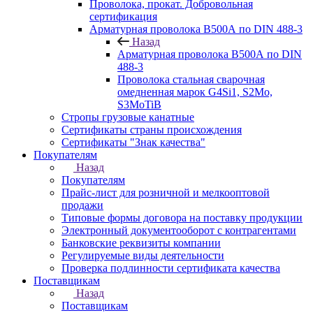
Проволока, прокат. Добровольная
сертификация
Арматурная проволока В500А по DIN 488-3
Назад
Арматурная проволока В500А по DIN
488-3
Проволока стальная сварочная
омедненная марок G4Si1, S2Mo,
S3MoTiB
Стропы грузовые канатные
Сертификаты страны происхождения
Сертификаты "Знак качества"
Покупателям
Назад
Покупателям
Прайс-лист для розничной и мелкооптовой
продажи
Типовые формы договора на поставку продукции
Электронный документооборот с контрагентами
Банковские реквизиты компании
Регулируемые виды деятельности
Проверка подлинности сертификата качества
Поставщикам
Назад
Поставщикам