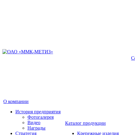
С
О компании
История предприятия
Фотогалерея
Видео
Каталог продукции
Награды
Стратегия
Крепежные изделия