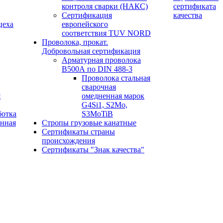
контроля сварки (НАКС)
сертификата
Сертификация
качества
цеха
европейского
соответствия TUV NORD
Проволока, прокат.
Добровольная сертификация
Арматурная проволока
В500А по DIN 488-3
Проволока стальная
сварочная
я
омедненная марок
G4Si1, S2Mo,
ботка
S3MoTiB
онная
Стропы грузовые канатные
Сертификаты страны
происхождения
Сертификаты "Знак качества"