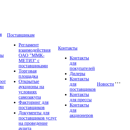
я
Поставщикам
Регламент
Контакты
взаимодействия
мы
ОАО "ММК-
Контакты
МЕТИЗ" с
для
поставщиками
покупателей
Торговая
Дилеры
площадка
Контакты
рот
Открытые
для
Новости
ми
аукционы на
поставщиков
условиях
Контакты
самозакупа
для прессы
Факторинг для
Контакты
поставщиков
для
Документы для
акционеров
поставщиков услуг
на проведение
аудита