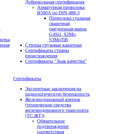
Добровольная сертификация
Арматурная проволока
В500А по DIN 488-3
Проволока стальная
сварочная
я
омедненная марок
G4Si1, S2Mo,
ботка
S3MoTiB
онная
Стропы грузовые канатные
Сертификаты страны
происхождения
Сертификаты "Знак качества"
Сертификаты
Экспертные заключения на
радиологическую безопасность
Железнодорожный крепеж
(технические средства
железнодорожного транспорта
(ТС ЖТ))
Обязательное
и
подтверждение
соответствия