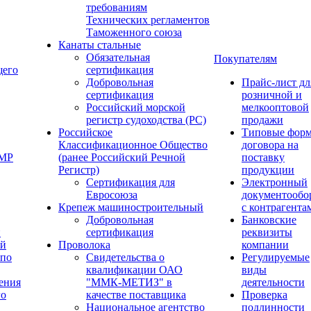
требованиям
Технических регламентов
Таможенного союза
Канаты стальные
Обязательная
Покупателям
щего
сертификация
Добровольная
Прайс-лист дл
сертификация
розничной и
Российский морской
мелкооптовой
регистр судоходства (РС)
продажи
Российское
Типовые фор
Классификационное Общество
договора на
ОМР
(ранее Российский Речной
поставку
Регистр)
продукции
Сертификация для
Электронный
Евросоюза
документообо
Крепеж машиностроительный
с контрагента
Добровольная
Банковские
й
сертификация
реквизиты
ый
Проволока
компании
 по
Свидетельства о
Регулируемые
квалификации ОАО
виды
ения
"ММК-МЕТИЗ" в
деятельности
го
качестве поставщика
Проверка
Национальное агентство
подлинности