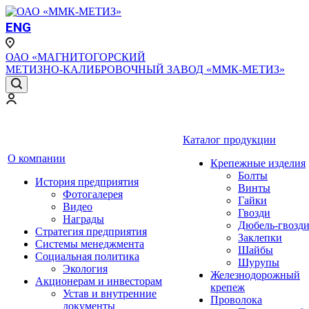
ENG
ОАО «МАГНИТОГОРСКИЙ
МЕТИЗНО-КАЛИБРОВОЧНЫЙ ЗАВОД «ММК-МЕТИЗ»
Каталог продукции
О компании
Крепежные изделия
Болты
История предприятия
Винты
Фотогалерея
Гайки
Видео
Гвозди
Награды
Дюбель-гвозд
Стратегия предприятия
Заклепки
Системы менеджмента
Шайбы
Социальная политика
Шурупы
Экология
Железнодорожный
Акционерам и инвесторам
крепеж
Устав и внутренние
Проволока
документы