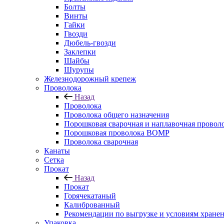
Болты
Винты
Гайки
Гвозди
Дюбель-гвозди
Заклепки
Шайбы
Шурупы
Железнодорожный крепеж
Проволока
Назад
Проволока
Проволока общего назначения
Порошковая сварочная и наплавочная провол
Порошковая проволока ВОМР
Проволока сварочная
Канаты
Сетка
Прокат
Назад
Прокат
Горячекатаный
Калиброванный
Рекомендации по выгрузке и условиям хране
Упаковка