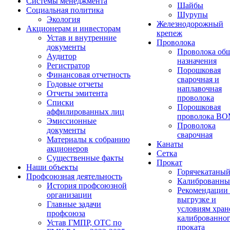
Системы менеджмента
Шайбы
Социальная политика
Шурупы
Экология
Железнодорожный
Акционерам и инвесторам
крепеж
Устав и внутренние
Проволока
документы
Проволока об
Аудитор
назначения
Регистратор
Порошковая
Финансовая отчетность
сварочная и
Годовые отчеты
наплавочная
Отчеты эмитента
проволока
Списки
Порошковая
аффилированных лиц
проволока В
Эмиссионные
Проволока
документы
сварочная
Материалы к собранию
Канаты
акционеров
Сетка
Существенные факты
Прокат
Наши объекты
Горячекатаны
Профсоюзная деятельность
Калиброванн
История профсоюзной
Рекомендации
организации
выгрузке и
Главные задачи
условиям хран
профсоюза
калиброванно
Устав ГМПР, ОТС по
проката