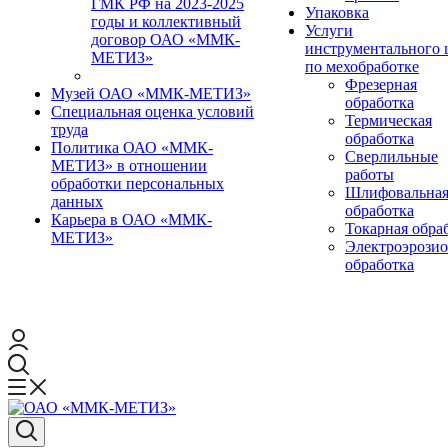
ГМК РФ на 2023-2025
Упаковка
годы и коллективный
Услуги
договор ОАО «ММК-
инструментального 
МЕТИЗ»
по мехобработке
Фрезерная
Музей ОАО «ММК-МЕТИЗ»
обработка
Специальная оценка условий
Термическая
труда
обработка
Политика ОАО «ММК-
Сверлильные
МЕТИЗ» в отношении
работы
обработки персональных
Шлифовальна
данных
обработка
Карьера в ОАО «ММК-
Токарная обра
МЕТИЗ»
Электроэрози
обработка