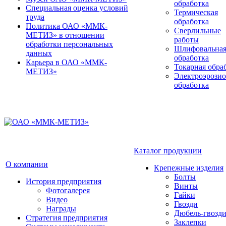
обработка
Специальная оценка условий
Термическая
труда
обработка
Политика ОАО «ММК-
Сверлильные
МЕТИЗ» в отношении
работы
обработки персональных
Шлифовальна
данных
обработка
Карьера в ОАО «ММК-
Токарная обра
МЕТИЗ»
Электроэрози
обработка
Каталог продукции
О компании
Крепежные изделия
Болты
История предприятия
Винты
Фотогалерея
Гайки
Видео
Гвозди
Награды
Дюбель-гвозд
Стратегия предприятия
Заклепки