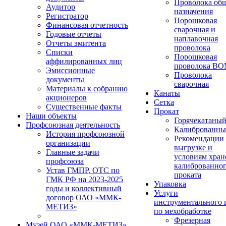
Проволока об
Аудитор
назначения
Регистратор
Порошковая
Финансовая отчетность
сварочная и
Годовые отчеты
наплавочная
Отчеты эмитента
проволока
Списки
Порошковая
аффилированных лиц
проволока В
Эмиссионные
Проволока
документы
сварочная
Материалы к собранию
Канаты
акционеров
Сетка
Существенные факты
Прокат
Наши объекты
Горячекатаны
Профсоюзная деятельность
Калиброванн
История профсоюзной
Рекомендации
организации
выгрузке и
Главные задачи
условиям хран
профсоюза
калиброванно
Устав ГМПР, ОТС по
проката
ГМК РФ на 2023-2025
Упаковка
годы и коллективный
Услуги
договор ОАО «ММК-
инструментального 
МЕТИЗ»
по мехобработке
Фрезерная
Музей ОАО «ММК-МЕТИЗ»