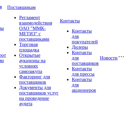
я
Поставщикам
Регламент
Контакты
взаимодействия
мы
ОАО "ММК-
Контакты
МЕТИЗ" с
для
поставщиками
покупателей
Торговая
Дилеры
площадка
Контакты
рот
Открытые
для
Новости
ми
аукционы на
поставщиков
условиях
Контакты
самозакупа
для прессы
Факторинг для
Контакты
поставщиков
для
Документы для
акционеров
поставщиков услуг
на проведение
аудита