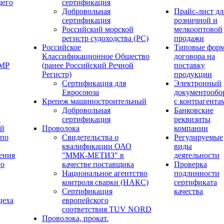
щего
сертификация
Добровольная
Прайс-лист дл
сертификация
розничной и
Российский морской
мелкооптовой
регистр судоходства (РС)
продажи
Российское
Типовые фор
Классификационное Общество
договора на
ОМР
(ранее Российский Речной
поставку
Регистр)
продукции
Сертификация для
Электронный
Евросоюза
документообо
Крепеж машиностроительный
с контрагента
Добровольная
Банковские
й
сертификация
реквизиты
ый
Проволока
компании
 по
Свидетельства о
Регулируемые
квалификации ОАО
виды
ения
"ММК-МЕТИЗ" в
деятельности
го
качестве поставщика
Проверка
Национальное агентство
подлинности
контроля сварки (НАКС)
сертификата
Сертификация
качества
цеха
европейского
соответствия TUV NORD
Проволока, прокат.