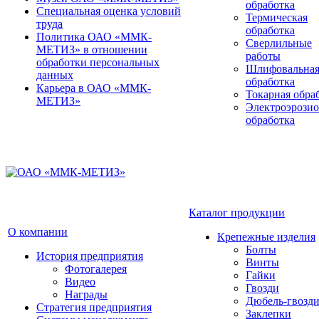
обработка
Специальная оценка условий
Термическая
труда
обработка
Политика ОАО «ММК-
Сверлильные
МЕТИЗ» в отношении
работы
обработки персональных
Шлифовальна
данных
обработка
Карьера в ОАО «ММК-
Токарная обра
МЕТИЗ»
Электроэрози
обработка
Каталог продукции
О компании
Крепежные изделия
Болты
История предприятия
Винты
Фотогалерея
Гайки
Видео
Гвозди
Награды
Дюбель-гвозд
Стратегия предприятия
Заклепки