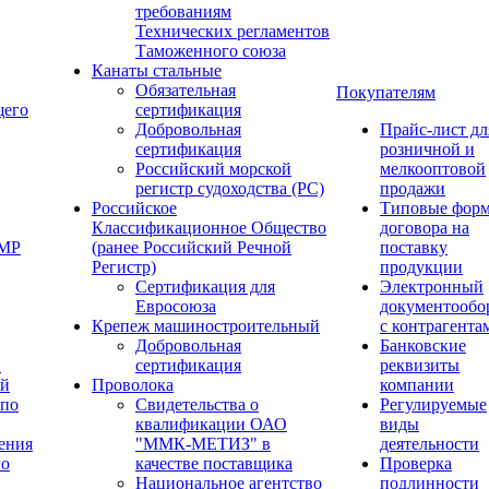
требованиям
Технических регламентов
Таможенного союза
Канаты стальные
Обязательная
Покупателям
щего
сертификация
Добровольная
Прайс-лист дл
сертификация
розничной и
Российский морской
мелкооптовой
регистр судоходства (РС)
продажи
Российское
Типовые фор
Классификационное Общество
договора на
ОМР
(ранее Российский Речной
поставку
Регистр)
продукции
Сертификация для
Электронный
Евросоюза
документообо
Крепеж машиностроительный
с контрагента
Добровольная
Банковские
й
сертификация
реквизиты
ый
Проволока
компании
 по
Свидетельства о
Регулируемые
квалификации ОАО
виды
ения
"ММК-МЕТИЗ" в
деятельности
го
качестве поставщика
Проверка
Национальное агентство
подлинности