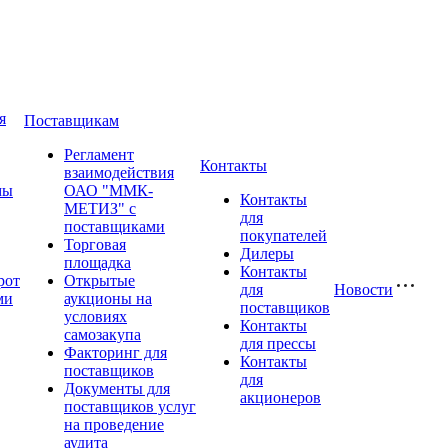
я
Поставщикам
Регламент
Контакты
взаимодействия
мы
ОАО "ММК-
Контакты
МЕТИЗ" с
для
поставщиками
покупателей
Торговая
Дилеры
площадка
Контакты
рот
Открытые
для
Новости
ми
аукционы на
поставщиков
условиях
Контакты
самозакупа
для прессы
Факторинг для
Контакты
поставщиков
для
Документы для
акционеров
поставщиков услуг
на проведение
аудита