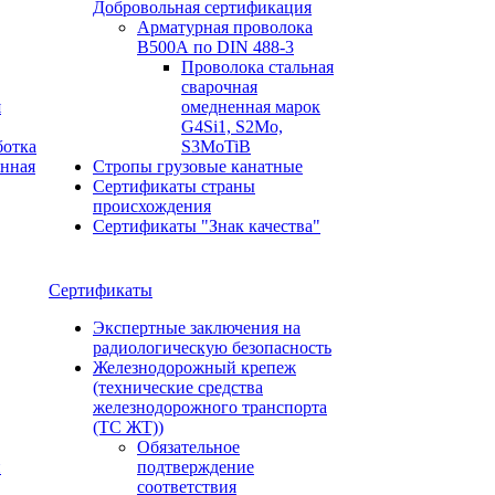
Добровольная сертификация
Арматурная проволока
В500А по DIN 488-3
Проволока стальная
сварочная
я
омедненная марок
G4Si1, S2Mo,
ботка
S3MoTiB
онная
Стропы грузовые канатные
Сертификаты страны
происхождения
Сертификаты "Знак качества"
Сертификаты
Экспертные заключения на
радиологическую безопасность
Железнодорожный крепеж
(технические средства
железнодорожного транспорта
(ТС ЖТ))
Обязательное
и
подтверждение
соответствия