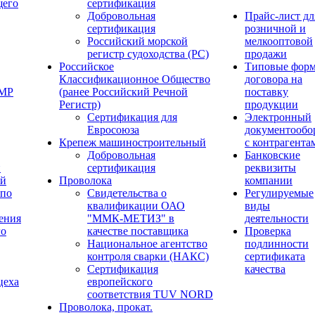
щего
сертификация
Добровольная
Прайс-лист дл
сертификация
розничной и
Российский морской
мелкооптовой
регистр судоходства (РС)
продажи
Российское
Типовые фор
Классификационное Общество
договора на
ОМР
(ранее Российский Речной
поставку
Регистр)
продукции
Сертификация для
Электронный
Евросоюза
документообо
Крепеж машиностроительный
с контрагента
Добровольная
Банковские
й
сертификация
реквизиты
ый
Проволока
компании
 по
Свидетельства о
Регулируемые
квалификации ОАО
виды
ения
"ММК-МЕТИЗ" в
деятельности
го
качестве поставщика
Проверка
Национальное агентство
подлинности
контроля сварки (НАКС)
сертификата
Сертификация
качества
цеха
европейского
соответствия TUV NORD
Проволока, прокат.