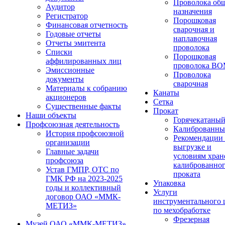
Проволока об
Аудитор
назначения
Регистратор
Порошковая
Финансовая отчетность
сварочная и
Годовые отчеты
наплавочная
Отчеты эмитента
проволока
Списки
Порошковая
аффилированных лиц
проволока В
Эмиссионные
Проволока
документы
сварочная
Материалы к собранию
Канаты
акционеров
Сетка
Существенные факты
Прокат
Наши объекты
Горячекатаны
Профсоюзная деятельность
Калиброванн
История профсоюзной
Рекомендации
организации
выгрузке и
Главные задачи
условиям хран
профсоюза
калиброванно
Устав ГМПР, ОТС по
проката
ГМК РФ на 2023-2025
Упаковка
годы и коллективный
Услуги
договор ОАО «ММК-
инструментального 
МЕТИЗ»
по мехобработке
Фрезерная
Музей ОАО «ММК-МЕТИЗ»