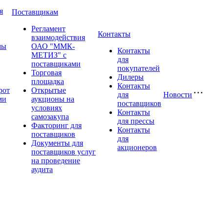
я
Поставщикам
Регламент
Контакты
взаимодействия
мы
ОАО "ММК-
Контакты
МЕТИЗ" с
для
поставщиками
покупателей
Торговая
Дилеры
площадка
Контакты
рот
Открытые
для
Новости
ми
аукционы на
поставщиков
условиях
Контакты
самозакупа
для прессы
Факторинг для
Контакты
поставщиков
для
Документы для
акционеров
поставщиков услуг
на проведение
аудита