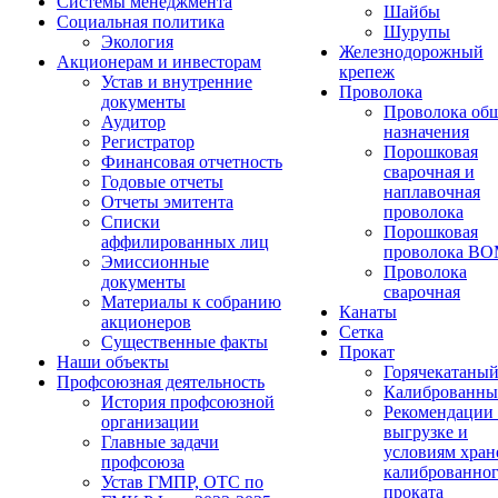
Системы менеджмента
Шайбы
Социальная политика
Шурупы
Экология
Железнодорожный
Акционерам и инвесторам
крепеж
Устав и внутренние
Проволока
документы
Проволока об
Аудитор
назначения
Регистратор
Порошковая
Финансовая отчетность
сварочная и
Годовые отчеты
наплавочная
Отчеты эмитента
проволока
Списки
Порошковая
аффилированных лиц
проволока В
Эмиссионные
Проволока
документы
сварочная
Материалы к собранию
Канаты
акционеров
Сетка
Существенные факты
Прокат
Наши объекты
Горячекатаны
Профсоюзная деятельность
Калиброванн
История профсоюзной
Рекомендации
организации
выгрузке и
Главные задачи
условиям хран
профсоюза
калиброванно
Устав ГМПР, ОТС по
проката