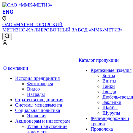
ENG
ОАО «МАГНИТОГОРСКИЙ
МЕТИЗНО-КАЛИБРОВОЧНЫЙ ЗАВОД «ММК-МЕТИЗ»
Каталог продукции
О компании
Крепежные изделия
Болты
История предприятия
Винты
Фотогалерея
Гайки
Видео
Гвозди
Награды
Дюбель-гвозд
Стратегия предприятия
Заклепки
Системы менеджмента
Шайбы
Социальная политика
Шурупы
Экология
Железнодорожный
Акционерам и инвесторам
крепеж
Устав и внутренние
Проволока
документы