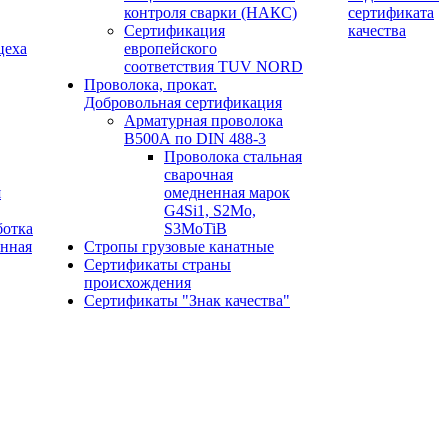
контроля сварки (НАКС)
сертификата
Сертификация
качества
цеха
европейского
соответствия TUV NORD
Проволока, прокат.
Добровольная сертификация
Арматурная проволока
В500А по DIN 488-3
Проволока стальная
сварочная
я
омедненная марок
G4Si1, S2Mo,
ботка
S3MoTiB
онная
Стропы грузовые канатные
Сертификаты страны
происхождения
Сертификаты "Знак качества"