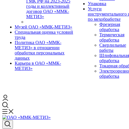
ГМК РФ на 2023-2025
Упаковка
годы и коллективный
Услуги
договор ОАО «ММК-
инструментального 
МЕТИЗ»
по мехобработке
Фрезерная
Музей ОАО «ММК-МЕТИЗ»
обработка
Специальная оценка условий
Термическая
труда
обработка
Политика ОАО «ММК-
Сверлильные
МЕТИЗ» в отношении
работы
обработки персональных
Шлифовальна
данных
обработка
Карьера в ОАО «ММК-
Токарная обра
МЕТИЗ»
Электроэрози
обработка