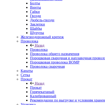
Болты
Винты
Гайки
Гвозди
Дюбель-гвозди
Заклепки
Шайбы
Шурупы
Железнодорожный крепеж
Проволока
Назад
Проволока
Проволока общего назначения
Порошковая сварочная и наплавочная провол
Порошковая проволока ВОМР
Проволока сварочная
Канаты
Сетка
Прокат
Назад
Прокат
Горячекатаный
Калиброванный
Рекомендации по выгрузке и условиям хране
Упаковка