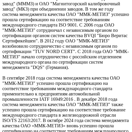
завод" (МММЗ) и ОАО "Магнитогорский калибровочный
завод" (МКЗ) при объединении заводов. В том же году
система менеджмента качества ОАО "ММК-МЕТИЗ" успешно
прошла сертификацию на соответствие требованиям
международного стандарта ISO 9001. С 2006 года ОАО
"ММК-МЕТИЗ" сотрудничал с независимым органом по
сертификации органом систем качества BVQI "Бюро Веритас
Сертификейшен". В 2012 году ОАО "ММК-МЕТИЗ"
возобновило сотрудничество с независимым органом по
сертификации "TUV NORD CERT". С 2018 года ОАО "ММК-
МЕТИЗ" начало сотрудничество с российским отделением
международного органа по сертификации систем
менеджмента "DQS" (Германия).
В сентябре 2018 года система менеджмента качества ОАО
"ММК-МЕТИЗ" успешно прошла сертификацию на
соответствие требованиям международного стандарта
применительно к предприятиям автомобильной
промышленности IATF 16949:2016 . В декабре 2018 года
система менеджмента качества ОАО "ММК-МЕТИЗ" также
успешно прошла сертификацию на соответствие требование
международного стандарта в железнодорожной отрасли
ISO/TS 22163:2017. В октябре 2024 года система менеджмента
качества ОАО «ММК-МЕТИЗ» вновь успешно прошла
сертификацию на соответствие требованиям международного