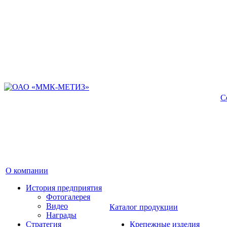
С
О компании
История предприятия
Фотогалерея
Видео
Каталог продукции
Награды
Стратегия
Крепежные изделия