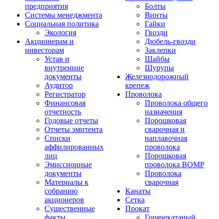
предприятия
Болты
Системы менеджмента
Винты
Социальная политика
Гайки
Экология
Гвозди
Акционерам и
Дюбель-гвозди
инвесторам
Заклепки
Устав и
Шайбы
внутренние
Шурупы
документы
Железнодорожный
Аудитор
крепеж
Регистратор
Проволока
Финансовая
Проволока общего
отчетность
назначения
Годовые отчеты
Порошковая
Отчеты эмитента
сварочная и
Списки
наплавочная
аффилированных
проволока
лиц
Порошковая
Эмиссионные
проволока ВОМР
документы
Проволока
Материалы к
сварочная
собранию
Канаты
акционеров
Сетка
Существенные
Прокат
факты
Горячекатаный