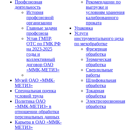
Профсоюзная
Рекомендации по
деятельность
выгрузке и
История
условиям хранения
профсоюзной
калиброванного
организации
проката
Главные задачи
Упаковка
профсоюза
Услуги
Устав ГМПР,
инструментального цеха
ОТС по ГМК РФ
по мехобработке
на 2023-2025
Фрезерная
годы и
обработка
коллективный
Термическая
договор ОАО
обработка
«ММК-МЕТИЗ»
Сверлильные
работы
Музей ОАО «ММК-
Шлифовальная
МЕТИЗ»
обработка
Специальная оценка
Токарная
условий труда
обработка
Политика ОАО
Электроэрозионная
«ММК-МЕТИЗ» в
обработка
отношении обработки
персональных данных
Карьера в ОАО «ММК-
МЕТИЗ»