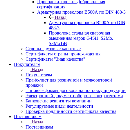
Проволока, прокат. Добровольная
сертификация
Арматурная проволока В500А по DIN 488-3
Назад
Арматурная проволока В500А по DIN
488-3
Проволока стальная сварочная
омедненная марок G4Si1, S2Mo,
S3MoTiB
Стропы грузовые канатные
Сертификаты страны происхождения
Сертификаты "Знак качества"
Покупателям
Назад
Покупателям
Прайс-лист для розничной и мелкооптовой
продажи
Типовые формы договора на поставку продукции
Электронный документооборот с контрагентами
Банковские реквизиты компании
Регулируемые виды деятельности
Проверка подлинности сертификата качества
Поставщикам
Назад
Поставщикам