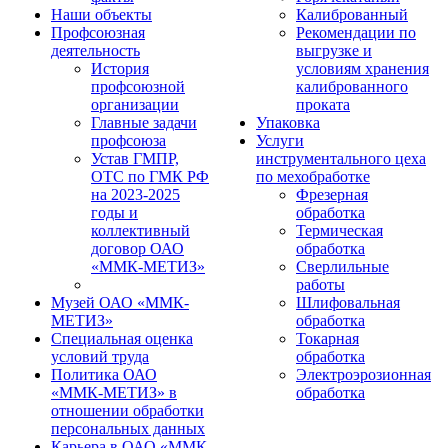
Наши объекты
Калиброванный
Профсоюзная
Рекомендации по
деятельность
выгрузке и
История
условиям хранения
профсоюзной
калиброванного
организации
проката
Главные задачи
Упаковка
профсоюза
Услуги
Устав ГМПР,
инструментального цеха
ОТС по ГМК РФ
по мехобработке
на 2023-2025
Фрезерная
годы и
обработка
коллективный
Термическая
договор ОАО
обработка
«ММК-МЕТИЗ»
Сверлильные
работы
Музей ОАО «ММК-
Шлифовальная
МЕТИЗ»
обработка
Специальная оценка
Токарная
условий труда
обработка
Политика ОАО
Электроэрозионная
«ММК-МЕТИЗ» в
обработка
отношении обработки
персональных данных
Карьера в ОАО «ММК-