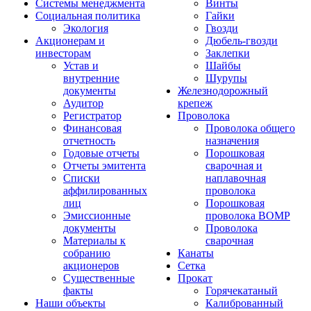
Системы менеджмента
Винты
Социальная политика
Гайки
Экология
Гвозди
Акционерам и
Дюбель-гвозди
инвесторам
Заклепки
Устав и
Шайбы
внутренние
Шурупы
документы
Железнодорожный
Аудитор
крепеж
Регистратор
Проволока
Финансовая
Проволока общего
отчетность
назначения
Годовые отчеты
Порошковая
Отчеты эмитента
сварочная и
Списки
наплавочная
аффилированных
проволока
лиц
Порошковая
Эмиссионные
проволока ВОМР
документы
Проволока
Материалы к
сварочная
собранию
Канаты
акционеров
Сетка
Существенные
Прокат
факты
Горячекатаный
Наши объекты
Калиброванный