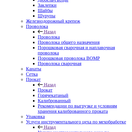
Заклепки
Шайбы
Шурупы
Железнодорожный крепеж
Проволока
Назад
Проволока
Проволока общего назначения
Порошковая сварочная и наплавочная
проволока
Порошковая проволока ВОМР
Проволока сварочная
Канаты
Сетка
Прокат
Назад
Прокат
Горячекатаный
Калиброванный
Рекомендации по выгрузке и условиям
хранения калиброванного проката
Упаковка
Услуги инструментального цеха по мехобработке
Назад