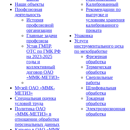
Наши объекты
Калиброванный
Профсоюзная
Рекомендации по
деятельность
выгрузке и
История
условиям хранения
профсоюзной
калиброванного
организации
проката
Главные задачи
Упаковка
профсоюза
Услуги
Устав ГМПР,
инструментального цеха
ОТС по ГМК РФ
по мехобработке
на 2023-2025
Фрезерная
годы и
обработка
коллективный
Термическая
договор ОАО
обработка
«ММК-МЕТИЗ»
Сверлильные
работы
Музей ОАО «ММК-
Шлифовальная
МЕТИЗ»
обработка
Специальная оценка
Токарная
условий труда
обработка
Политика ОАО
Электроэрозионная
«ММК-МЕТИЗ» в
обработка
отношении обработки
персональных данных
Карьера в ОАО «ММК-