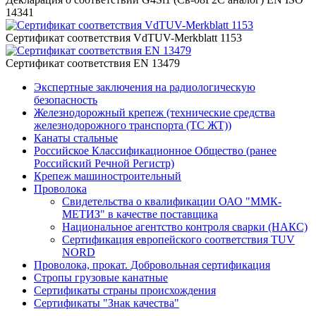
14341
Сертификат соответствия VdTUV-Merkblatt 1153
Сертификат соответствия EN 13479
Экспертные заключения на радиологическую
безопасность
Железнодорожный крепеж (технические средства
железнодорожного транспорта (ТС ЖТ))
Канаты стальные
Российское Классификационное Общество (ранее
Российский Речной Регистр)
Крепеж машиностроительный
Проволока
Свидетельства о квалификации ОАО "ММК-
МЕТИЗ" в качестве поставщика
Национальное агентство контроля сварки (НАКС)
Сертификация европейского соответствия TUV
NORD
Проволока, прокат. Добровольная сертификация
Стропы грузовые канатные
Сертификаты страны происхождения
Сертификаты "Знак качества"