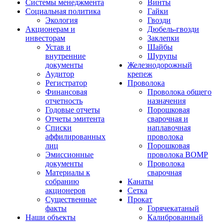
Системы менеджмента
Винты
Социальная политика
Гайки
Экология
Гвозди
Акционерам и
Дюбель-гвозди
инвесторам
Заклепки
Устав и
Шайбы
внутренние
Шурупы
документы
Железнодорожный
Аудитор
крепеж
Регистратор
Проволока
Финансовая
Проволока общего
отчетность
назначения
Годовые отчеты
Порошковая
Отчеты эмитента
сварочная и
Списки
наплавочная
аффилированных
проволока
лиц
Порошковая
Эмиссионные
проволока ВОМР
документы
Проволока
Материалы к
сварочная
собранию
Канаты
акционеров
Сетка
Существенные
Прокат
факты
Горячекатаный
Наши объекты
Калиброванный