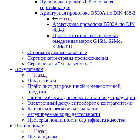
Проволока, прокат. Добровольная
сертификация
Арматурная проволока В500А по DIN 488-3
Назад
Арматурная проволока В500А по DIN
488-3
Проволока стальная сварочная
омедненная марок G4Si1, S2Mo,
S3MoTiB
Стропы грузовые канатные
Сертификаты страны происхождения
Сертификаты "Знак качества"
Покупателям
Назад
Покупателям
Прайс-лист для розничной и мелкооптовой
продажи
Типовые формы договора на поставку продукции
Электронный документооборот с контрагентами
Банковские реквизиты компании
Регулируемые виды деятельности
Проверка подлинности сертификата качества
Поставщикам
Назад
Поставщикам