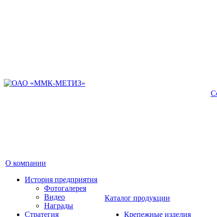
С
О компании
История предприятия
Фотогалерея
Видео
Каталог продукции
Награды
Стратегия
Крепежные изделия