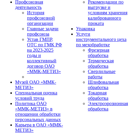
Профсоюзная
Рекомендации по
деятельность
выгрузке и
История
условиям хранения
профсоюзной
калиброванного
организации
проката
Главные задачи
Упаковка
профсоюза
Услуги
Устав ГМПР,
инструментального цеха
ОТС по ГМК РФ
по мехобработке
на 2023-2025
Фрезерная
годы и
обработка
коллективный
Термическая
договор ОАО
обработка
«ММК-МЕТИЗ»
Сверлильные
работы
Музей ОАО «ММК-
Шлифовальная
МЕТИЗ»
обработка
Специальная оценка
Токарная
условий труда
обработка
Политика ОАО
Электроэрозионная
«ММК-МЕТИЗ» в
обработка
отношении обработки
персональных данных
Карьера в ОАО «ММК-
МЕТИЗ»