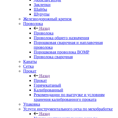
Заклепки
Шайбы
Шурупы
Железнодорожный крепеж
Проволока
Назад
Проволока
Проволока общего назначения
Порошковая сварочная и наплавочная
проволока
Порошковая проволока ВОМР
Проволока сварочная
Канаты
Сетка
Прокат
Назад
Прокат
Горячекатаный
Калиброванный
Рекомендации по выгрузке и условиям
хранения калиброванного проката
Упаковка
Услуги инструментального цеха по мехобработке
Назад