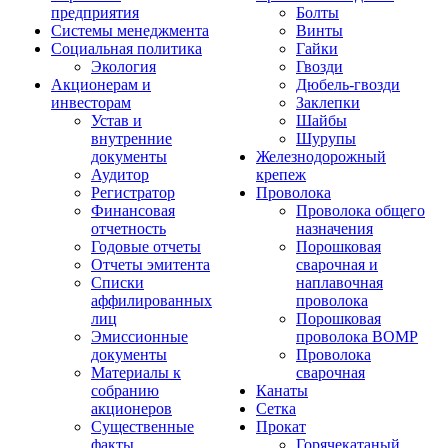
предприятия
Болты
Системы менеджмента
Винты
Социальная политика
Гайки
Экология
Гвозди
Акционерам и
Дюбель-гвозди
инвесторам
Заклепки
Устав и
Шайбы
внутренние
Шурупы
документы
Железнодорожный
Аудитор
крепеж
Регистратор
Проволока
Финансовая
Проволока общего
отчетность
назначения
Годовые отчеты
Порошковая
Отчеты эмитента
сварочная и
Списки
наплавочная
аффилированных
проволока
лиц
Порошковая
Эмиссионные
проволока ВОМР
документы
Проволока
Материалы к
сварочная
собранию
Канаты
акционеров
Сетка
Существенные
Прокат
факты
Горячекатаный