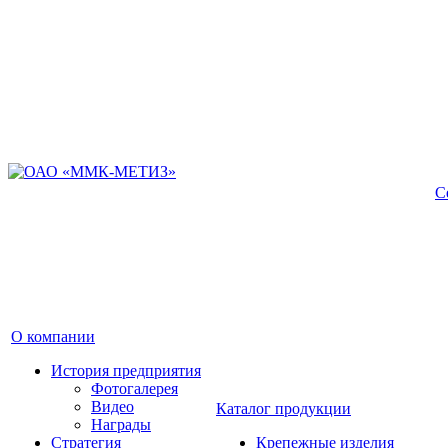
С
О компании
История предприятия
Фотогалерея
Видео
Каталог продукции
Награды
Стратегия
Крепежные изделия