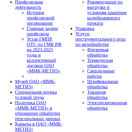
Профсоюзная
Рекомендации по
деятельность
выгрузке и
История
условиям хранения
профсоюзной
калиброванного
организации
проката
Главные задачи
Упаковка
профсоюза
Услуги
Устав ГМПР,
инструментального цеха
ОТС по ГМК РФ
по мехобработке
на 2023-2025
Фрезерная
годы и
обработка
коллективный
Термическая
договор ОАО
обработка
«ММК-МЕТИЗ»
Сверлильные
работы
Музей ОАО «ММК-
Шлифовальная
МЕТИЗ»
обработка
Специальная оценка
Токарная
условий труда
обработка
Политика ОАО
Электроэрозионная
«ММК-МЕТИЗ» в
обработка
отношении обработки
персональных данных
Карьера в ОАО «ММК-
МЕТИЗ»