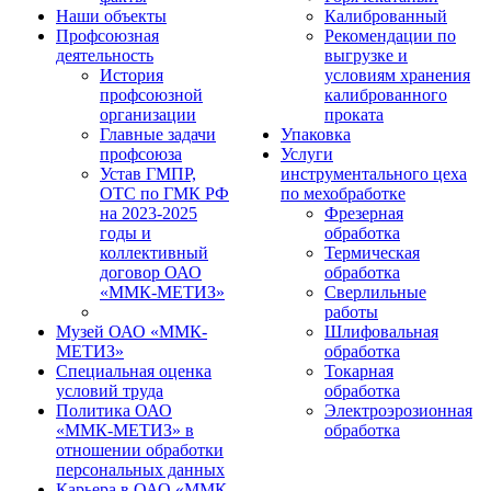
Наши объекты
Калиброванный
Профсоюзная
Рекомендации по
деятельность
выгрузке и
История
условиям хранения
профсоюзной
калиброванного
организации
проката
Главные задачи
Упаковка
профсоюза
Услуги
Устав ГМПР,
инструментального цеха
ОТС по ГМК РФ
по мехобработке
на 2023-2025
Фрезерная
годы и
обработка
коллективный
Термическая
договор ОАО
обработка
«ММК-МЕТИЗ»
Сверлильные
работы
Музей ОАО «ММК-
Шлифовальная
МЕТИЗ»
обработка
Специальная оценка
Токарная
условий труда
обработка
Политика ОАО
Электроэрозионная
«ММК-МЕТИЗ» в
обработка
отношении обработки
персональных данных
Карьера в ОАО «ММК-