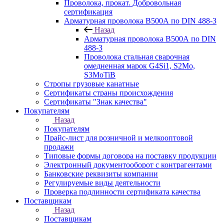
Проволока, прокат. Добровольная
сертификация
Арматурная проволока В500А по DIN 488-3
Назад
Арматурная проволока В500А по DIN
488-3
Проволока стальная сварочная
омедненная марок G4Si1, S2Mo,
S3MoTiB
Стропы грузовые канатные
Сертификаты страны происхождения
Сертификаты "Знак качества"
Покупателям
Назад
Покупателям
Прайс-лист для розничной и мелкооптовой
продажи
Типовые формы договора на поставку продукции
Электронный документооборот с контрагентами
Банковские реквизиты компании
Регулируемые виды деятельности
Проверка подлинности сертификата качества
Поставщикам
Назад
Поставщикам