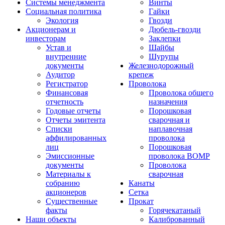
Системы менеджмента
Винты
Социальная политика
Гайки
Экология
Гвозди
Акционерам и
Дюбель-гвозди
инвесторам
Заклепки
Устав и
Шайбы
внутренние
Шурупы
документы
Железнодорожный
Аудитор
крепеж
Регистратор
Проволока
Финансовая
Проволока общего
отчетность
назначения
Годовые отчеты
Порошковая
Отчеты эмитента
сварочная и
Списки
наплавочная
аффилированных
проволока
лиц
Порошковая
Эмиссионные
проволока ВОМР
документы
Проволока
Материалы к
сварочная
собранию
Канаты
акционеров
Сетка
Существенные
Прокат
факты
Горячекатаный
Наши объекты
Калиброванный