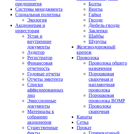
предприятия
Болты
Системы менеджмента
Винты
Социальная политика
Гайки
Экология
Гвозди
Акционерам и
Дюбель-гвозди
инвесторам
Заклепки
Устав и
Шайбы
внутренние
Шурупы
документы
Железнодорожный
Аудитор
крепеж
Регистратор
Проволока
Финансовая
Проволока общего
отчетность
назначения
Годовые отчеты
Порошковая
Отчеты эмитента
сварочная и
Списки
наплавочная
аффилированных
проволока
лиц
Порошковая
Эмиссионные
проволока ВОМР
документы
Проволока
Материалы к
сварочная
собранию
Канаты
акционеров
Сетка
Существенные
Прокат
факты
Горячекатаный