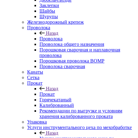
Заклепки
Шайбы
Шурупы
Железнодорожный крепеж
Проволока
Назад
Проволока
Проволока общего назначения
Порошковая сварочная и наплавочная
проволока
Порошковая проволока ВОМР
Проволока сварочная
Канаты
Сетка
Прокат
Назад
Прокат
Горячекатаный
Калиброванный
Рекомендации по выгрузке и условиям
хранения калиброванного проката
Упаковка
Услуги инструментального цеха по мехобработке
Назад