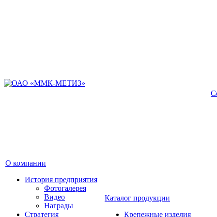
С
О компании
История предприятия
Фотогалерея
Видео
Каталог продукции
Награды
Стратегия
Крепежные изделия