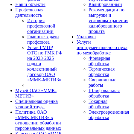
Наши объекты
Калиброванный
Профсоюзная
Рекомендации по
деятельность
выгрузке и
История
условиям хранения
профсоюзной
калиброванного
организации
проката
Главные задачи
Упаковка
профсоюза
Услуги
Устав ГМПР,
инструментального цеха
ОТС по ГМК РФ
по мехобработке
на 2023-2025
Фрезерная
годы и
обработка
коллективный
Термическая
договор ОАО
обработка
«ММК-МЕТИЗ»
Сверлильные
работы
Музей ОАО «ММК-
Шлифовальная
МЕТИЗ»
обработка
Специальная оценка
Токарная
условий труда
обработка
Политика ОАО
Электроэрозионная
«ММК-МЕТИЗ» в
обработка
отношении обработки
персональных данных
Карьера в ОАО «ММК-