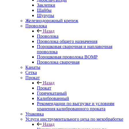
Заклепки
Шайбы
Шурупы
Железнодорожный крепеж
Проволока
Назад
Проволока
Проволока общего назначения
Порошковая сварочная и наплавочная
проволока
Порошковая проволока ВОМР
Проволока сварочная
Канаты
Сетка
Прокат
Назад
Прокат
Горячекатаный
Калиброванный
Рекомендации по выгрузке и условиям
хранения калиброванного проката
Упаковка
Услуги инструментального цеха по мехобработке
Назад