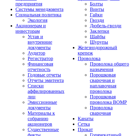
предприятия
Болты
Системы менеджмента
Винты
Социальная политика
Гайки
Экология
Гвозди
Акционерам и
Дюбель-гвозди
инвесторам
Заклепки
Устав и
Шайбы
внутренние
Шурупы
документы
Железнодорожный
Аудитор
крепеж
Регистратор
Проволока
Финансовая
Проволока общего
отчетность
назначения
Годовые отчеты
Порошковая
Отчеты эмитента
сварочная и
Списки
наплавочная
аффилированных
проволока
лиц
Порошковая
Эмиссионные
проволока ВОМР
документы
Проволока
Материалы к
сварочная
собранию
Канаты
акционеров
Сетка
Существенные
Прокат
факты
Горячекатаный