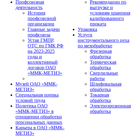
Профсоюзная
Рекомендации по
деятельность
выгрузке и
История
условиям хранения
профсоюзной
калиброванного
организации
проката
Главные задачи
Упаковка
профсоюза
Услуги
Устав ГМПР,
инструментального цеха
ОТС по ГМК РФ
по мехобработке
на 2023-2025
Фрезерная
годы и
обработка
коллективный
Термическая
договор ОАО
обработка
«ММК-МЕТИЗ»
Сверлильные
работы
Музей ОАО «ММК-
Шлифовальная
МЕТИЗ»
обработка
Специальная оценка
Токарная
условий труда
обработка
Политика ОАО
Электроэрозионная
«ММК-МЕТИЗ» в
обработка
отношении обработки
персональных данных
Карьера в ОАО «ММК-
МЕТИЗ»