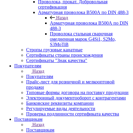
Проволока, прокат. Добровольная
сертификация
Арматурная проволока В500А по DIN 488-3
Назад
Арматурная проволока В500А по DIN
488-3
Проволока стальная сварочная
омедненная марок G4Si1, S2Mo,
S3MoTiB
Стропы грузовые канатные
Сертификаты страны происхождения
Сертификаты "Знак качества"
Покупателям
Назад
Покупателям
Прайс-лист для розничной и мелкооптовой
продажи
Типовые формы договора на поставку продукции
Электронный документооборот с контрагентами
Банковские реквизиты компании
Регулируемые виды деятельности
Проверка подлинности сертификата качества
Поставщикам
Назад
Поставщикам