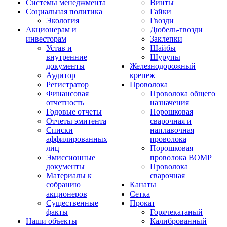
Системы менеджмента
Винты
Социальная политика
Гайки
Экология
Гвозди
Акционерам и
Дюбель-гвозди
инвесторам
Заклепки
Устав и
Шайбы
внутренние
Шурупы
документы
Железнодорожный
Аудитор
крепеж
Регистратор
Проволока
Финансовая
Проволока общего
отчетность
назначения
Годовые отчеты
Порошковая
Отчеты эмитента
сварочная и
Списки
наплавочная
аффилированных
проволока
лиц
Порошковая
Эмиссионные
проволока ВОМР
документы
Проволока
Материалы к
сварочная
собранию
Канаты
акционеров
Сетка
Существенные
Прокат
факты
Горячекатаный
Наши объекты
Калиброванный