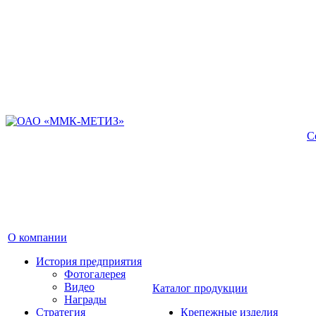
С
О компании
История предприятия
Фотогалерея
Видео
Каталог продукции
Награды
Стратегия
Крепежные изделия