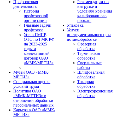
Профсоюзная
Рекомендации по
деятельность
выгрузке и
История
условиям хранения
профсоюзной
калиброванного
организации
проката
Главные задачи
Упаковка
профсоюза
Услуги
Устав ГМПР,
инструментального цеха
ОТС по ГМК РФ
по мехобработке
на 2023-2025
Фрезерная
годы и
обработка
коллективный
Термическая
договор ОАО
обработка
«ММК-МЕТИЗ»
Сверлильные
работы
Музей ОАО «ММК-
Шлифовальная
МЕТИЗ»
обработка
Специальная оценка
Токарная
условий труда
обработка
Политика ОАО
Электроэрозионная
«ММК-МЕТИЗ» в
обработка
отношении обработки
персональных данных
Карьера в ОАО «ММК-
МЕТИЗ»