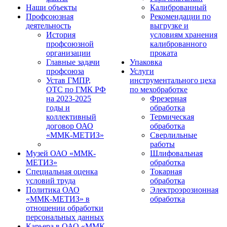
Наши объекты
Калиброванный
Профсоюзная
Рекомендации по
деятельность
выгрузке и
История
условиям хранения
профсоюзной
калиброванного
организации
проката
Главные задачи
Упаковка
профсоюза
Услуги
Устав ГМПР,
инструментального цеха
ОТС по ГМК РФ
по мехобработке
на 2023-2025
Фрезерная
годы и
обработка
коллективный
Термическая
договор ОАО
обработка
«ММК-МЕТИЗ»
Сверлильные
работы
Музей ОАО «ММК-
Шлифовальная
МЕТИЗ»
обработка
Специальная оценка
Токарная
условий труда
обработка
Политика ОАО
Электроэрозионная
«ММК-МЕТИЗ» в
обработка
отношении обработки
персональных данных
Карьера в ОАО «ММК-