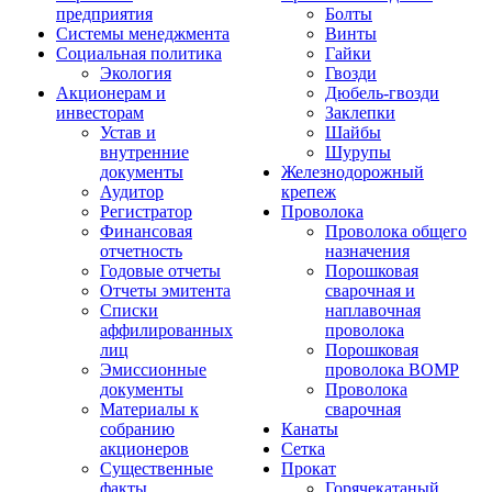
предприятия
Болты
Системы менеджмента
Винты
Социальная политика
Гайки
Экология
Гвозди
Акционерам и
Дюбель-гвозди
инвесторам
Заклепки
Устав и
Шайбы
внутренние
Шурупы
документы
Железнодорожный
Аудитор
крепеж
Регистратор
Проволока
Финансовая
Проволока общего
отчетность
назначения
Годовые отчеты
Порошковая
Отчеты эмитента
сварочная и
Списки
наплавочная
аффилированных
проволока
лиц
Порошковая
Эмиссионные
проволока ВОМР
документы
Проволока
Материалы к
сварочная
собранию
Канаты
акционеров
Сетка
Существенные
Прокат
факты
Горячекатаный