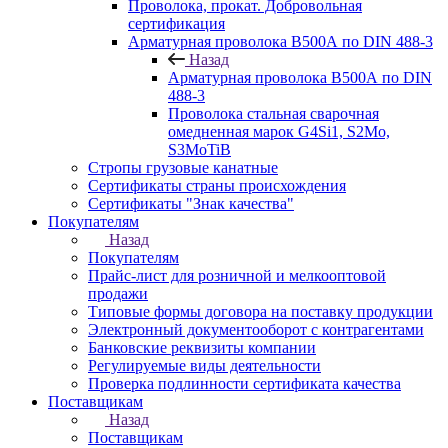
Проволока, прокат. Добровольная
сертификация
Арматурная проволока В500А по DIN 488-3
Назад
Арматурная проволока В500А по DIN
488-3
Проволока стальная сварочная
омедненная марок G4Si1, S2Mo,
S3MoTiB
Стропы грузовые канатные
Сертификаты страны происхождения
Сертификаты "Знак качества"
Покупателям
Назад
Покупателям
Прайс-лист для розничной и мелкооптовой
продажи
Типовые формы договора на поставку продукции
Электронный документооборот с контрагентами
Банковские реквизиты компании
Регулируемые виды деятельности
Проверка подлинности сертификата качества
Поставщикам
Назад
Поставщикам