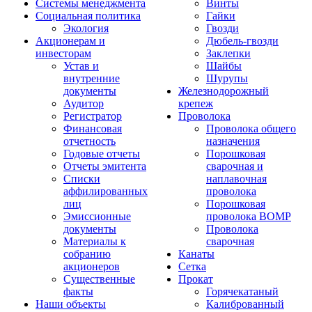
Системы менеджмента
Винты
Социальная политика
Гайки
Экология
Гвозди
Акционерам и
Дюбель-гвозди
инвесторам
Заклепки
Устав и
Шайбы
внутренние
Шурупы
документы
Железнодорожный
Аудитор
крепеж
Регистратор
Проволока
Финансовая
Проволока общего
отчетность
назначения
Годовые отчеты
Порошковая
Отчеты эмитента
сварочная и
Списки
наплавочная
аффилированных
проволока
лиц
Порошковая
Эмиссионные
проволока ВОМР
документы
Проволока
Материалы к
сварочная
собранию
Канаты
акционеров
Сетка
Существенные
Прокат
факты
Горячекатаный
Наши объекты
Калиброванный