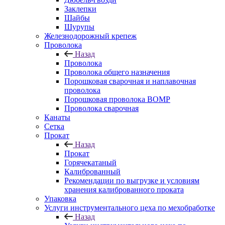
Заклепки
Шайбы
Шурупы
Железнодорожный крепеж
Проволока
Назад
Проволока
Проволока общего назначения
Порошковая сварочная и наплавочная
проволока
Порошковая проволока ВОМР
Проволока сварочная
Канаты
Сетка
Прокат
Назад
Прокат
Горячекатаный
Калиброванный
Рекомендации по выгрузке и условиям
хранения калиброванного проката
Упаковка
Услуги инструментального цеха по мехобработке
Назад