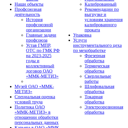
Наши объекты
Калиброванный
Профсоюзная
Рекомендации по
деятельность
выгрузке и
История
условиям хранения
профсоюзной
калиброванного
организации
проката
Главные задачи
Упаковка
профсоюза
Услуги
Устав ГМПР,
инструментального цеха
ОТС по ГМК РФ
по мехобработке
на 2023-2025
Фрезерная
годы и
обработка
коллективный
Термическая
договор ОАО
обработка
«ММК-МЕТИЗ»
Сверлильные
работы
Музей ОАО «ММК-
Шлифовальная
МЕТИЗ»
обработка
Специальная оценка
Токарная
условий труда
обработка
Политика ОАО
Электроэрозионная
«ММК-МЕТИЗ» в
обработка
отношении обработки
персональных данных
Карьера в ОАО «ММК-