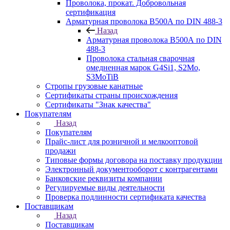
Проволока, прокат. Добровольная
сертификация
Арматурная проволока В500А по DIN 488-3
Назад
Арматурная проволока В500А по DIN
488-3
Проволока стальная сварочная
омедненная марок G4Si1, S2Mo,
S3MoTiB
Стропы грузовые канатные
Сертификаты страны происхождения
Сертификаты "Знак качества"
Покупателям
Назад
Покупателям
Прайс-лист для розничной и мелкооптовой
продажи
Типовые формы договора на поставку продукции
Электронный документооборот с контрагентами
Банковские реквизиты компании
Регулируемые виды деятельности
Проверка подлинности сертификата качества
Поставщикам
Назад
Поставщикам