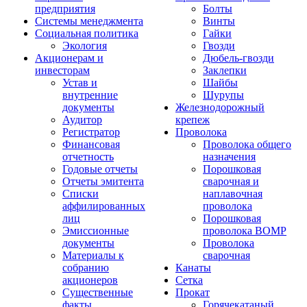
предприятия
Болты
Системы менеджмента
Винты
Социальная политика
Гайки
Экология
Гвозди
Акционерам и
Дюбель-гвозди
инвесторам
Заклепки
Устав и
Шайбы
внутренние
Шурупы
документы
Железнодорожный
Аудитор
крепеж
Регистратор
Проволока
Финансовая
Проволока общего
отчетность
назначения
Годовые отчеты
Порошковая
Отчеты эмитента
сварочная и
Списки
наплавочная
аффилированных
проволока
лиц
Порошковая
Эмиссионные
проволока ВОМР
документы
Проволока
Материалы к
сварочная
собранию
Канаты
акционеров
Сетка
Существенные
Прокат
факты
Горячекатаный