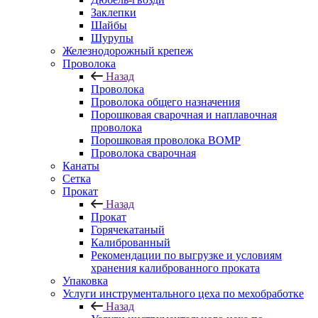
Заклепки
Шайбы
Шурупы
Железнодорожный крепеж
Проволока
Назад
Проволока
Проволока общего назначения
Порошковая сварочная и наплавочная
проволока
Порошковая проволока ВОМР
Проволока сварочная
Канаты
Сетка
Прокат
Назад
Прокат
Горячекатаный
Калиброванный
Рекомендации по выгрузке и условиям
хранения калиброванного проката
Упаковка
Услуги инструментального цеха по мехобработке
Назад