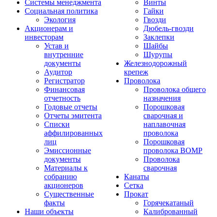
Системы менеджмента
Винты
Социальная политика
Гайки
Экология
Гвозди
Акционерам и
Дюбель-гвозди
инвесторам
Заклепки
Устав и
Шайбы
внутренние
Шурупы
документы
Железнодорожный
Аудитор
крепеж
Регистратор
Проволока
Финансовая
Проволока общего
отчетность
назначения
Годовые отчеты
Порошковая
Отчеты эмитента
сварочная и
Списки
наплавочная
аффилированных
проволока
лиц
Порошковая
Эмиссионные
проволока ВОМР
документы
Проволока
Материалы к
сварочная
собранию
Канаты
акционеров
Сетка
Существенные
Прокат
факты
Горячекатаный
Наши объекты
Калиброванный