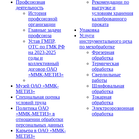
Профсоюзная
Рекомендации по
деятельность
выгрузке и
История
условиям хранения
профсоюзной
калиброванного
организации
проката
Главные задачи
Упаковка
профсоюза
Услуги
Устав ГМПР,
инструментального цеха
ОТС по ГМК РФ
по мехобработке
на 2023-2025
Фрезерная
годы и
обработка
коллективный
Термическая
договор ОАО
обработка
«ММК-МЕТИЗ»
Сверлильные
работы
Музей ОАО «ММК-
Шлифовальная
МЕТИЗ»
обработка
Специальная оценка
Токарная
условий труда
обработка
Политика ОАО
Электроэрозионная
«ММК-МЕТИЗ» в
обработка
отношении обработки
персональных данных
Карьера в ОАО «ММК-
МЕТИЗ»