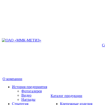
С
О компании
История предприятия
Фотогалерея
Видео
Каталог продукции
Награды
Стратегия
Крепежные изделия