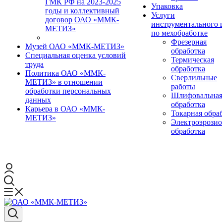
ГМК РФ на 2023-2025
Упаковка
годы и коллективный
Услуги
договор ОАО «ММК-
инструментального 
МЕТИЗ»
по мехобработке
Фрезерная
Музей ОАО «ММК-МЕТИЗ»
обработка
Специальная оценка условий
Термическая
труда
обработка
Политика ОАО «ММК-
Сверлильные
МЕТИЗ» в отношении
работы
обработки персональных
Шлифовальна
данных
обработка
Карьера в ОАО «ММК-
Токарная обра
МЕТИЗ»
Электроэрози
обработка