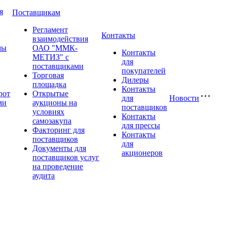
я
Поставщикам
Регламент
Контакты
взаимодействия
мы
ОАО "ММК-
Контакты
МЕТИЗ" с
для
поставщиками
покупателей
Торговая
Дилеры
площадка
Контакты
рот
Открытые
для
Новости
ми
аукционы на
поставщиков
условиях
Контакты
самозакупа
для прессы
Факторинг для
Контакты
поставщиков
для
Документы для
акционеров
поставщиков услуг
на проведение
аудита