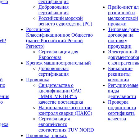
щего
сертификация
Добровольная
Прайс-лист дл
сертификация
розничной и
Российский морской
мелкооптовой
регистр судоходства (РС)
продажи
Российское
Типовые фор
Классификационное Общество
договора на
ОМР
(ранее Российский Речной
поставку
Регистр)
продукции
Сертификация для
Электронный
Евросоюза
документообо
Крепеж машиностроительный
с контрагента
Добровольная
Банковские
й
сертификация
реквизиты
ый
Проволока
компании
 по
Свидетельства о
Регулируемые
квалификации ОАО
виды
ения
"ММК-МЕТИЗ" в
деятельности
го
качестве поставщика
Проверка
Национальное агентство
подлинности
контроля сварки (НАКС)
сертификата
Сертификация
качества
цеха
европейского
соответствия TUV NORD
Проволока, прокат.