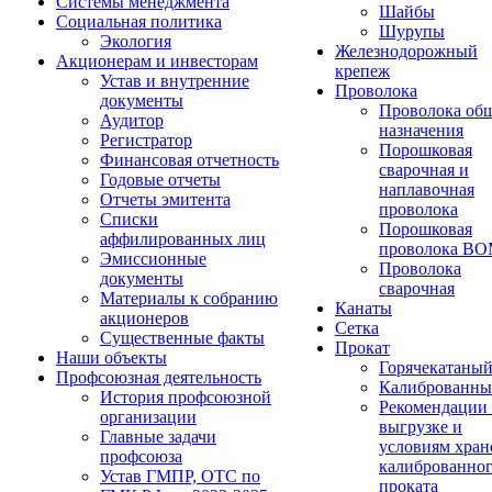
Системы менеджмента
Шайбы
Социальная политика
Шурупы
Экология
Железнодорожный
Акционерам и инвесторам
крепеж
Устав и внутренние
Проволока
документы
Проволока об
Аудитор
назначения
Регистратор
Порошковая
Финансовая отчетность
сварочная и
Годовые отчеты
наплавочная
Отчеты эмитента
проволока
Списки
Порошковая
аффилированных лиц
проволока В
Эмиссионные
Проволока
документы
сварочная
Материалы к собранию
Канаты
акционеров
Сетка
Существенные факты
Прокат
Наши объекты
Горячекатаны
Профсоюзная деятельность
Калиброванн
История профсоюзной
Рекомендации
организации
выгрузке и
Главные задачи
условиям хран
профсоюза
калиброванно
Устав ГМПР, ОТС по
проката