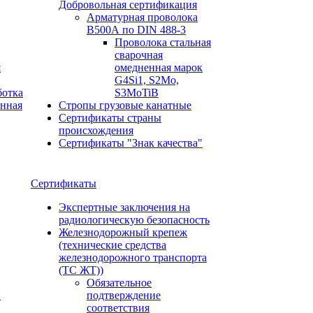
Добровольная сертификация
Арматурная проволока
В500А по DIN 488-3
Проволока стальная
сварочная
я
омедненная марок
G4Si1, S2Mo,
ботка
S3MoTiB
онная
Стропы грузовые канатные
Сертификаты страны
происхождения
Сертификаты "Знак качества"
Сертификаты
Экспертные заключения на
радиологическую безопасность
Железнодорожный крепеж
(технические средства
железнодорожного транспорта
(ТС ЖТ))
Обязательное
и
подтверждение
соответствия