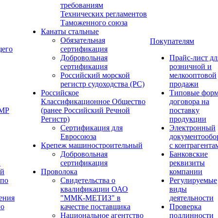
требованиям
Технических регламентов
Таможенного союза
Канаты стальные
Обязательная
Покупателям
щего
сертификация
Добровольная
Прайс-лист дл
сертификация
розничной и
Российский морской
мелкооптовой
регистр судоходства (РС)
продажи
Российское
Типовые фор
Классификационное Общество
договора на
ОМР
(ранее Российский Речной
поставку
Регистр)
продукции
Сертификация для
Электронный
Евросоюза
документообо
Крепеж машиностроительный
с контрагента
Добровольная
Банковские
й
сертификация
реквизиты
ый
Проволока
компании
 по
Свидетельства о
Регулируемые
квалификации ОАО
виды
ения
"ММК-МЕТИЗ" в
деятельности
го
качестве поставщика
Проверка
Национальное агентство
подлинности