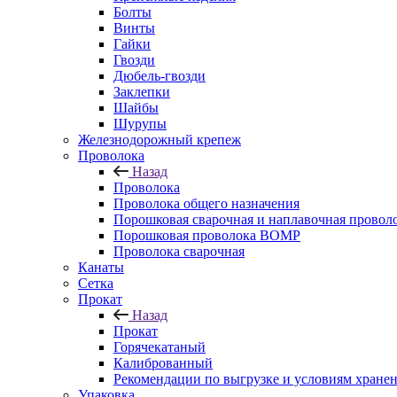
Болты
Винты
Гайки
Гвозди
Дюбель-гвозди
Заклепки
Шайбы
Шурупы
Железнодорожный крепеж
Проволока
Назад
Проволока
Проволока общего назначения
Порошковая сварочная и наплавочная провол
Порошковая проволока ВОМР
Проволока сварочная
Канаты
Сетка
Прокат
Назад
Прокат
Горячекатаный
Калиброванный
Рекомендации по выгрузке и условиям хране
Упаковка