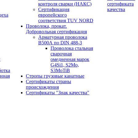
контроля сварки (НАКС)
сертификата
Сертификация
качества
цеха
европейского
соответствия TUV NORD
Проволока, прокат.
Добровольная сертификация
Арматурная проволока
В500А по DIN 488-3
Проволока стальная
сварочная
я
омедненная марок
G4Si1, S2Mo,
ботка
S3MoTiB
онная
Стропы грузовые канатные
Сертификаты страны
происхождения
Сертификаты "Знак качества"