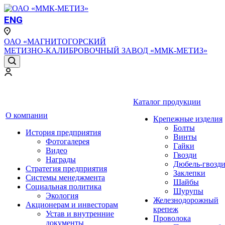
ENG
ОАО «МАГНИТОГОРСКИЙ
МЕТИЗНО-КАЛИБРОВОЧНЫЙ ЗАВОД «ММК-МЕТИЗ»
Каталог продукции
О компании
Крепежные изделия
Болты
История предприятия
Винты
Фотогалерея
Гайки
Видео
Гвозди
Награды
Дюбель-гвозд
Стратегия предприятия
Заклепки
Системы менеджмента
Шайбы
Социальная политика
Шурупы
Экология
Железнодорожный
Акционерам и инвесторам
крепеж
Устав и внутренние
Проволока
документы