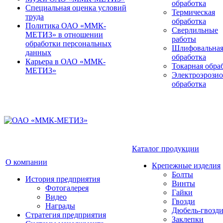
обработка
Специальная оценка условий
Термическая
труда
обработка
Политика ОАО «ММК-
Сверлильные
МЕТИЗ» в отношении
работы
обработки персональных
Шлифовальна
данных
обработка
Карьера в ОАО «ММК-
Токарная обра
МЕТИЗ»
Электроэрози
обработка
Каталог продукции
О компании
Крепежные изделия
Болты
История предприятия
Винты
Фотогалерея
Гайки
Видео
Гвозди
Награды
Дюбель-гвозд
Стратегия предприятия
Заклепки