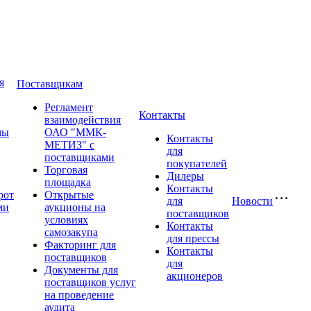
я
Поставщикам
Регламент
Контакты
взаимодействия
мы
ОАО "ММК-
Контакты
МЕТИЗ" с
для
поставщиками
покупателей
Торговая
Дилеры
площадка
Контакты
рот
Открытые
для
Новости
ми
аукционы на
поставщиков
условиях
Контакты
самозакупа
для прессы
Факторинг для
Контакты
поставщиков
для
Документы для
акционеров
поставщиков услуг
на проведение
аудита