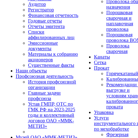
Проволока об
Аудитор
назначения
Регистратор
Порошковая
Финансовая отчетность
сварочная и
Годовые отчеты
наплавочная
Отчеты эмитента
проволока
Списки
Порошковая
аффилированных лиц
проволока В
Эмиссионные
Проволока
документы
сварочная
Материалы к собранию
Канаты
акционеров
Сетка
Существенные факты
Прокат
Наши объекты
Горячекатаны
Профсоюзная деятельность
Калиброванн
История профсоюзной
Рекомендации
организации
выгрузке и
Главные задачи
условиям хран
профсоюза
калиброванно
Устав ГМПР, ОТС по
проката
ГМК РФ на 2023-2025
Упаковка
годы и коллективный
Услуги
договор ОАО «ММК-
инструментального 
МЕТИЗ»
по мехобработке
Фрезерная
Музей ОАО «ММК-МЕТИЗ»