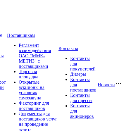
я
Поставщикам
Регламент
Контакты
взаимодействия
мы
ОАО "ММК-
Контакты
МЕТИЗ" с
для
поставщиками
покупателей
Торговая
Дилеры
площадка
Контакты
рот
Открытые
для
Новости
ми
аукционы на
поставщиков
условиях
Контакты
самозакупа
для прессы
Факторинг для
Контакты
поставщиков
для
Документы для
акционеров
поставщиков услуг
на проведение
аудита