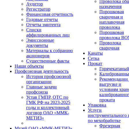
Проволока об
Аудитор
назначения
Регистратор
Порошковая
Финансовая отчетность
сварочная и
Годовые отчеты
наплавочная
Отчеты эмитента
проволока
Списки
Порошковая
аффилированных лиц
проволока В
Эмиссионные
Проволока
документы
сварочная
Материалы к собранию
Канаты
акционеров
Сетка
Существенные факты
Прокат
Наши объекты
Горячекатаны
Профсоюзная деятельность
Калиброванн
История профсоюзной
Рекомендации
организации
выгрузке и
Главные задачи
условиям хран
профсоюза
калиброванно
Устав ГМПР, ОТС по
проката
ГМК РФ на 2023-2025
Упаковка
годы и коллективный
Услуги
договор ОАО «ММК-
инструментального 
МЕТИЗ»
по мехобработке
Фрезерная
Музей ОАО «ММК-МЕТИЗ»