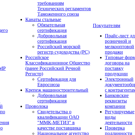
требованиям
Технических регламентов
Таможенного союза
Канаты стальные
Обязательная
Покупателям
щего
сертификация
Добровольная
Прайс-лист дл
сертификация
розничной и
Российский морской
мелкооптовой
регистр судоходства (РС)
продажи
Российское
Типовые фор
Классификационное Общество
договора на
ОМР
(ранее Российский Речной
поставку
Регистр)
продукции
Сертификация для
Электронный
Евросоюза
документообо
Крепеж машиностроительный
с контрагента
Добровольная
Банковские
й
сертификация
реквизиты
ый
Проволока
компании
 по
Свидетельства о
Регулируемые
квалификации ОАО
виды
ения
"ММК-МЕТИЗ" в
деятельности
го
качестве поставщика
Проверка
Национальное агентство
подлинности