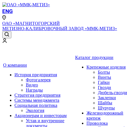
ENG
ОАО «МАГНИТОГОРСКИЙ
МЕТИЗНО-КАЛИБРОВОЧНЫЙ ЗАВОД «ММК-МЕТИЗ»
Каталог продукции
О компании
Крепежные изделия
Болты
История предприятия
Винты
Фотогалерея
Гайки
Видео
Гвозди
Награды
Дюбель-гвозд
Стратегия предприятия
Заклепки
Системы менеджмента
Шайбы
Социальная политика
Шурупы
Экология
Железнодорожный
Акционерам и инвесторам
крепеж
Устав и внутренние
Проволока
документы