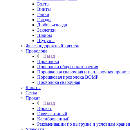
Болты
Винты
Гайки
Гвозди
Дюбель-гвозди
Заклепки
Шайбы
Шурупы
Железнодорожный крепеж
Проволока
Назад
Проволока
Проволока общего назначения
Порошковая сварочная и наплавочная провол
Порошковая проволока ВОМР
Проволока сварочная
Канаты
Сетка
Прокат
Назад
Прокат
Горячекатаный
Калиброванный
Рекомендации по выгрузке и условиям хране
Упаковка