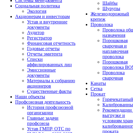
Системы менеджмента
Шайбы
Социальная политика
Шурупы
Экология
Железнодорожный
Акционерам и инвесторам
крепеж
Устав и внутренние
Проволока
документы
Проволока об
Аудитор
назначения
Регистратор
Порошковая
Финансовая отчетность
сварочная и
Годовые отчеты
наплавочная
Отчеты эмитента
проволока
Списки
Порошковая
аффилированных лиц
проволока В
Эмиссионные
Проволока
документы
сварочная
Материалы к собранию
Канаты
акционеров
Сетка
Существенные факты
Прокат
Наши объекты
Горячекатаны
Профсоюзная деятельность
Калиброванн
История профсоюзной
Рекомендации
организации
выгрузке и
Главные задачи
условиям хран
профсоюза
калиброванно
Устав ГМПР, ОТС по
проката