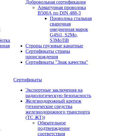
Добровольная сертификация
Арматурная проволока
В500А по DIN 488-3
Проволока стальная
сварочная
я
омедненная марок
G4Si1, S2Mo,
ботка
S3MoTiB
онная
Стропы грузовые канатные
Сертификаты страны
происхождения
Сертификаты "Знак качества"
Сертификаты
Экспертные заключения на
радиологическую безопасность
Железнодорожный крепеж
(технические средства
железнодорожного транспорта
(ТС ЖТ))
Обязательное
и
подтверждение
соответствия