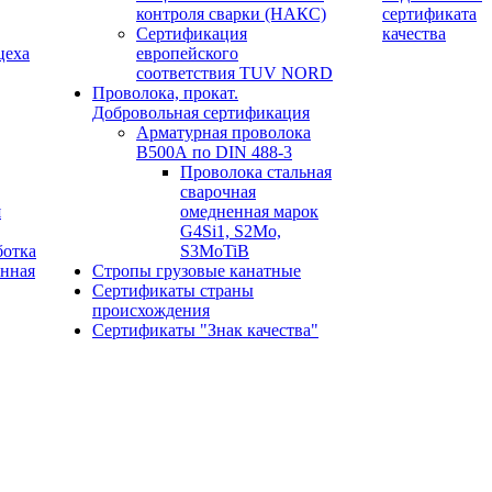
контроля сварки (НАКС)
сертификата
Сертификация
качества
цеха
европейского
соответствия TUV NORD
Проволока, прокат.
Добровольная сертификация
Арматурная проволока
В500А по DIN 488-3
Проволока стальная
сварочная
я
омедненная марок
G4Si1, S2Mo,
ботка
S3MoTiB
онная
Стропы грузовые канатные
Сертификаты страны
происхождения
Сертификаты "Знак качества"