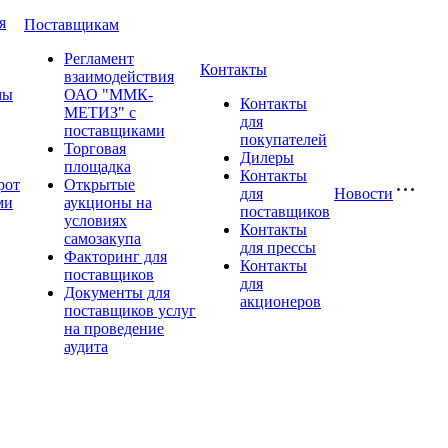
я
Поставщикам
Регламент
Контакты
взаимодействия
мы
ОАО "ММК-
Контакты
МЕТИЗ" с
для
поставщиками
покупателей
Торговая
Дилеры
площадка
Контакты
рот
Открытые
для
Новости
ми
аукционы на
поставщиков
условиях
Контакты
самозакупа
для прессы
Факторинг для
Контакты
поставщиков
для
Документы для
акционеров
поставщиков услуг
на проведение
аудита