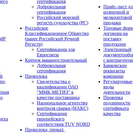
щего
сертификация
Добровольная
Прайс-лист дл
сертификация
розничной и
Российский морской
мелкооптовой
регистр судоходства (РС)
продажи
Российское
Типовые фор
Классификационное Общество
договора на
ОМР
(ранее Российский Речной
поставку
Регистр)
продукции
Сертификация для
Электронный
Евросоюза
документообо
Крепеж машиностроительный
с контрагента
Добровольная
Банковские
й
сертификация
реквизиты
ый
Проволока
компании
 по
Свидетельства о
Регулируемые
квалификации ОАО
виды
ения
"ММК-МЕТИЗ" в
деятельности
го
качестве поставщика
Проверка
Национальное агентство
подлинности
контроля сварки (НАКС)
сертификата
Сертификация
качества
цеха
европейского
соответствия TUV NORD
Проволока, прокат.