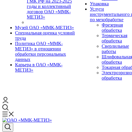
ГМК РФ на 2023-2025
Упаковка
годы и коллективный
Услуги
договор ОАО «ММК-
инструментального 
МЕТИЗ»
по мехобработке
Фрезерная
Музей ОАО «ММК-МЕТИЗ»
обработка
Специальная оценка условий
Термическая
труда
обработка
Политика ОАО «ММК-
Сверлильные
МЕТИЗ» в отношении
работы
обработки персональных
Шлифовальна
данных
обработка
Карьера в ОАО «ММК-
Токарная обра
МЕТИЗ»
Электроэрози
обработка