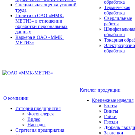
обработка
Специальная оценка условий
Термическая
труда
обработка
Политика ОАО «ММК-
Сверлильные
МЕТИЗ» в отношении
работы
обработки персональных
Шлифовальна
данных
обработка
Карьера в ОАО «ММК-
Токарная обра
МЕТИЗ»
Электроэрози
обработка
Каталог продукции
О компании
Крепежные изделия
Болты
История предприятия
Винты
Фотогалерея
Гайки
Видео
Гвозди
Награды
Дюбель-гвозд
Стратегия предприятия
Заклепки