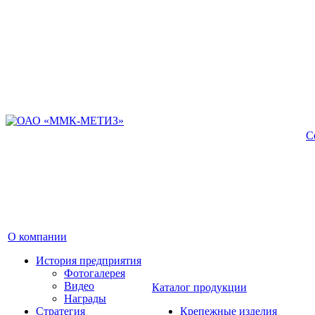
С
О компании
История предприятия
Фотогалерея
Видео
Каталог продукции
Награды
Стратегия
Крепежные изделия