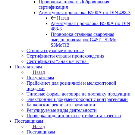
Проволока, прокат. Добровольная
сертификация
Арматурная проволока В500А по DIN 488-3
Назад
Арматурная проволока В500А по DIN
488-3
Проволока стальная сварочная
омедненная марок G4Si1, S2Mo,
S3MoTiB
Стропы грузовые канатные
Сертификаты страны происхождения
Сертификаты "Знак качества"
Покупателям
Назад
Покупателям
Прайс-лист для розничной и мелкооптовой
продажи
Типовые формы договора на поставку продукции
Электронный документооборот с контрагентами
Банковские реквизиты компании
Регулируемые виды деятельности
Проверка подлинности сертификата качества
Поставщикам
Назад
Поставщикам