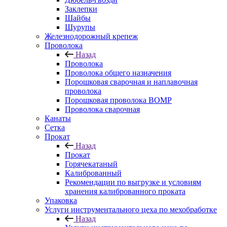
Заклепки
Шайбы
Шурупы
Железнодорожный крепеж
Проволока
Назад
Проволока
Проволока общего назначения
Порошковая сварочная и наплавочная
проволока
Порошковая проволока ВОМР
Проволока сварочная
Канаты
Сетка
Прокат
Назад
Прокат
Горячекатаный
Калиброванный
Рекомендации по выгрузке и условиям
хранения калиброванного проката
Упаковка
Услуги инструментального цеха по мехобработке
Назад