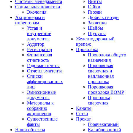
Системы менеджмента
Винты
Социальная политика
Гайки
Экология
Гвозди
Акционерам и
Дюбель-гвозди
инвесторам
Заклепки
Устав и
Шайбы
внутренние
Шурупы
документы
Железнодорожный
Аудитор
крепеж
Регистратор
Проволока
Финансовая
Проволока общего
отчетность
назначения
Годовые отчеты
Порошковая
Отчеты эмитента
сварочная и
Списки
наплавочная
аффилированных
проволока
лиц
Порошковая
Эмиссионные
проволока ВОМР
документы
Проволока
Материалы к
сварочная
собранию
Канаты
акционеров
Сетка
Существенные
Прокат
факты
Горячекатаный
Наши объекты
Калиброванный