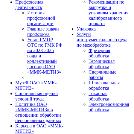
Профсоюзная
Рекомендации по
деятельность
выгрузке и
История
условиям хранения
профсоюзной
калиброванного
организации
проката
Главные задачи
Упаковка
профсоюза
Услуги
Устав ГМПР,
инструментального цеха
ОТС по ГМК РФ
по мехобработке
на 2023-2025
Фрезерная
годы и
обработка
коллективный
Термическая
договор ОАО
обработка
«ММК-МЕТИЗ»
Сверлильные
работы
Музей ОАО «ММК-
Шлифовальная
МЕТИЗ»
обработка
Специальная оценка
Токарная
условий труда
обработка
Политика ОАО
Электроэрозионная
«ММК-МЕТИЗ» в
обработка
отношении обработки
персональных данных
Карьера в ОАО «ММК-
МЕТИЗ»