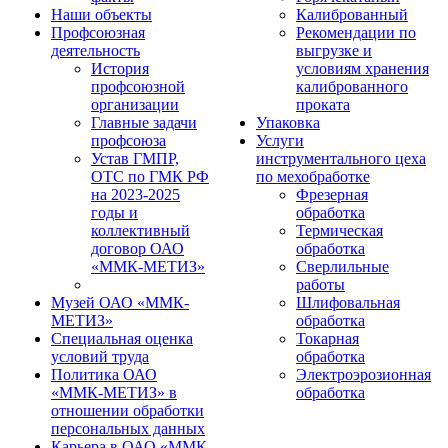
Наши объекты
Калиброванный
Профсоюзная
Рекомендации по
деятельность
выгрузке и
История
условиям хранения
профсоюзной
калиброванного
организации
проката
Главные задачи
Упаковка
профсоюза
Услуги
Устав ГМПР,
инструментального цеха
ОТС по ГМК РФ
по мехобработке
на 2023-2025
Фрезерная
годы и
обработка
коллективный
Термическая
договор ОАО
обработка
«ММК-МЕТИЗ»
Сверлильные
работы
Музей ОАО «ММК-
Шлифовальная
МЕТИЗ»
обработка
Специальная оценка
Токарная
условий труда
обработка
Политика ОАО
Электроэрозионная
«ММК-МЕТИЗ» в
обработка
отношении обработки
персональных данных
Карьера в ОАО «ММК-