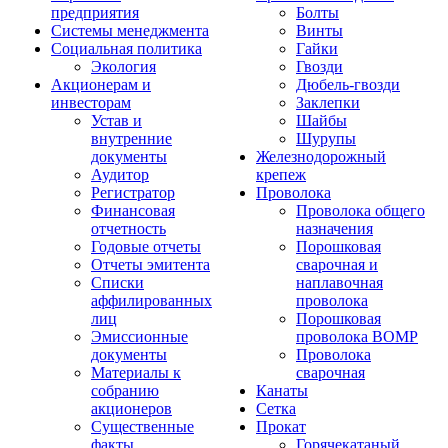
предприятия
Болты
Системы менеджмента
Винты
Социальная политика
Гайки
Экология
Гвозди
Акционерам и
Дюбель-гвозди
инвесторам
Заклепки
Устав и
Шайбы
внутренние
Шурупы
документы
Железнодорожный
Аудитор
крепеж
Регистратор
Проволока
Финансовая
Проволока общего
отчетность
назначения
Годовые отчеты
Порошковая
Отчеты эмитента
сварочная и
Списки
наплавочная
аффилированных
проволока
лиц
Порошковая
Эмиссионные
проволока ВОМР
документы
Проволока
Материалы к
сварочная
собранию
Канаты
акционеров
Сетка
Существенные
Прокат
факты
Горячекатаный