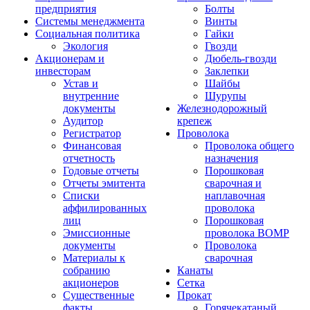
предприятия
Болты
Системы менеджмента
Винты
Социальная политика
Гайки
Экология
Гвозди
Акционерам и
Дюбель-гвозди
инвесторам
Заклепки
Устав и
Шайбы
внутренние
Шурупы
документы
Железнодорожный
Аудитор
крепеж
Регистратор
Проволока
Финансовая
Проволока общего
отчетность
назначения
Годовые отчеты
Порошковая
Отчеты эмитента
сварочная и
Списки
наплавочная
аффилированных
проволока
лиц
Порошковая
Эмиссионные
проволока ВОМР
документы
Проволока
Материалы к
сварочная
собранию
Канаты
акционеров
Сетка
Существенные
Прокат
факты
Горячекатаный