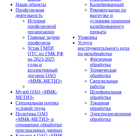
Наши объекты
Калиброванный
Профсоюзная
Рекомендации по
деятельность
выгрузке и
История
условиям хранения
профсоюзной
калиброванного
организации
проката
Главные задачи
Упаковка
профсоюза
Услуги
Устав ГМПР,
инструментального цеха
ОТС по ГМК РФ
по мехобработке
на 2023-2025
Фрезерная
годы и
обработка
коллективный
Термическая
договор ОАО
обработка
«ММК-МЕТИЗ»
Сверлильные
работы
Музей ОАО «ММК-
Шлифовальная
МЕТИЗ»
обработка
Специальная оценка
Токарная
условий труда
обработка
Политика ОАО
Электроэрозионная
«ММК-МЕТИЗ» в
обработка
отношении обработки
персональных данных
Карьера в ОАО «ММК-