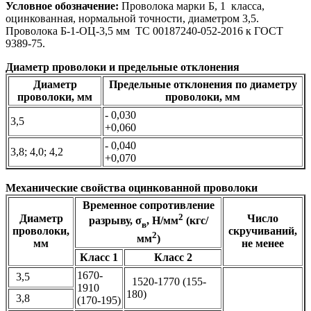
Условное обозначение:
Проволока марки Б, 1 класса,
оцинкованная, нормальной точности, диаметром 3,5.
Проволока Б-1-ОЦ-3,5 мм ТС 00187240-052-2016 к ГОСТ
9389-75.
Диаметр проволоки и предельные отклонения
Диаметр
Предельные отклонения по диаметру
проволоки, мм
проволоки, мм
- 0,030
3,5
+0,060
- 0,040
3,8; 4,0; 4,2
+0,070
Механические свойства оцинкованной проволоки
Временное сопротивление
2
Диаметр
Число
разрыву, σ
, Н/мм
(кгс/
в
проволоки,
скручиваний,
2
мм
)
мм
не менее
Класс 1
Класс 2
1670-
3,5
1520-1770 (155-
1910
180)
3,8
(170-195)