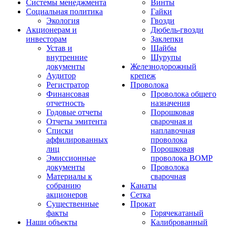
Системы менеджмента
Винты
Социальная политика
Гайки
Экология
Гвозди
Акционерам и
Дюбель-гвозди
инвесторам
Заклепки
Устав и
Шайбы
внутренние
Шурупы
документы
Железнодорожный
Аудитор
крепеж
Регистратор
Проволока
Финансовая
Проволока общего
отчетность
назначения
Годовые отчеты
Порошковая
Отчеты эмитента
сварочная и
Списки
наплавочная
аффилированных
проволока
лиц
Порошковая
Эмиссионные
проволока ВОМР
документы
Проволока
Материалы к
сварочная
собранию
Канаты
акционеров
Сетка
Существенные
Прокат
факты
Горячекатаный
Наши объекты
Калиброванный