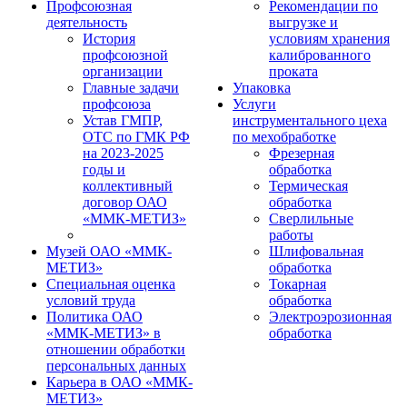
Профсоюзная
Рекомендации по
деятельность
выгрузке и
История
условиям хранения
профсоюзной
калиброванного
организации
проката
Главные задачи
Упаковка
профсоюза
Услуги
Устав ГМПР,
инструментального цеха
ОТС по ГМК РФ
по мехобработке
на 2023-2025
Фрезерная
годы и
обработка
коллективный
Термическая
договор ОАО
обработка
«ММК-МЕТИЗ»
Сверлильные
работы
Музей ОАО «ММК-
Шлифовальная
МЕТИЗ»
обработка
Специальная оценка
Токарная
условий труда
обработка
Политика ОАО
Электроэрозионная
«ММК-МЕТИЗ» в
обработка
отношении обработки
персональных данных
Карьера в ОАО «ММК-
МЕТИЗ»