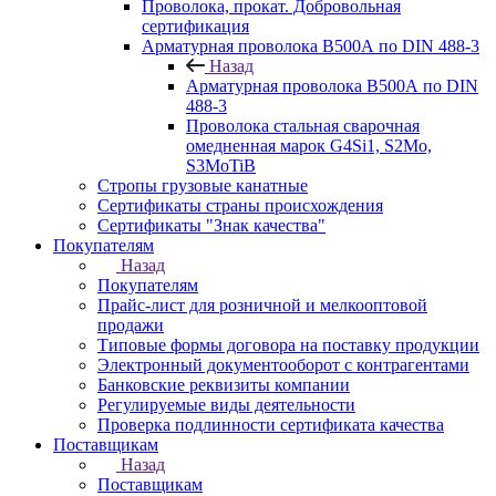
Проволока, прокат. Добровольная
сертификация
Арматурная проволока В500А по DIN 488-3
Назад
Арматурная проволока В500А по DIN
488-3
Проволока стальная сварочная
омедненная марок G4Si1, S2Mo,
S3MoTiB
Стропы грузовые канатные
Сертификаты страны происхождения
Сертификаты "Знак качества"
Покупателям
Назад
Покупателям
Прайс-лист для розничной и мелкооптовой
продажи
Типовые формы договора на поставку продукции
Электронный документооборот с контрагентами
Банковские реквизиты компании
Регулируемые виды деятельности
Проверка подлинности сертификата качества
Поставщикам
Назад
Поставщикам