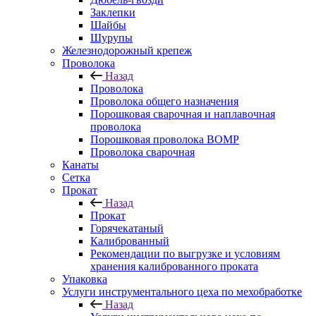
Заклепки
Шайбы
Шурупы
Железнодорожный крепеж
Проволока
Назад
Проволока
Проволока общего назначения
Порошковая сварочная и наплавочная
проволока
Порошковая проволока ВОМР
Проволока сварочная
Канаты
Сетка
Прокат
Назад
Прокат
Горячекатаный
Калиброванный
Рекомендации по выгрузке и условиям
хранения калиброванного проката
Упаковка
Услуги инструментального цеха по мехобработке
Назад