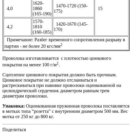
1620-
1470-1720 (150-
4,0
1860
15
175)
(165-190)
1570-
1420-1670 (145-
4,2
1810
170)
(160-185)
Примечание: Разбег временного сопротивления разрыву в
2
партии - не более 20 кгс/мм
Проволока изготавливается с плотностью цинкового
2
покрытия на менее 100 г/м
.
Сцепление цинкового покрытия должно быть прочным.
Цинковое покрытие не должно отслаиваться и
растрескиваться при навивке проволоки оцинкованной на
цилиндрический сердечник диаметром равным трем
диаметрам проволоки.
Упаковка:
Оцинкованная пружинная проволока поставляется
в мотках типа “розетта” с внутренним диаметром 500 мм. Вес
мотка от 250 кг до 800 кг.
Поделиться