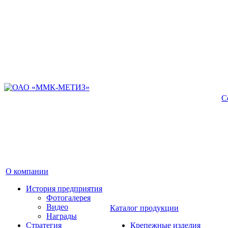
С
О компании
История предприятия
Фотогалерея
Видео
Каталог продукции
Награды
Стратегия
Крепежные изделия