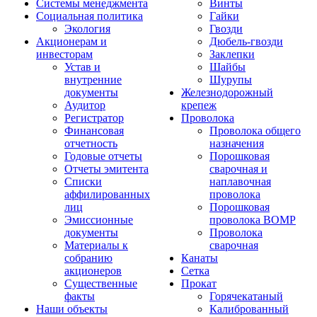
Системы менеджмента
Винты
Социальная политика
Гайки
Экология
Гвозди
Акционерам и
Дюбель-гвозди
инвесторам
Заклепки
Устав и
Шайбы
внутренние
Шурупы
документы
Железнодорожный
Аудитор
крепеж
Регистратор
Проволока
Финансовая
Проволока общего
отчетность
назначения
Годовые отчеты
Порошковая
Отчеты эмитента
сварочная и
Списки
наплавочная
аффилированных
проволока
лиц
Порошковая
Эмиссионные
проволока ВОМР
документы
Проволока
Материалы к
сварочная
собранию
Канаты
акционеров
Сетка
Существенные
Прокат
факты
Горячекатаный
Наши объекты
Калиброванный