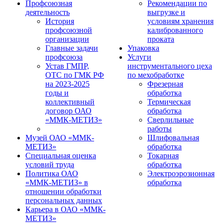
Профсоюзная
Рекомендации по
деятельность
выгрузке и
История
условиям хранения
профсоюзной
калиброванного
организации
проката
Главные задачи
Упаковка
профсоюза
Услуги
Устав ГМПР,
инструментального цеха
ОТС по ГМК РФ
по мехобработке
на 2023-2025
Фрезерная
годы и
обработка
коллективный
Термическая
договор ОАО
обработка
«ММК-МЕТИЗ»
Сверлильные
работы
Музей ОАО «ММК-
Шлифовальная
МЕТИЗ»
обработка
Специальная оценка
Токарная
условий труда
обработка
Политика ОАО
Электроэрозионная
«ММК-МЕТИЗ» в
обработка
отношении обработки
персональных данных
Карьера в ОАО «ММК-
МЕТИЗ»