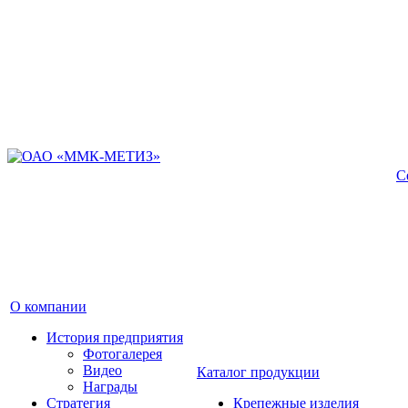
С
О компании
История предприятия
Фотогалерея
Видео
Каталог продукции
Награды
Стратегия
Крепежные изделия