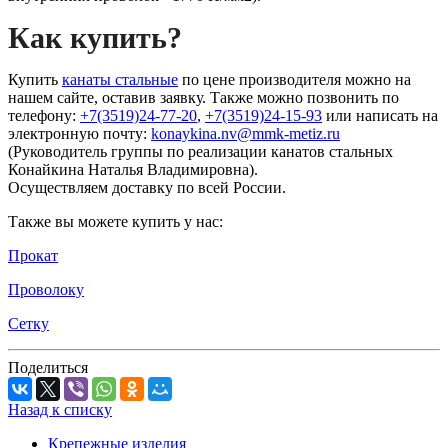
Как купить?
Купить
канаты стальные
по цене производителя можно на
нашем сайте, оставив заявку. Также можно позвонить по
телефону:
+7(3519)24-77-20
,
+7(3519)24-15-93
или написать на
электронную почту:
konaykina.nv@mmk-metiz.ru
(Руководитель группы по реализации канатов стальных
Конайкина Наталья Владимировна).
Осуществляем доставку по всей России.
Также вы можете купить у нас:
Прокат
Проволоку
Сетку
Поделиться
Назад к списку
Крепежные изделия