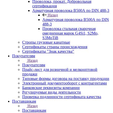
Проволока, прокат. Добровольная
сертификация
Арматурная проволока В500А по DIN 488-3
Назад
Арматурная проволока В500А по DIN
488-3
Проволока стальная сварочная
омедненная марок G4Si1, S2Mo,
S3MoTiB
Стропы грузовые канатные
Сертификаты страны происхождения
Сертификаты "Знак качества"
Покупателям
Назад
Покупателям
Прайс-лист для розничной и мелкооптовой
продажи
Типовые формы договора на поставку продукции
Электронный документооборот с контрагентами
Банковские реквизиты компании
Регулируемые виды деятельности
Проверка подлинности сертификата качества
Поставщикам
Назад
Поставщикам