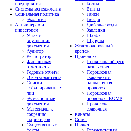
предприятия
Болты
Системы менеджмента
Винты
Социальная политика
Гайки
Экология
Гвозди
Акционерам и
Дюбель-гвозди
инвесторам
Заклепки
Устав и
Шайбы
внутренние
Шурупы
документы
Железнодорожный
Аудитор
крепеж
Регистратор
Проволока
Финансовая
Проволока общего
отчетность
назначения
Годовые отчеты
Порошковая
Отчеты эмитента
сварочная и
Списки
наплавочная
аффилированных
проволока
лиц
Порошковая
Эмиссионные
проволока ВОМР
документы
Проволока
Материалы к
сварочная
собранию
Канаты
акционеров
Сетка
Существенные
Прокат
факты
Горячекатаный