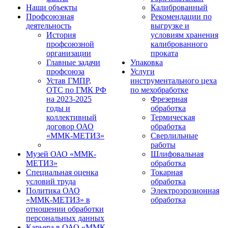
Наши объекты
Калиброванный
Профсоюзная
Рекомендации по
деятельность
выгрузке и
История
условиям хранения
профсоюзной
калиброванного
организации
проката
Главные задачи
Упаковка
профсоюза
Услуги
Устав ГМПР,
инструментального цеха
ОТС по ГМК РФ
по мехобработке
на 2023-2025
Фрезерная
годы и
обработка
коллективный
Термическая
договор ОАО
обработка
«ММК-МЕТИЗ»
Сверлильные
работы
Музей ОАО «ММК-
Шлифовальная
МЕТИЗ»
обработка
Специальная оценка
Токарная
условий труда
обработка
Политика ОАО
Электроэрозионная
«ММК-МЕТИЗ» в
обработка
отношении обработки
персональных данных
Карьера в ОАО «ММК-