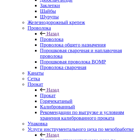
Заклепки
Шайбы
Шурупы
Железнодорожный крепеж
Проволока
Назад
Проволока
Проволока общего назначения
Порошковая сварочная и наплавочная
проволока
Порошковая проволока ВОМР
Проволока сварочная
Канаты
Сетка
Прокат
Назад
Прокат
Горячекатаный
Калиброванный
Рекомендации по выгрузке и условиям
хранения калиброванного проката
Упаковка
Услуги инструментального цеха по мехобработке
Назад