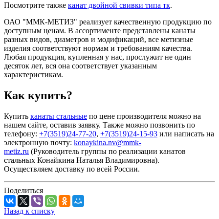
Посмотрите также
канат двойной свивки типа тк
.
ОАО "ММК-МЕТИЗ" реализует качественную продукцию по
доступным ценам. В ассортименте представлены канаты
разных видов, диаметров и модификаций, все метизные
изделия соответствуют нормам и требованиям качества.
Любая продукция, купленная у нас, прослужит не один
десяток лет, вся она соответствует указанным
характеристикам.
Как купить?
Купить
канаты стальные
по цене производителя можно на
нашем сайте, оставив заявку. Также можно позвонить по
телефону:
+7(3519)24-77-20
,
+7(3519)24-15-93
или написать на
электронную почту:
konaykina.nv@mmk-
metiz.ru
(Руководитель группы по реализации канатов
стальных Конайкина Наталья Владимировна).
Осуществляем доставку по всей России.
Поделиться
Назад к списку