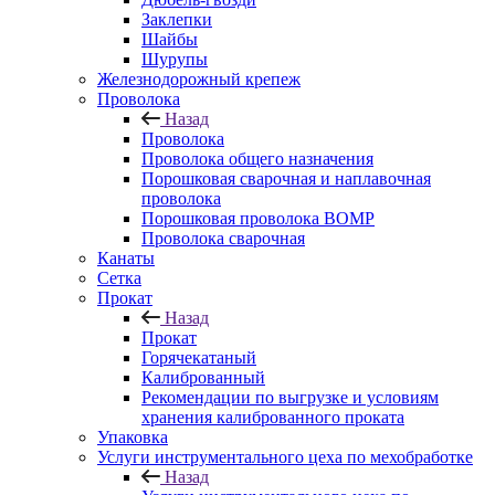
Заклепки
Шайбы
Шурупы
Железнодорожный крепеж
Проволока
Назад
Проволока
Проволока общего назначения
Порошковая сварочная и наплавочная
проволока
Порошковая проволока ВОМР
Проволока сварочная
Канаты
Сетка
Прокат
Назад
Прокат
Горячекатаный
Калиброванный
Рекомендации по выгрузке и условиям
хранения калиброванного проката
Упаковка
Услуги инструментального цеха по мехобработке
Назад