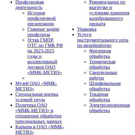
Профсоюзная
Рекомендации по
деятельность
выгрузке и
История
условиям хранения
профсоюзной
калиброванного
организации
проката
Главные задачи
Упаковка
профсоюза
Услуги
Устав ГМПР,
инструментального цеха
ОТС по ГМК РФ
по мехобработке
на 2023-2025
Фрезерная
годы и
обработка
коллективный
Термическая
договор ОАО
обработка
«ММК-МЕТИЗ»
Сверлильные
работы
Музей ОАО «ММК-
Шлифовальная
МЕТИЗ»
обработка
Специальная оценка
Токарная
условий труда
обработка
Политика ОАО
Электроэрозионная
«ММК-МЕТИЗ» в
обработка
отношении обработки
персональных данных
Карьера в ОАО «ММК-
МЕТИЗ»