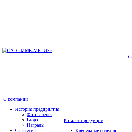
С
О компании
История предприятия
Фотогалерея
Видео
Каталог продукции
Награды
Стратегия
Крепежные изделия