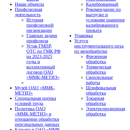
Наши объекты
Калиброванный
Профсоюзная
Рекомендации по
деятельность
выгрузке и
История
условиям хранения
профсоюзной
калиброванного
организации
проката
Главные задачи
Упаковка
профсоюза
Услуги
Устав ГМПР,
инструментального цеха
ОТС по ГМК РФ
по мехобработке
на 2023-2025
Фрезерная
годы и
обработка
коллективный
Термическая
договор ОАО
обработка
«ММК-МЕТИЗ»
Сверлильные
работы
Музей ОАО «ММК-
Шлифовальная
МЕТИЗ»
обработка
Специальная оценка
Токарная
условий труда
обработка
Политика ОАО
Электроэрозионная
«ММК-МЕТИЗ» в
обработка
отношении обработки
персональных данных
Карьера в ОАО «ММК-