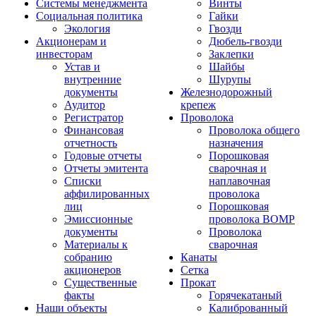
Системы менеджмента
Винты
Социальная политика
Гайки
Экология
Гвозди
Акционерам и
Дюбель-гвозди
инвесторам
Заклепки
Устав и
Шайбы
внутренние
Шурупы
документы
Железнодорожный
Аудитор
крепеж
Регистратор
Проволока
Финансовая
Проволока общего
отчетность
назначения
Годовые отчеты
Порошковая
Отчеты эмитента
сварочная и
Списки
наплавочная
аффилированных
проволока
лиц
Порошковая
Эмиссионные
проволока ВОМР
документы
Проволока
Материалы к
сварочная
собранию
Канаты
акционеров
Сетка
Существенные
Прокат
факты
Горячекатаный
Наши объекты
Калиброванный