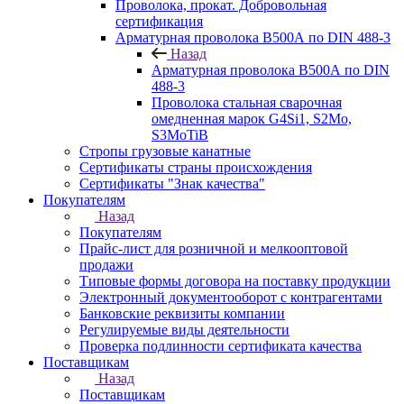
Проволока, прокат. Добровольная
сертификация
Арматурная проволока В500А по DIN 488-3
Назад
Арматурная проволока В500А по DIN
488-3
Проволока стальная сварочная
омедненная марок G4Si1, S2Mo,
S3MoTiB
Стропы грузовые канатные
Сертификаты страны происхождения
Сертификаты "Знак качества"
Покупателям
Назад
Покупателям
Прайс-лист для розничной и мелкооптовой
продажи
Типовые формы договора на поставку продукции
Электронный документооборот с контрагентами
Банковские реквизиты компании
Регулируемые виды деятельности
Проверка подлинности сертификата качества
Поставщикам
Назад
Поставщикам