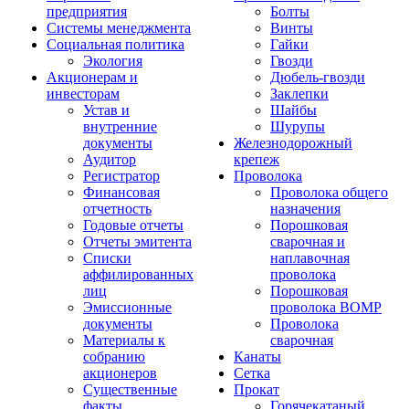
предприятия
Болты
Системы менеджмента
Винты
Социальная политика
Гайки
Экология
Гвозди
Акционерам и
Дюбель-гвозди
инвесторам
Заклепки
Устав и
Шайбы
внутренние
Шурупы
документы
Железнодорожный
Аудитор
крепеж
Регистратор
Проволока
Финансовая
Проволока общего
отчетность
назначения
Годовые отчеты
Порошковая
Отчеты эмитента
сварочная и
Списки
наплавочная
аффилированных
проволока
лиц
Порошковая
Эмиссионные
проволока ВОМР
документы
Проволока
Материалы к
сварочная
собранию
Канаты
акционеров
Сетка
Существенные
Прокат
факты
Горячекатаный