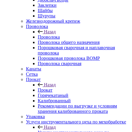
Заклепки
Шайбы
Шурупы
Железнодорожный крепеж
Проволока
Назад
Проволока
Проволока общего назначения
Порошковая сварочная и наплавочная
проволока
Порошковая проволока ВОМР
Проволока сварочная
Канаты
Сетка
Прокат
Назад
Прокат
Горячекатаный
Калиброванный
Рекомендации по выгрузке и условиям
хранения калиброванного проката
Упаковка
Услуги инструментального цеха по мехобработке
Назад