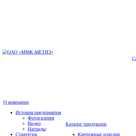
С
О компании
История предприятия
Фотогалерея
Видео
Каталог продукции
Награды
Стратегия
Крепежные изделия