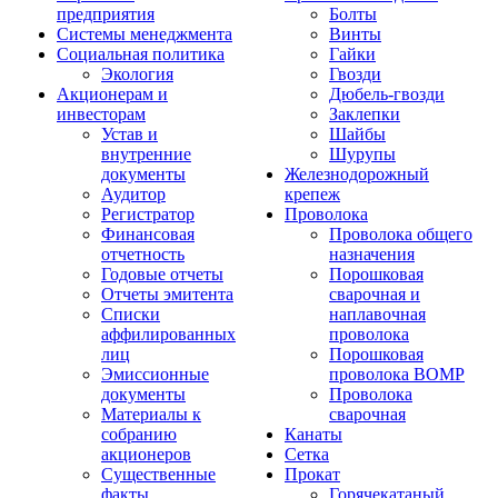
предприятия
Болты
Системы менеджмента
Винты
Социальная политика
Гайки
Экология
Гвозди
Акционерам и
Дюбель-гвозди
инвесторам
Заклепки
Устав и
Шайбы
внутренние
Шурупы
документы
Железнодорожный
Аудитор
крепеж
Регистратор
Проволока
Финансовая
Проволока общего
отчетность
назначения
Годовые отчеты
Порошковая
Отчеты эмитента
сварочная и
Списки
наплавочная
аффилированных
проволока
лиц
Порошковая
Эмиссионные
проволока ВОМР
документы
Проволока
Материалы к
сварочная
собранию
Канаты
акционеров
Сетка
Существенные
Прокат
факты
Горячекатаный