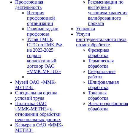
Профсоюзная
Рекомендации по
деятельность
выгрузке и
История
условиям хранения
профсоюзной
калиброванного
организации
проката
Главные задачи
Упаковка
профсоюза
Услуги
Устав ГМПР,
инструментального цеха
ОТС по ГМК РФ
по мехобработке
на 2023-2025
Фрезерная
годы и
обработка
коллективный
Термическая
договор ОАО
обработка
«ММК-МЕТИЗ»
Сверлильные
работы
Музей ОАО «ММК-
Шлифовальная
МЕТИЗ»
обработка
Специальная оценка
Токарная
условий труда
обработка
Политика ОАО
Электроэрозионная
«ММК-МЕТИЗ» в
обработка
отношении обработки
персональных данных
Карьера в ОАО «ММК-
МЕТИЗ»