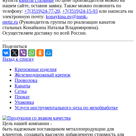
Купить
канаты стальные
по цене производителя можно на
нашем сайте, оставив заявку. Также можно позвонить по
телефону:
+7(3519)24-77-20
,
+7(3519)24-15-93
или написать на
электронную почту:
konaykina.nv@mmk-
metiz.ru
(Руководитель группы по реализации канатов
стальных Конайкина Наталья Владимировна).
Осуществляем доставку по всей России.
Поделиться
Назад к списку
Крепежные изделия
Железнодорожный крепеж
Проволока
Канаты
Сетка
Прокат
Упаковка
Услуги инструментального цеха по мехобработке
Цель нашей компании -
быть надежным поставщиком металлопродукции для
клиентов, создавать высокую добавленную стоимость для