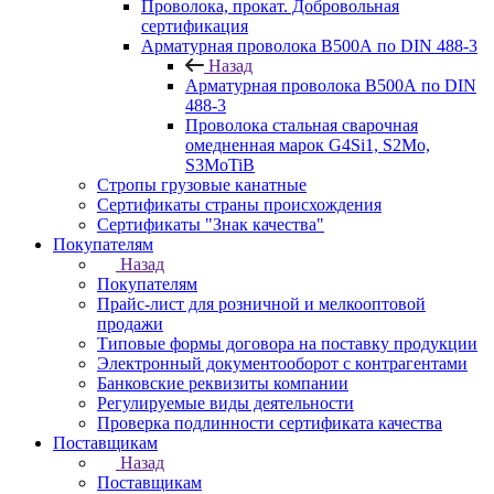
Проволока, прокат. Добровольная
сертификация
Арматурная проволока В500А по DIN 488-3
Назад
Арматурная проволока В500А по DIN
488-3
Проволока стальная сварочная
омедненная марок G4Si1, S2Mo,
S3MoTiB
Стропы грузовые канатные
Сертификаты страны происхождения
Сертификаты "Знак качества"
Покупателям
Назад
Покупателям
Прайс-лист для розничной и мелкооптовой
продажи
Типовые формы договора на поставку продукции
Электронный документооборот с контрагентами
Банковские реквизиты компании
Регулируемые виды деятельности
Проверка подлинности сертификата качества
Поставщикам
Назад
Поставщикам