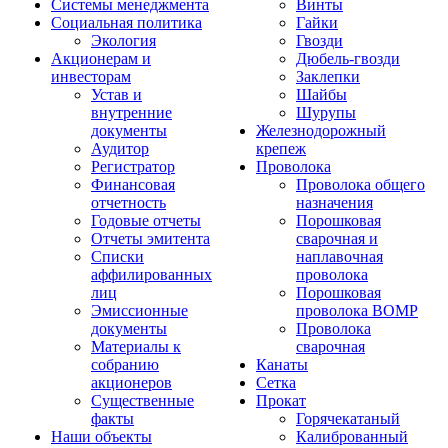
Системы менеджмента
Винты
Социальная политика
Гайки
Экология
Гвозди
Акционерам и
Дюбель-гвозди
инвесторам
Заклепки
Устав и
Шайбы
внутренние
Шурупы
документы
Железнодорожный
Аудитор
крепеж
Регистратор
Проволока
Финансовая
Проволока общего
отчетность
назначения
Годовые отчеты
Порошковая
Отчеты эмитента
сварочная и
Списки
наплавочная
аффилированных
проволока
лиц
Порошковая
Эмиссионные
проволока ВОМР
документы
Проволока
Материалы к
сварочная
собранию
Канаты
акционеров
Сетка
Существенные
Прокат
факты
Горячекатаный
Наши объекты
Калиброванный