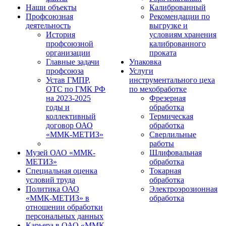
Наши объекты
Калиброванный
Профсоюзная
Рекомендации по
деятельность
выгрузке и
История
условиям хранения
профсоюзной
калиброванного
организации
проката
Главные задачи
Упаковка
профсоюза
Услуги
Устав ГМПР,
инструментального цеха
ОТС по ГМК РФ
по мехобработке
на 2023-2025
Фрезерная
годы и
обработка
коллективный
Термическая
договор ОАО
обработка
«ММК-МЕТИЗ»
Сверлильные
работы
Музей ОАО «ММК-
Шлифовальная
МЕТИЗ»
обработка
Специальная оценка
Токарная
условий труда
обработка
Политика ОАО
Электроэрозионная
«ММК-МЕТИЗ» в
обработка
отношении обработки
персональных данных
Карьера в ОАО «ММК-