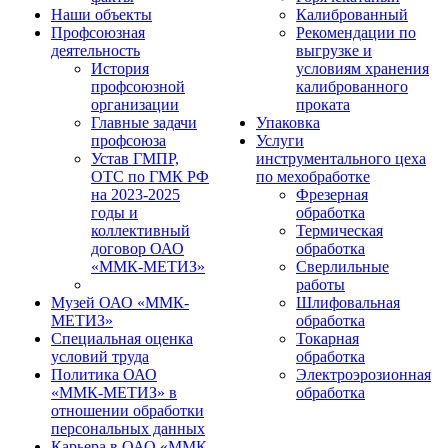
Наши объекты
Калиброванный
Профсоюзная
Рекомендации по
деятельность
выгрузке и
История
условиям хранения
профсоюзной
калиброванного
организации
проката
Главные задачи
Упаковка
профсоюза
Услуги
Устав ГМПР,
инструментального цеха
ОТС по ГМК РФ
по мехобработке
на 2023-2025
Фрезерная
годы и
обработка
коллективный
Термическая
договор ОАО
обработка
«ММК-МЕТИЗ»
Сверлильные
работы
Музей ОАО «ММК-
Шлифовальная
МЕТИЗ»
обработка
Специальная оценка
Токарная
условий труда
обработка
Политика ОАО
Электроэрозионная
«ММК-МЕТИЗ» в
обработка
отношении обработки
персональных данных
Карьера в ОАО «ММК-