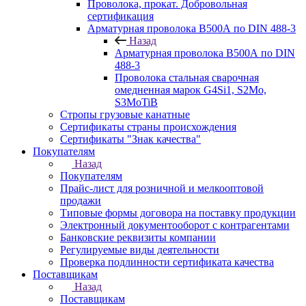
Проволока, прокат. Добровольная
сертификация
Арматурная проволока В500А по DIN 488-3
Назад
Арматурная проволока В500А по DIN
488-3
Проволока стальная сварочная
омедненная марок G4Si1, S2Mo,
S3MoTiB
Стропы грузовые канатные
Сертификаты страны происхождения
Сертификаты "Знак качества"
Покупателям
Назад
Покупателям
Прайс-лист для розничной и мелкооптовой
продажи
Типовые формы договора на поставку продукции
Электронный документооборот с контрагентами
Банковские реквизиты компании
Регулируемые виды деятельности
Проверка подлинности сертификата качества
Поставщикам
Назад
Поставщикам