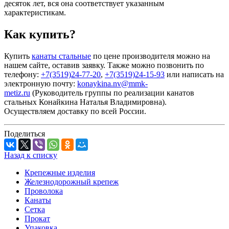
десяток лет, вся она соответствует указанным
характеристикам.
Как купить?
Купить
канаты стальные
по цене производителя можно на
нашем сайте, оставив заявку. Также можно позвонить по
телефону:
+7(3519)24-77-20
,
+7(3519)24-15-93
или написать на
электронную почту:
konaykina.nv@mmk-
metiz.ru
(Руководитель группы по реализации канатов
стальных Конайкина Наталья Владимировна).
Осуществляем доставку по всей России.
Поделиться
Назад к списку
Крепежные изделия
Железнодорожный крепеж
Проволока
Канаты
Сетка
Прокат
Упаковка