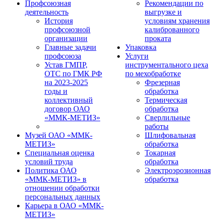
Профсоюзная
Рекомендации по
деятельность
выгрузке и
История
условиям хранения
профсоюзной
калиброванного
организации
проката
Главные задачи
Упаковка
профсоюза
Услуги
Устав ГМПР,
инструментального цеха
ОТС по ГМК РФ
по мехобработке
на 2023-2025
Фрезерная
годы и
обработка
коллективный
Термическая
договор ОАО
обработка
«ММК-МЕТИЗ»
Сверлильные
работы
Музей ОАО «ММК-
Шлифовальная
МЕТИЗ»
обработка
Специальная оценка
Токарная
условий труда
обработка
Политика ОАО
Электроэрозионная
«ММК-МЕТИЗ» в
обработка
отношении обработки
персональных данных
Карьера в ОАО «ММК-
МЕТИЗ»