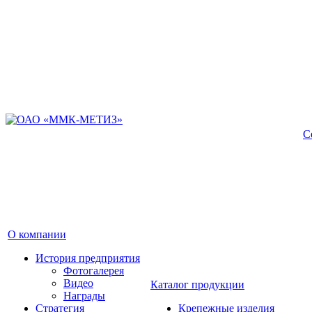
С
О компании
История предприятия
Фотогалерея
Видео
Каталог продукции
Награды
Стратегия
Крепежные изделия