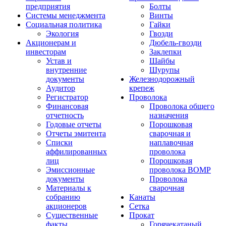
предприятия
Болты
Системы менеджмента
Винты
Социальная политика
Гайки
Экология
Гвозди
Акционерам и
Дюбель-гвозди
инвесторам
Заклепки
Устав и
Шайбы
внутренние
Шурупы
документы
Железнодорожный
Аудитор
крепеж
Регистратор
Проволока
Финансовая
Проволока общего
отчетность
назначения
Годовые отчеты
Порошковая
Отчеты эмитента
сварочная и
Списки
наплавочная
аффилированных
проволока
лиц
Порошковая
Эмиссионные
проволока ВОМР
документы
Проволока
Материалы к
сварочная
собранию
Канаты
акционеров
Сетка
Существенные
Прокат
факты
Горячекатаный