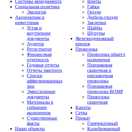
Системы менеджмента
Винты
Социальная политика
Гайки
Экология
Гвозди
Акционерам и
Дюбель-гвозди
инвесторам
Заклепки
Устав и
Шайбы
внутренние
Шурупы
документы
Железнодорожный
Аудитор
крепеж
Регистратор
Проволока
Финансовая
Проволока общего
отчетность
назначения
Годовые отчеты
Порошковая
Отчеты эмитента
сварочная и
Списки
наплавочная
аффилированных
проволока
лиц
Порошковая
Эмиссионные
проволока ВОМР
документы
Проволока
Материалы к
сварочная
собранию
Канаты
акционеров
Сетка
Существенные
Прокат
факты
Горячекатаный
Наши объекты
Калиброванный