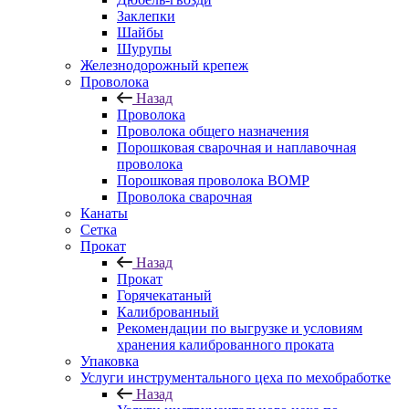
Заклепки
Шайбы
Шурупы
Железнодорожный крепеж
Проволока
Назад
Проволока
Проволока общего назначения
Порошковая сварочная и наплавочная
проволока
Порошковая проволока ВОМР
Проволока сварочная
Канаты
Сетка
Прокат
Назад
Прокат
Горячекатаный
Калиброванный
Рекомендации по выгрузке и условиям
хранения калиброванного проката
Упаковка
Услуги инструментального цеха по мехобработке
Назад