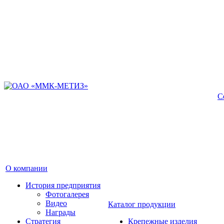
С
О компании
История предприятия
Фотогалерея
Видео
Каталог продукции
Награды
Стратегия
Крепежные изделия