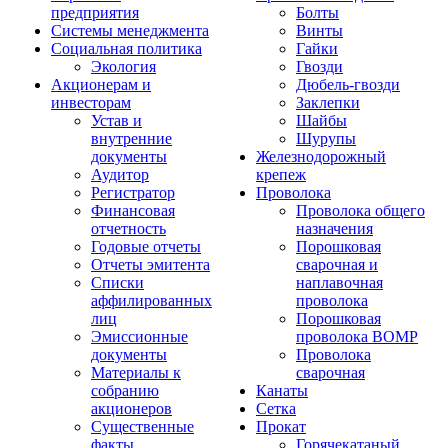
предприятия
Болты
Системы менеджмента
Винты
Социальная политика
Гайки
Экология
Гвозди
Акционерам и
Дюбель-гвозди
инвесторам
Заклепки
Устав и
Шайбы
внутренние
Шурупы
документы
Железнодорожный
Аудитор
крепеж
Регистратор
Проволока
Финансовая
Проволока общего
отчетность
назначения
Годовые отчеты
Порошковая
Отчеты эмитента
сварочная и
Списки
наплавочная
аффилированных
проволока
лиц
Порошковая
Эмиссионные
проволока ВОМР
документы
Проволока
Материалы к
сварочная
собранию
Канаты
акционеров
Сетка
Существенные
Прокат
факты
Горячекатаный