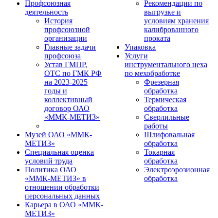
Профсоюзная
Рекомендации по
деятельность
выгрузке и
История
условиям хранения
профсоюзной
калиброванного
организации
проката
Главные задачи
Упаковка
профсоюза
Услуги
Устав ГМПР,
инструментального цеха
ОТС по ГМК РФ
по мехобработке
на 2023-2025
Фрезерная
годы и
обработка
коллективный
Термическая
договор ОАО
обработка
«ММК-МЕТИЗ»
Сверлильные
работы
Музей ОАО «ММК-
Шлифовальная
МЕТИЗ»
обработка
Специальная оценка
Токарная
условий труда
обработка
Политика ОАО
Электроэрозионная
«ММК-МЕТИЗ» в
обработка
отношении обработки
персональных данных
Карьера в ОАО «ММК-
МЕТИЗ»