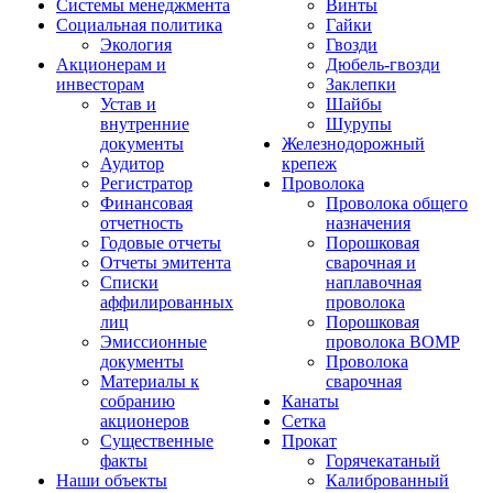
Системы менеджмента
Винты
Социальная политика
Гайки
Экология
Гвозди
Акционерам и
Дюбель-гвозди
инвесторам
Заклепки
Устав и
Шайбы
внутренние
Шурупы
документы
Железнодорожный
Аудитор
крепеж
Регистратор
Проволока
Финансовая
Проволока общего
отчетность
назначения
Годовые отчеты
Порошковая
Отчеты эмитента
сварочная и
Списки
наплавочная
аффилированных
проволока
лиц
Порошковая
Эмиссионные
проволока ВОМР
документы
Проволока
Материалы к
сварочная
собранию
Канаты
акционеров
Сетка
Существенные
Прокат
факты
Горячекатаный
Наши объекты
Калиброванный