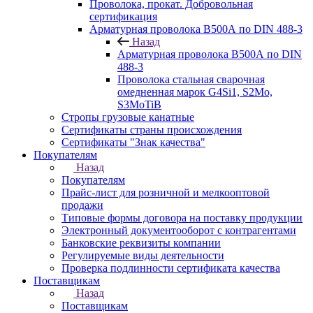
Проволока, прокат. Добровольная
сертификация
Арматурная проволока В500А по DIN 488-3
Назад
Арматурная проволока В500А по DIN
488-3
Проволока стальная сварочная
омедненная марок G4Si1, S2Mo,
S3MoTiB
Стропы грузовые канатные
Сертификаты страны происхождения
Сертификаты "Знак качества"
Покупателям
Назад
Покупателям
Прайс-лист для розничной и мелкооптовой
продажи
Типовые формы договора на поставку продукции
Электронный документооборот с контрагентами
Банковские реквизиты компании
Регулируемые виды деятельности
Проверка подлинности сертификата качества
Поставщикам
Назад
Поставщикам