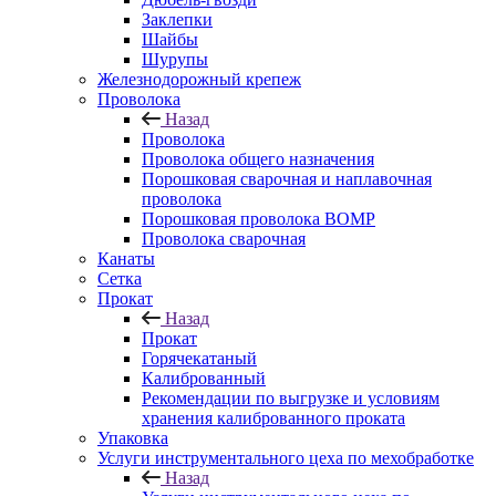
Заклепки
Шайбы
Шурупы
Железнодорожный крепеж
Проволока
Назад
Проволока
Проволока общего назначения
Порошковая сварочная и наплавочная
проволока
Порошковая проволока ВОМР
Проволока сварочная
Канаты
Сетка
Прокат
Назад
Прокат
Горячекатаный
Калиброванный
Рекомендации по выгрузке и условиям
хранения калиброванного проката
Упаковка
Услуги инструментального цеха по мехобработке
Назад