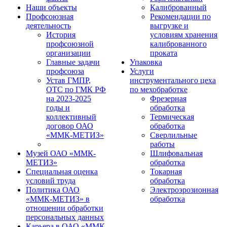
Наши объекты
Калиброванный
Профсоюзная
Рекомендации по
деятельность
выгрузке и
История
условиям хранения
профсоюзной
калиброванного
организации
проката
Главные задачи
Упаковка
профсоюза
Услуги
Устав ГМПР,
инструментального цеха
ОТС по ГМК РФ
по мехобработке
на 2023-2025
Фрезерная
годы и
обработка
коллективный
Термическая
договор ОАО
обработка
«ММК-МЕТИЗ»
Сверлильные
работы
Музей ОАО «ММК-
Шлифовальная
МЕТИЗ»
обработка
Специальная оценка
Токарная
условий труда
обработка
Политика ОАО
Электроэрозионная
«ММК-МЕТИЗ» в
обработка
отношении обработки
персональных данных
Карьера в ОАО «ММК-