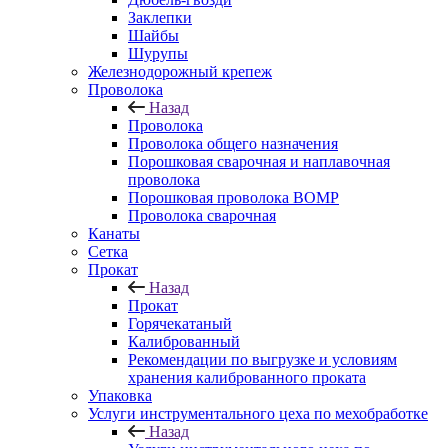
Заклепки
Шайбы
Шурупы
Железнодорожный крепеж
Проволока
Назад
Проволока
Проволока общего назначения
Порошковая сварочная и наплавочная
проволока
Порошковая проволока ВОМР
Проволока сварочная
Канаты
Сетка
Прокат
Назад
Прокат
Горячекатаный
Калиброванный
Рекомендации по выгрузке и условиям
хранения калиброванного проката
Упаковка
Услуги инструментального цеха по мехобработке
Назад