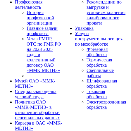
Профсоюзная
Рекомендации по
деятельность
выгрузке и
История
условиям хранения
профсоюзной
калиброванного
организации
проката
Главные задачи
Упаковка
профсоюза
Услуги
Устав ГМПР,
инструментального цеха
ОТС по ГМК РФ
по мехобработке
на 2023-2025
Фрезерная
годы и
обработка
коллективный
Термическая
договор ОАО
обработка
«ММК-МЕТИЗ»
Сверлильные
работы
Музей ОАО «ММК-
Шлифовальная
МЕТИЗ»
обработка
Специальная оценка
Токарная
условий труда
обработка
Политика ОАО
Электроэрозионная
«ММК-МЕТИЗ» в
обработка
отношении обработки
персональных данных
Карьера в ОАО «ММК-
МЕТИЗ»