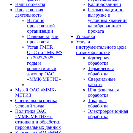
Наши объекты
Калиброванный
Профсоюзная
Рекомендации по
деятельность
выгрузке и
История
условиям хранения
профсоюзной
калиброванного
организации
проката
Главные задачи
Упаковка
профсоюза
Услуги
Устав ГМПР,
инструментального цеха
ОТС по ГМК РФ
по мехобработке
на 2023-2025
Фрезерная
годы и
обработка
коллективный
Термическая
договор ОАО
обработка
«ММК-МЕТИЗ»
Сверлильные
работы
Музей ОАО «ММК-
Шлифовальная
МЕТИЗ»
обработка
Специальная оценка
Токарная
условий труда
обработка
Политика ОАО
Электроэрозионная
«ММК-МЕТИЗ» в
обработка
отношении обработки
персональных данных
Карьера в ОАО «ММК-