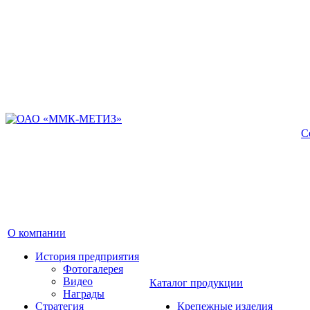
С
О компании
История предприятия
Фотогалерея
Видео
Каталог продукции
Награды
Стратегия
Крепежные изделия