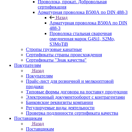
Проволока, прокат. Добровольная
сертификация
Арматурная проволока В500А по DIN 488-3
Назад
Арматурная проволока В500А по DIN
488-3
Проволока стальная сварочная
омедненная марок G4Si1, S2Mo,
S3MoTiB
Стропы грузовые канатные
Сертификаты страны происхождения
Сертификаты "Знак качества"
Покупателям
Назад
Покупателям
Прайс-лист для розничной и мелкооптовой
продажи
Типовые формы договора на поставку продукции
Электронный документооборот с контрагентами
Банковские реквизиты компании
Регулируемые виды деятельности
Проверка подлинности сертификата качества
Поставщикам
Назад
Поставщикам