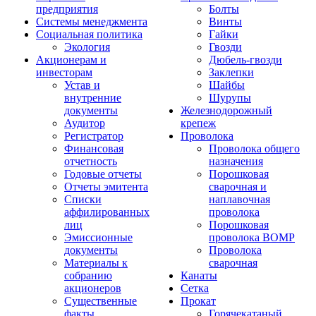
предприятия
Болты
Системы менеджмента
Винты
Социальная политика
Гайки
Экология
Гвозди
Акционерам и
Дюбель-гвозди
инвесторам
Заклепки
Устав и
Шайбы
внутренние
Шурупы
документы
Железнодорожный
Аудитор
крепеж
Регистратор
Проволока
Финансовая
Проволока общего
отчетность
назначения
Годовые отчеты
Порошковая
Отчеты эмитента
сварочная и
Списки
наплавочная
аффилированных
проволока
лиц
Порошковая
Эмиссионные
проволока ВОМР
документы
Проволока
Материалы к
сварочная
собранию
Канаты
акционеров
Сетка
Существенные
Прокат
факты
Горячекатаный