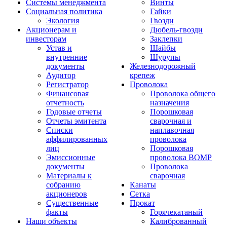
Системы менеджмента
Винты
Социальная политика
Гайки
Экология
Гвозди
Акционерам и
Дюбель-гвозди
инвесторам
Заклепки
Устав и
Шайбы
внутренние
Шурупы
документы
Железнодорожный
Аудитор
крепеж
Регистратор
Проволока
Финансовая
Проволока общего
отчетность
назначения
Годовые отчеты
Порошковая
Отчеты эмитента
сварочная и
Списки
наплавочная
аффилированных
проволока
лиц
Порошковая
Эмиссионные
проволока ВОМР
документы
Проволока
Материалы к
сварочная
собранию
Канаты
акционеров
Сетка
Существенные
Прокат
факты
Горячекатаный
Наши объекты
Калиброванный