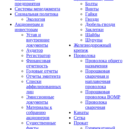
предприятия
Болты
Системы менеджмента
Винты
Социальная политика
Гайки
Экология
Гвозди
Акционерам и
Дюбель-гвозди
инвесторам
Заклепки
Устав и
Шайбы
внутренние
Шурупы
документы
Железнодорожный
Аудитор
крепеж
Регистратор
Проволока
Финансовая
Проволока общего
отчетность
назначения
Годовые отчеты
Порошковая
Отчеты эмитента
сварочная и
Списки
наплавочная
аффилированных
проволока
лиц
Порошковая
Эмиссионные
проволока ВОМР
документы
Проволока
Материалы к
сварочная
собранию
Канаты
акционеров
Сетка
Существенные
Прокат
факты
Горячекатаный