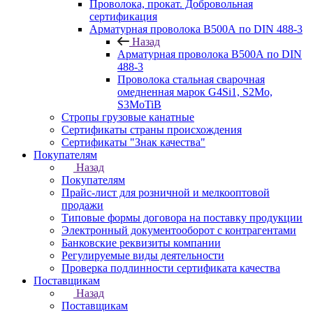
Проволока, прокат. Добровольная
сертификация
Арматурная проволока В500А по DIN 488-3
Назад
Арматурная проволока В500А по DIN
488-3
Проволока стальная сварочная
омедненная марок G4Si1, S2Mo,
S3MoTiB
Стропы грузовые канатные
Сертификаты страны происхождения
Сертификаты "Знак качества"
Покупателям
Назад
Покупателям
Прайс-лист для розничной и мелкооптовой
продажи
Типовые формы договора на поставку продукции
Электронный документооборот с контрагентами
Банковские реквизиты компании
Регулируемые виды деятельности
Проверка подлинности сертификата качества
Поставщикам
Назад
Поставщикам