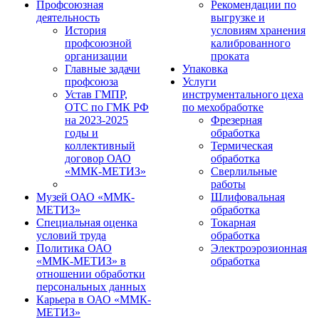
Профсоюзная
Рекомендации по
деятельность
выгрузке и
История
условиям хранения
профсоюзной
калиброванного
организации
проката
Главные задачи
Упаковка
профсоюза
Услуги
Устав ГМПР,
инструментального цеха
ОТС по ГМК РФ
по мехобработке
на 2023-2025
Фрезерная
годы и
обработка
коллективный
Термическая
договор ОАО
обработка
«ММК-МЕТИЗ»
Сверлильные
работы
Музей ОАО «ММК-
Шлифовальная
МЕТИЗ»
обработка
Специальная оценка
Токарная
условий труда
обработка
Политика ОАО
Электроэрозионная
«ММК-МЕТИЗ» в
обработка
отношении обработки
персональных данных
Карьера в ОАО «ММК-
МЕТИЗ»