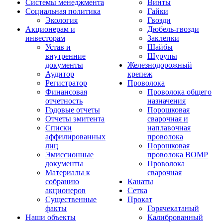
Системы менеджмента
Винты
Социальная политика
Гайки
Экология
Гвозди
Акционерам и
Дюбель-гвозди
инвесторам
Заклепки
Устав и
Шайбы
внутренние
Шурупы
документы
Железнодорожный
Аудитор
крепеж
Регистратор
Проволока
Финансовая
Проволока общего
отчетность
назначения
Годовые отчеты
Порошковая
Отчеты эмитента
сварочная и
Списки
наплавочная
аффилированных
проволока
лиц
Порошковая
Эмиссионные
проволока ВОМР
документы
Проволока
Материалы к
сварочная
собранию
Канаты
акционеров
Сетка
Существенные
Прокат
факты
Горячекатаный
Наши объекты
Калиброванный