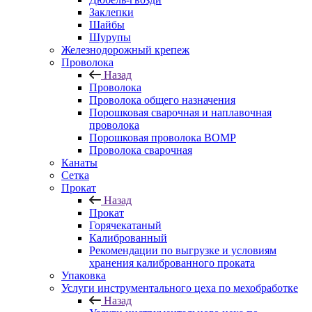
Заклепки
Шайбы
Шурупы
Железнодорожный крепеж
Проволока
Назад
Проволока
Проволока общего назначения
Порошковая сварочная и наплавочная
проволока
Порошковая проволока ВОМР
Проволока сварочная
Канаты
Сетка
Прокат
Назад
Прокат
Горячекатаный
Калиброванный
Рекомендации по выгрузке и условиям
хранения калиброванного проката
Упаковка
Услуги инструментального цеха по мехобработке
Назад