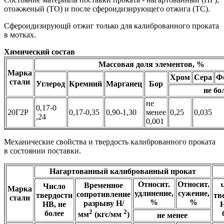
отожженый (ТО) и после сфероидизирующего отжига (ТС).
Сфероидизирующй отжиг только для калиброванного проката
в мотках.
Химический состав
Массовая доля элементов, %
Марка
Хром
Сера
Ф
стали
Углерод
Кремний
Марганец
Бор
не бо
не
0,17-0
20Г2Р
0,17-0,35
0,90-1,30
менее
0,25
0,035
,24
0,001
Механические свойства и твердость калиброванного проката
в состоянии поставки.
Нагартованный калиброванный прокат
Относит.
Относит.
Временное
Число
Марка
удлинение,
сужение,
сопротивление
твердости
тв
стали
%
%
разрыву Н/
НВ, не
Н
2
2
более
мм
(кгс/мм
)
не менее