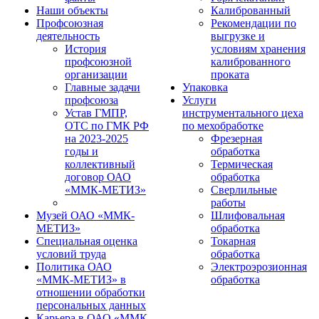
Наши объекты
Калиброванный
Профсоюзная
Рекомендации по
деятельность
выгрузке и
История
условиям хранения
профсоюзной
калиброванного
организации
проката
Главные задачи
Упаковка
профсоюза
Услуги
Устав ГМПР,
инструментального цеха
ОТС по ГМК РФ
по мехобработке
на 2023-2025
Фрезерная
годы и
обработка
коллективный
Термическая
договор ОАО
обработка
«ММК-МЕТИЗ»
Сверлильные
работы
Музей ОАО «ММК-
Шлифовальная
МЕТИЗ»
обработка
Специальная оценка
Токарная
условий труда
обработка
Политика ОАО
Электроэрозионная
«ММК-МЕТИЗ» в
обработка
отношении обработки
персональных данных
Карьера в ОАО «ММК-