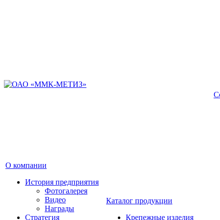
С
О компании
История предприятия
Фотогалерея
Видео
Каталог продукции
Награды
Стратегия
Крепежные изделия