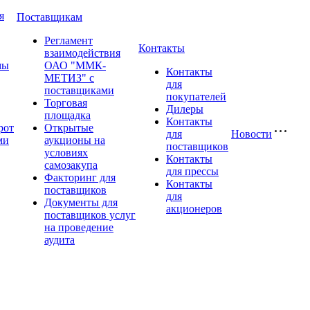
я
Поставщикам
Регламент
Контакты
взаимодействия
мы
ОАО "ММК-
Контакты
МЕТИЗ" с
для
поставщиками
покупателей
Торговая
Дилеры
площадка
Контакты
рот
Открытые
для
Новости
ми
аукционы на
поставщиков
условиях
Контакты
самозакупа
для прессы
Факторинг для
Контакты
поставщиков
для
Документы для
акционеров
поставщиков услуг
на проведение
аудита