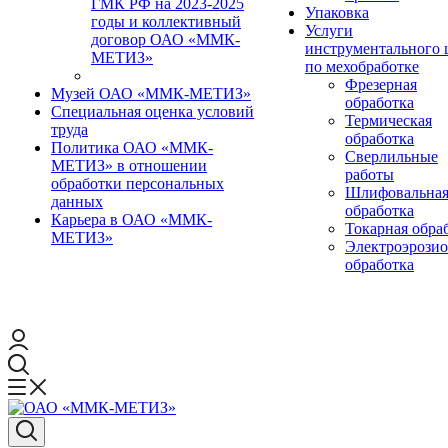
ГМК РФ на 2023-2025
Упаковка
годы и коллективный
Услуги
договор ОАО «ММК-
инструментального 
МЕТИЗ»
по мехобработке
Фрезерная
Музей ОАО «ММК-МЕТИЗ»
обработка
Специальная оценка условий
Термическая
труда
обработка
Политика ОАО «ММК-
Сверлильные
МЕТИЗ» в отношении
работы
обработки персональных
Шлифовальна
данных
обработка
Карьера в ОАО «ММК-
Токарная обра
МЕТИЗ»
Электроэрози
обработка