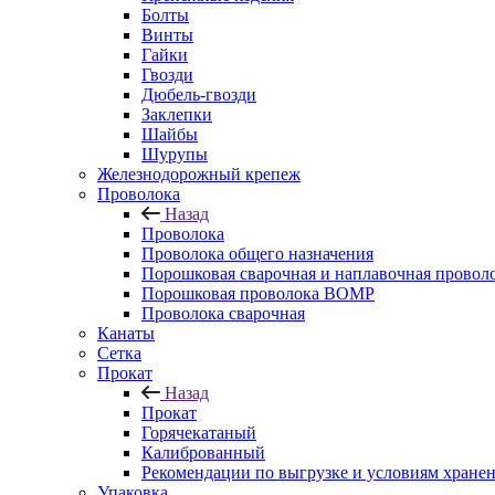
Болты
Винты
Гайки
Гвозди
Дюбель-гвозди
Заклепки
Шайбы
Шурупы
Железнодорожный крепеж
Проволока
Назад
Проволока
Проволока общего назначения
Порошковая сварочная и наплавочная провол
Порошковая проволока ВОМР
Проволока сварочная
Канаты
Сетка
Прокат
Назад
Прокат
Горячекатаный
Калиброванный
Рекомендации по выгрузке и условиям хране
Упаковка