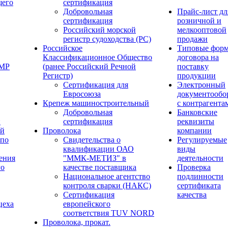
щего
сертификация
Добровольная
Прайс-лист дл
сертификация
розничной и
Российский морской
мелкооптовой
регистр судоходства (РС)
продажи
Российское
Типовые фор
Классификационное Общество
договора на
ОМР
(ранее Российский Речной
поставку
Регистр)
продукции
Сертификация для
Электронный
Евросоюза
документообо
Крепеж машиностроительный
с контрагента
Добровольная
Банковские
й
сертификация
реквизиты
ый
Проволока
компании
 по
Свидетельства о
Регулируемые
квалификации ОАО
виды
ения
"ММК-МЕТИЗ" в
деятельности
го
качестве поставщика
Проверка
Национальное агентство
подлинности
контроля сварки (НАКС)
сертификата
Сертификация
качества
цеха
европейского
соответствия TUV NORD
Проволока, прокат.