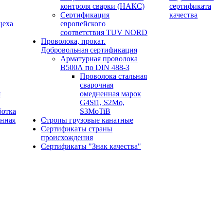
контроля сварки (НАКС)
сертификата
Сертификация
качества
цеха
европейского
соответствия TUV NORD
Проволока, прокат.
Добровольная сертификация
Арматурная проволока
В500А по DIN 488-3
Проволока стальная
сварочная
я
омедненная марок
G4Si1, S2Mo,
ботка
S3MoTiB
онная
Стропы грузовые канатные
Сертификаты страны
происхождения
Сертификаты "Знак качества"