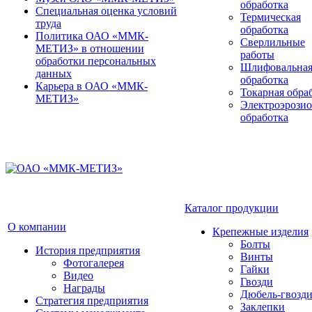
обработка
Специальная оценка условий
Термическая
труда
обработка
Политика ОАО «ММК-
Сверлильные
МЕТИЗ» в отношении
работы
обработки персональных
Шлифовальна
данных
обработка
Карьера в ОАО «ММК-
Токарная обра
МЕТИЗ»
Электроэрози
обработка
Каталог продукции
О компании
Крепежные изделия
Болты
История предприятия
Винты
Фотогалерея
Гайки
Видео
Гвозди
Награды
Дюбель-гвозд
Стратегия предприятия
Заклепки