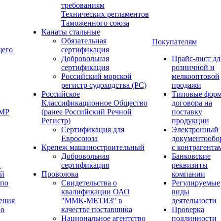
требованиям
Технических регламентов
Таможенного союза
Канаты стальные
Обязательная
Покупателям
щего
сертификация
Добровольная
Прайс-лист дл
сертификация
розничной и
Российский морской
мелкооптовой
регистр судоходства (РС)
продажи
Российское
Типовые фор
Классификационное Общество
договора на
ОМР
(ранее Российский Речной
поставку
Регистр)
продукции
Сертификация для
Электронный
Евросоюза
документообо
Крепеж машиностроительный
с контрагента
Добровольная
Банковские
й
сертификация
реквизиты
ый
Проволока
компании
 по
Свидетельства о
Регулируемые
квалификации ОАО
виды
ения
"ММК-МЕТИЗ" в
деятельности
го
качестве поставщика
Проверка
Национальное агентство
подлинности