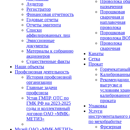
Проволока об
Аудитор
назначения
Регистратор
Порошковая
Финансовая отчетность
сварочная и
Годовые отчеты
наплавочная
Отчеты эмитента
проволока
Списки
Порошковая
аффилированных лиц
проволока В
Эмиссионные
Проволока
документы
сварочная
Материалы к собранию
Канаты
акционеров
Сетка
Существенные факты
Прокат
Наши объекты
Горячекатаны
Профсоюзная деятельность
Калиброванн
История профсоюзной
Рекомендации
организации
выгрузке и
Главные задачи
условиям хран
профсоюза
калиброванно
Устав ГМПР, ОТС по
проката
ГМК РФ на 2023-2025
Упаковка
годы и коллективный
Услуги
договор ОАО «ММК-
инструментального 
МЕТИЗ»
по мехобработке
Фрезерная
Музей ОАО «ММК-МЕТИЗ»