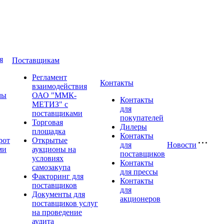
я
Поставщикам
Регламент
Контакты
взаимодействия
мы
ОАО "ММК-
Контакты
МЕТИЗ" с
для
поставщиками
покупателей
Торговая
Дилеры
площадка
Контакты
рот
Открытые
для
Новости
ми
аукционы на
поставщиков
условиях
Контакты
самозакупа
для прессы
Факторинг для
Контакты
поставщиков
для
Документы для
акционеров
поставщиков услуг
на проведение
аудита