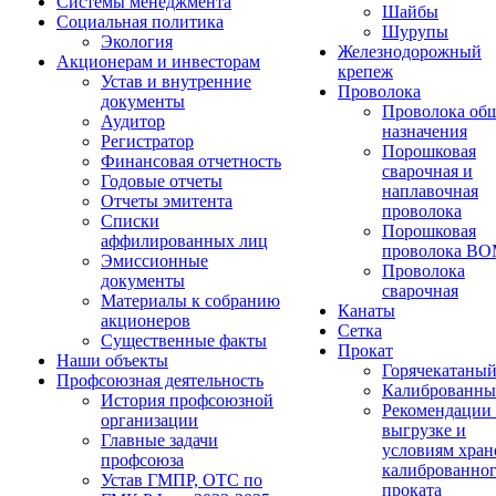
Системы менеджмента
Шайбы
Социальная политика
Шурупы
Экология
Железнодорожный
Акционерам и инвесторам
крепеж
Устав и внутренние
Проволока
документы
Проволока об
Аудитор
назначения
Регистратор
Порошковая
Финансовая отчетность
сварочная и
Годовые отчеты
наплавочная
Отчеты эмитента
проволока
Списки
Порошковая
аффилированных лиц
проволока В
Эмиссионные
Проволока
документы
сварочная
Материалы к собранию
Канаты
акционеров
Сетка
Существенные факты
Прокат
Наши объекты
Горячекатаны
Профсоюзная деятельность
Калиброванн
История профсоюзной
Рекомендации
организации
выгрузке и
Главные задачи
условиям хран
профсоюза
калиброванно
Устав ГМПР, ОТС по
проката