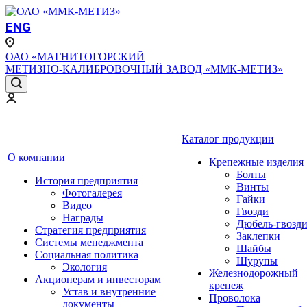
ENG
ОАО «МАГНИТОГОРСКИЙ
МЕТИЗНО-КАЛИБРОВОЧНЫЙ ЗАВОД «ММК-МЕТИЗ»
Каталог продукции
О компании
Крепежные изделия
Болты
История предприятия
Винты
Фотогалерея
Гайки
Видео
Гвозди
Награды
Дюбель-гвозд
Стратегия предприятия
Заклепки
Системы менеджмента
Шайбы
Социальная политика
Шурупы
Экология
Железнодорожный
Акционерам и инвесторам
крепеж
Устав и внутренние
Проволока
документы