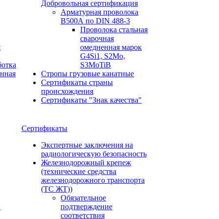
Добровольная сертификация
Арматурная проволока
В500А по DIN 488-3
Проволока стальная
сварочная
я
омедненная марок
G4Si1, S2Mo,
ботка
S3MoTiB
онная
Стропы грузовые канатные
Сертификаты страны
происхождения
Сертификаты "Знак качества"
Сертификаты
Экспертные заключения на
радиологическую безопасность
Железнодорожный крепеж
(технические средства
железнодорожного транспорта
(ТС ЖТ))
Обязательное
и
подтверждение
соответствия