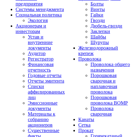
предприятия
Болты
Системы менеджмента
Винты
Социальная политика
Гайки
Экология
Гвозди
Акционерам и
Дюбель-гвозди
инвесторам
Заклепки
Устав и
Шайбы
внутренние
Шурупы
документы
Железнодорожный
Аудитор
крепеж
Регистратор
Проволока
Финансовая
Проволока общего
отчетность
назначения
Годовые отчеты
Порошковая
Отчеты эмитента
сварочная и
Списки
наплавочная
аффилированных
проволока
лиц
Порошковая
Эмиссионные
проволока ВОМР
документы
Проволока
Материалы к
сварочная
собранию
Канаты
акционеров
Сетка
Существенные
Прокат
факты
Горячекатаный