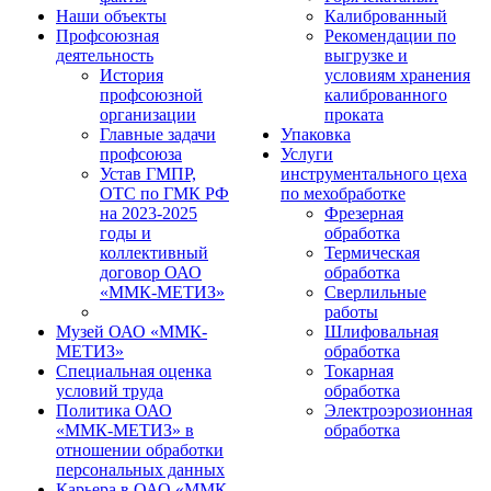
Наши объекты
Калиброванный
Профсоюзная
Рекомендации по
деятельность
выгрузке и
История
условиям хранения
профсоюзной
калиброванного
организации
проката
Главные задачи
Упаковка
профсоюза
Услуги
Устав ГМПР,
инструментального цеха
ОТС по ГМК РФ
по мехобработке
на 2023-2025
Фрезерная
годы и
обработка
коллективный
Термическая
договор ОАО
обработка
«ММК-МЕТИЗ»
Сверлильные
работы
Музей ОАО «ММК-
Шлифовальная
МЕТИЗ»
обработка
Специальная оценка
Токарная
условий труда
обработка
Политика ОАО
Электроэрозионная
«ММК-МЕТИЗ» в
обработка
отношении обработки
персональных данных
Карьера в ОАО «ММК-