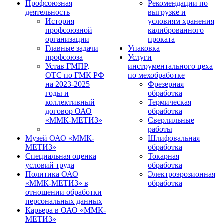
Профсоюзная
Рекомендации по
деятельность
выгрузке и
История
условиям хранения
профсоюзной
калиброванного
организации
проката
Главные задачи
Упаковка
профсоюза
Услуги
Устав ГМПР,
инструментального цеха
ОТС по ГМК РФ
по мехобработке
на 2023-2025
Фрезерная
годы и
обработка
коллективный
Термическая
договор ОАО
обработка
«ММК-МЕТИЗ»
Сверлильные
работы
Музей ОАО «ММК-
Шлифовальная
МЕТИЗ»
обработка
Специальная оценка
Токарная
условий труда
обработка
Политика ОАО
Электроэрозионная
«ММК-МЕТИЗ» в
обработка
отношении обработки
персональных данных
Карьера в ОАО «ММК-
МЕТИЗ»