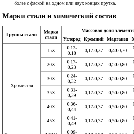
более с фаской на одном или двух концах прутка.
Марки стали и химический состав
Массовая доля элемент
Марка
Группы стали
стали
Углерод
Кремний
Марганец
0,12-
15Х
0,17-0,37
0,40-0,70
0,18
0,17-
20Х
0,17-0,37
0,50-0,80
0,23
0,24-
30Х
0,17-0,37
0,50-0,80
0,32
Хромистая
0,31-
35Х
0,17-0,37
0,50-0,80
0,39
0,36-
40Х
0,17-0,37
0,50-0,80
0,44
0,41-
45Х
0,17-0,37
0,50-0,80
0,49
0,09-