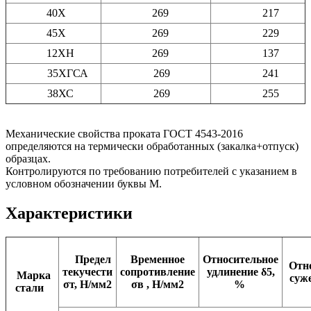
40Х
269
217
45Х
269
229
12ХН
269
137
35ХГСА
269
241
38ХС
269
255
Механические свойства проката ГОСТ 4543-2016
определяются на термически обработанных (закалка+отпуск)
образцах.
Контролируются по требованию потребителей с указанием в
условном обозначении буквы М.
Характеристики
Предел
Временное
Относительное
Отно
текучести
сопротивление
удлинение δ5,
Марка
суж
σт, Н/мм2
σв , Н/мм2
%
стали