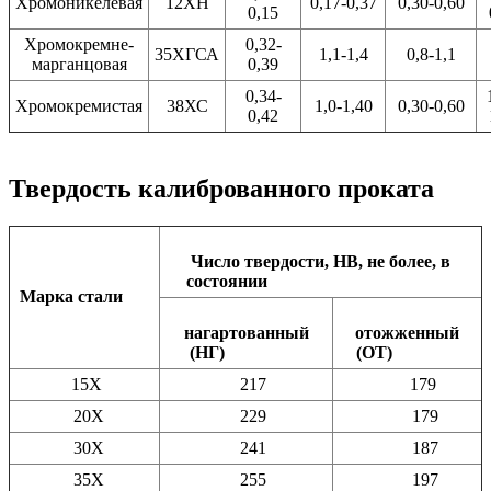
Хромоникелевая
12ХН
0,17-0,37
0,30-0,60
0,15
Хромокремне-
0,32-
35ХГСА
1,1-1,4
0,8-1,1
марганцовая
0,39
0,34-
Хромокремистая
38ХС
1,0-1,40
0,30-0,60
0,42
Твердость калиброванного проката
Число твердости, НВ, не более, в
состоянии
Марка стали
нагартованный
отожженный
(НГ)
(ОТ)
15Х
217
179
20Х
229
179
30Х
241
187
35Х
255
197