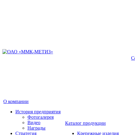
С
О компании
История предприятия
Фотогалерея
Видео
Каталог продукции
Награды
Стратегия
Крепежные изделия