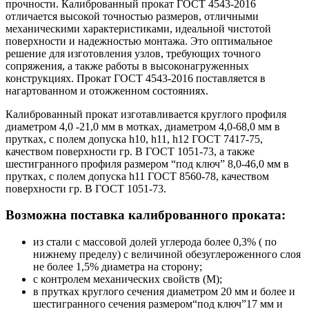
прочности. Калиброванный прокат ГОСТ 4543-2016
отличается высокой точностью размеров, отличными
механическими характеристиками, идеальной чистотой
поверхности и надежностью монтажа. Это оптимальное
решение для изготовления узлов, требующих точного
сопряжения, а также работы в высоконагруженных
конструкциях. Прокат ГОСТ 4543-2016 поставляется в
нагартованном и отожженном состояниях.
Калиброванный прокат изготавливается круглого профиля
диаметром 4,0 -21,0 мм в мотках, диаметром 4,0-68,0 мм в
прутках, с полем допуска h10, h11, h12 ГОСТ 7417-75,
качеством поверхности гр. В ГОСТ 1051-73, а также
шестигранного профиля размером “под ключ” 8,0-46,0 мм в
прутках, с полем допуска h11 ГОСТ 8560-78, качеством
поверхности гр. В ГОСТ 1051-73.
Возможна поставка калиброванного проката:
из стали с массовой долей углерода более 0,3% ( по
нижнему пределу) с величиной обезуглероженного слоя
не более 1,5% диаметра на сторону;
с контролем механических свойств (М);
в прутках круглого сечения диаметром 20 мм и более и
шестигранного сечения размером“под ключ”17 мм и