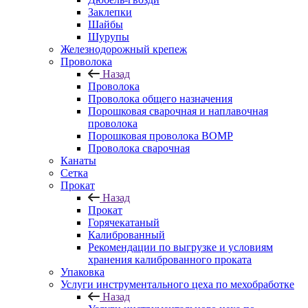
Заклепки
Шайбы
Шурупы
Железнодорожный крепеж
Проволока
Назад
Проволока
Проволока общего назначения
Порошковая сварочная и наплавочная
проволока
Порошковая проволока ВОМР
Проволока сварочная
Канаты
Сетка
Прокат
Назад
Прокат
Горячекатаный
Калиброванный
Рекомендации по выгрузке и условиям
хранения калиброванного проката
Упаковка
Услуги инструментального цеха по мехобработке
Назад