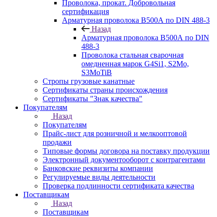
Проволока, прокат. Добровольная
сертификация
Арматурная проволока В500А по DIN 488-3
Назад
Арматурная проволока В500А по DIN
488-3
Проволока стальная сварочная
омедненная марок G4Si1, S2Mo,
S3MoTiB
Стропы грузовые канатные
Сертификаты страны происхождения
Сертификаты "Знак качества"
Покупателям
Назад
Покупателям
Прайс-лист для розничной и мелкооптовой
продажи
Типовые формы договора на поставку продукции
Электронный документооборот с контрагентами
Банковские реквизиты компании
Регулируемые виды деятельности
Проверка подлинности сертификата качества
Поставщикам
Назад
Поставщикам