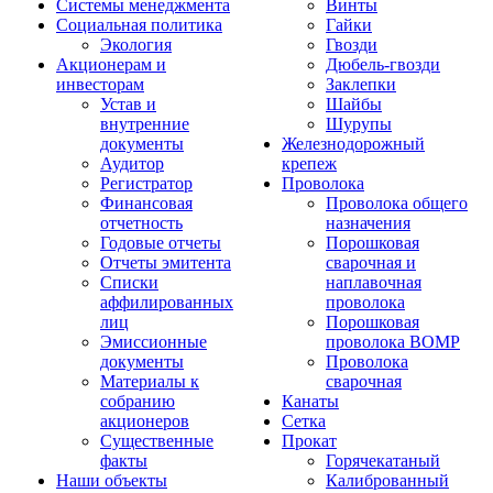
Системы менеджмента
Винты
Социальная политика
Гайки
Экология
Гвозди
Акционерам и
Дюбель-гвозди
инвесторам
Заклепки
Устав и
Шайбы
внутренние
Шурупы
документы
Железнодорожный
Аудитор
крепеж
Регистратор
Проволока
Финансовая
Проволока общего
отчетность
назначения
Годовые отчеты
Порошковая
Отчеты эмитента
сварочная и
Списки
наплавочная
аффилированных
проволока
лиц
Порошковая
Эмиссионные
проволока ВОМР
документы
Проволока
Материалы к
сварочная
собранию
Канаты
акционеров
Сетка
Существенные
Прокат
факты
Горячекатаный
Наши объекты
Калиброванный