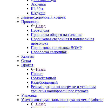
Заклепки
Шайбы
Шурупы
Железнодорожный крепеж
Проволока
Назад
Проволока
Проволока общего назначения
Порошковая сварочная и наплавочная
проволока
Порошковая проволока ВОМР
Проволока сварочная
Канаты
Сетка
Прокат
Назад
Прокат
Горячекатаный
Калиброванный
Рекомендации по выгрузке и условиям
хранения калиброванного проката
Упаковка
Услуги инструментального цеха по мехобработке
Назад