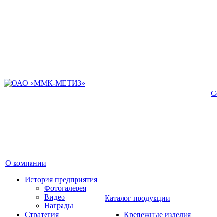
С
О компании
История предприятия
Фотогалерея
Видео
Каталог продукции
Награды
Стратегия
Крепежные изделия