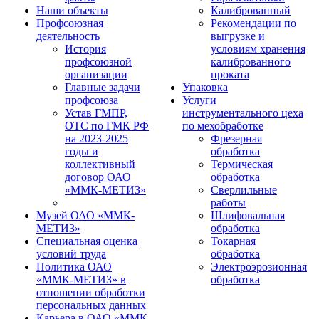
Наши объекты
Калиброванный
Профсоюзная
Рекомендации по
деятельность
выгрузке и
История
условиям хранения
профсоюзной
калиброванного
организации
проката
Главные задачи
Упаковка
профсоюза
Услуги
Устав ГМПР,
инструментального цеха
ОТС по ГМК РФ
по мехобработке
на 2023-2025
Фрезерная
годы и
обработка
коллективный
Термическая
договор ОАО
обработка
«ММК-МЕТИЗ»
Сверлильные
работы
Музей ОАО «ММК-
Шлифовальная
МЕТИЗ»
обработка
Специальная оценка
Токарная
условий труда
обработка
Политика ОАО
Электроэрозионная
«ММК-МЕТИЗ» в
обработка
отношении обработки
персональных данных
Карьера в ОАО «ММК-