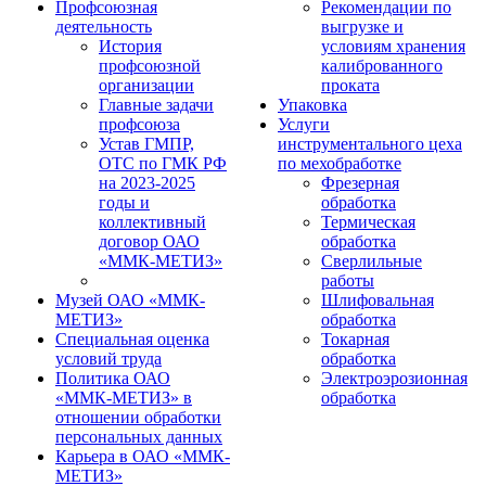
Профсоюзная
Рекомендации по
деятельность
выгрузке и
История
условиям хранения
профсоюзной
калиброванного
организации
проката
Главные задачи
Упаковка
профсоюза
Услуги
Устав ГМПР,
инструментального цеха
ОТС по ГМК РФ
по мехобработке
на 2023-2025
Фрезерная
годы и
обработка
коллективный
Термическая
договор ОАО
обработка
«ММК-МЕТИЗ»
Сверлильные
работы
Музей ОАО «ММК-
Шлифовальная
МЕТИЗ»
обработка
Специальная оценка
Токарная
условий труда
обработка
Политика ОАО
Электроэрозионная
«ММК-МЕТИЗ» в
обработка
отношении обработки
персональных данных
Карьера в ОАО «ММК-
МЕТИЗ»