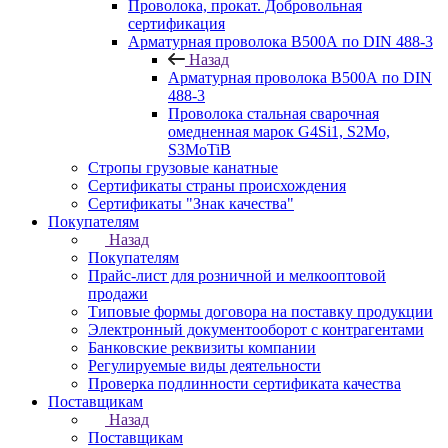
Проволока, прокат. Добровольная
сертификация
Арматурная проволока В500А по DIN 488-3
Назад
Арматурная проволока В500А по DIN
488-3
Проволока стальная сварочная
омедненная марок G4Si1, S2Mo,
S3MoTiB
Стропы грузовые канатные
Сертификаты страны происхождения
Сертификаты "Знак качества"
Покупателям
Назад
Покупателям
Прайс-лист для розничной и мелкооптовой
продажи
Типовые формы договора на поставку продукции
Электронный документооборот с контрагентами
Банковские реквизиты компании
Регулируемые виды деятельности
Проверка подлинности сертификата качества
Поставщикам
Назад
Поставщикам