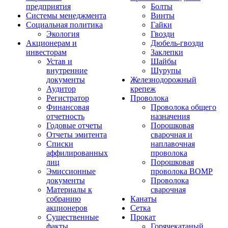
предприятия
Болты
Системы менеджмента
Винты
Социальная политика
Гайки
Экология
Гвозди
Акционерам и
Дюбель-гвозди
инвесторам
Заклепки
Устав и
Шайбы
внутренние
Шурупы
документы
Железнодорожный
Аудитор
крепеж
Регистратор
Проволока
Финансовая
Проволока общего
отчетность
назначения
Годовые отчеты
Порошковая
Отчеты эмитента
сварочная и
Списки
наплавочная
аффилированных
проволока
лиц
Порошковая
Эмиссионные
проволока ВОМР
документы
Проволока
Материалы к
сварочная
собранию
Канаты
акционеров
Сетка
Существенные
Прокат
факты
Горячекатаный