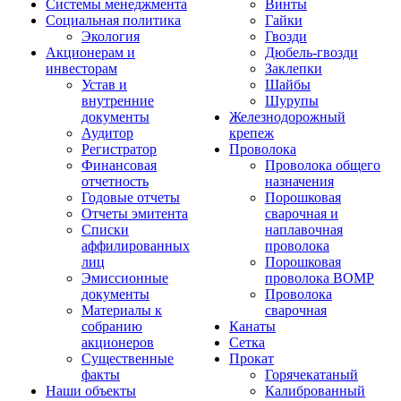
Системы менеджмента
Винты
Социальная политика
Гайки
Экология
Гвозди
Акционерам и
Дюбель-гвозди
инвесторам
Заклепки
Устав и
Шайбы
внутренние
Шурупы
документы
Железнодорожный
Аудитор
крепеж
Регистратор
Проволока
Финансовая
Проволока общего
отчетность
назначения
Годовые отчеты
Порошковая
Отчеты эмитента
сварочная и
Списки
наплавочная
аффилированных
проволока
лиц
Порошковая
Эмиссионные
проволока ВОМР
документы
Проволока
Материалы к
сварочная
собранию
Канаты
акционеров
Сетка
Существенные
Прокат
факты
Горячекатаный
Наши объекты
Калиброванный