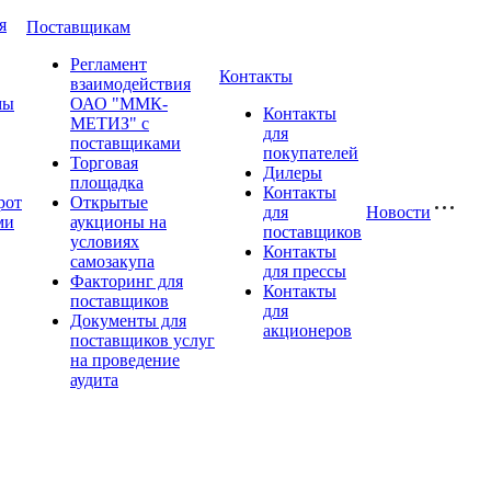
я
Поставщикам
Регламент
Контакты
взаимодействия
мы
ОАО "ММК-
Контакты
МЕТИЗ" с
для
поставщиками
покупателей
Торговая
Дилеры
площадка
Контакты
рот
Открытые
для
Новости
ми
аукционы на
поставщиков
условиях
Контакты
самозакупа
для прессы
Факторинг для
Контакты
поставщиков
для
Документы для
акционеров
поставщиков услуг
на проведение
аудита