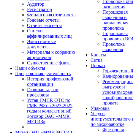
Проволока об
Аудитор
назначения
Регистратор
Порошковая
Финансовая отчетность
сварочная и
Годовые отчеты
наплавочная
Отчеты эмитента
проволока
Списки
Порошковая
аффилированных лиц
проволока В
Эмиссионные
Проволока
документы
сварочная
Материалы к собранию
Канаты
акционеров
Сетка
Существенные факты
Прокат
Наши объекты
Горячекатаны
Профсоюзная деятельность
Калиброванн
История профсоюзной
Рекомендации
организации
выгрузке и
Главные задачи
условиям хран
профсоюза
калиброванно
Устав ГМПР, ОТС по
проката
ГМК РФ на 2023-2025
Упаковка
годы и коллективный
Услуги
договор ОАО «ММК-
инструментального 
МЕТИЗ»
по мехобработке
Фрезерная
Музей ОАО «ММК-МЕТИЗ»