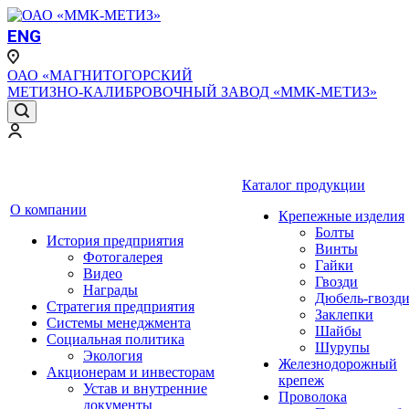
ENG
ОАО «МАГНИТОГОРСКИЙ
МЕТИЗНО-КАЛИБРОВОЧНЫЙ ЗАВОД «ММК-МЕТИЗ»
Каталог продукции
О компании
Крепежные изделия
Болты
История предприятия
Винты
Фотогалерея
Гайки
Видео
Гвозди
Награды
Дюбель-гвозд
Стратегия предприятия
Заклепки
Системы менеджмента
Шайбы
Социальная политика
Шурупы
Экология
Железнодорожный
Акционерам и инвесторам
крепеж
Устав и внутренние
Проволока
документы