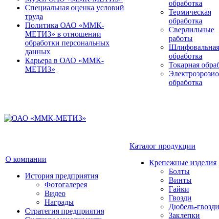
обработка
Специальная оценка условий
Термическая
труда
обработка
Политика ОАО «ММК-
Сверлильные
МЕТИЗ» в отношении
работы
обработки персональных
Шлифовальна
данных
обработка
Карьера в ОАО «ММК-
Токарная обра
МЕТИЗ»
Электроэрози
обработка
Каталог продукции
О компании
Крепежные изделия
Болты
История предприятия
Винты
Фотогалерея
Гайки
Видео
Гвозди
Награды
Дюбель-гвозд
Стратегия предприятия
Заклепки