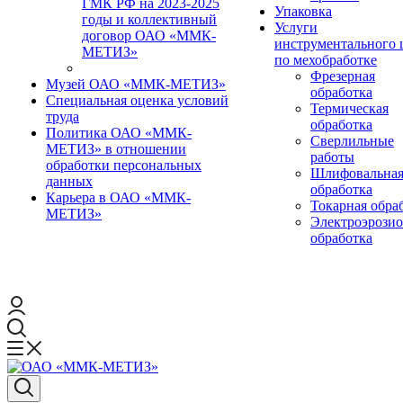
ГМК РФ на 2023-2025
Упаковка
годы и коллективный
Услуги
договор ОАО «ММК-
инструментального 
МЕТИЗ»
по мехобработке
Фрезерная
Музей ОАО «ММК-МЕТИЗ»
обработка
Специальная оценка условий
Термическая
труда
обработка
Политика ОАО «ММК-
Сверлильные
МЕТИЗ» в отношении
работы
обработки персональных
Шлифовальна
данных
обработка
Карьера в ОАО «ММК-
Токарная обра
МЕТИЗ»
Электроэрози
обработка