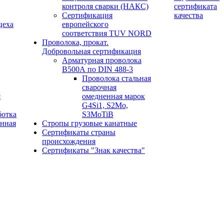
контроля сварки (НАКС)
сертификата
Сертификация
качества
цеха
европейского
соответствия TUV NORD
Проволока, прокат.
Добровольная сертификация
Арматурная проволока
В500А по DIN 488-3
Проволока стальная
сварочная
я
омедненная марок
G4Si1, S2Mo,
ботка
S3MoTiB
онная
Стропы грузовые канатные
Сертификаты страны
происхождения
Сертификаты "Знак качества"