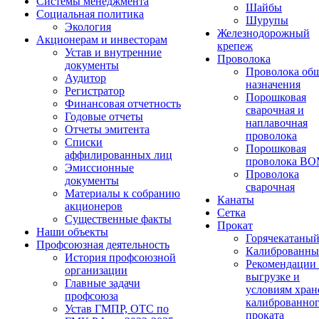
Системы менеджмента
Шайбы
Социальная политика
Шурупы
Экология
Железнодорожный
Акционерам и инвесторам
крепеж
Устав и внутренние
Проволока
документы
Проволока об
Аудитор
назначения
Регистратор
Порошковая
Финансовая отчетность
сварочная и
Годовые отчеты
наплавочная
Отчеты эмитента
проволока
Списки
Порошковая
аффилированных лиц
проволока В
Эмиссионные
Проволока
документы
сварочная
Материалы к собранию
Канаты
акционеров
Сетка
Существенные факты
Прокат
Наши объекты
Горячекатаны
Профсоюзная деятельность
Калиброванн
История профсоюзной
Рекомендации
организации
выгрузке и
Главные задачи
условиям хран
профсоюза
калиброванно
Устав ГМПР, ОТС по
проката