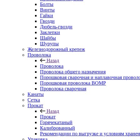
Болты
Винты
Гайки
Гвозди
Дюбель-гвозди
Заклепки
Шайбы
Шурупы
Железнодорожный крепеж
Проволока
Назад
Проволока
Проволока общего назначения
Порошковая сварочная и наплавочная провол
Порошковая проволока ВОМР
Проволока сварочная
Канаты
Сетка
Прокат
Назад
Прокат
Горячекатаный
Калиброванный
Рекомендации по выгрузке и условиям хране
Упаковка