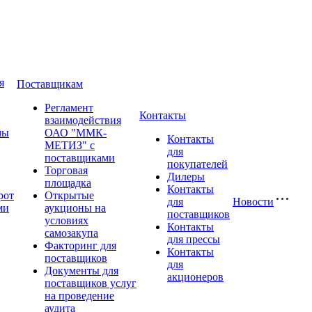
я
Поставщикам
Регламент
Контакты
взаимодействия
мы
ОАО "ММК-
Контакты
МЕТИЗ" с
для
поставщиками
покупателей
Торговая
Дилеры
площадка
Контакты
рот
Открытые
для
Новости
ми
аукционы на
поставщиков
условиях
Контакты
самозакупа
для прессы
Факторинг для
Контакты
поставщиков
для
Документы для
акционеров
поставщиков услуг
на проведение
аудита