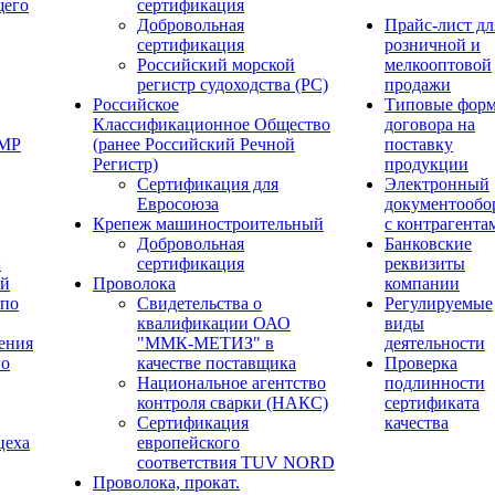
щего
сертификация
Добровольная
Прайс-лист дл
сертификация
розничной и
Российский морской
мелкооптовой
регистр судоходства (РС)
продажи
Российское
Типовые фор
Классификационное Общество
договора на
ОМР
(ранее Российский Речной
поставку
Регистр)
продукции
Сертификация для
Электронный
Евросоюза
документообо
Крепеж машиностроительный
с контрагента
Добровольная
Банковские
й
сертификация
реквизиты
ый
Проволока
компании
 по
Свидетельства о
Регулируемые
квалификации ОАО
виды
ения
"ММК-МЕТИЗ" в
деятельности
го
качестве поставщика
Проверка
Национальное агентство
подлинности
контроля сварки (НАКС)
сертификата
Сертификация
качества
цеха
европейского
соответствия TUV NORD
Проволока, прокат.