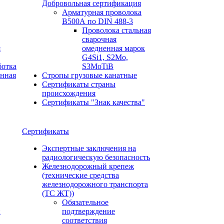
Добровольная сертификация
Арматурная проволока
В500А по DIN 488-3
Проволока стальная
сварочная
я
омедненная марок
G4Si1, S2Mo,
ботка
S3MoTiB
онная
Стропы грузовые канатные
Сертификаты страны
происхождения
Сертификаты "Знак качества"
Сертификаты
Экспертные заключения на
радиологическую безопасность
Железнодорожный крепеж
(технические средства
железнодорожного транспорта
(ТС ЖТ))
Обязательное
и
подтверждение
соответствия