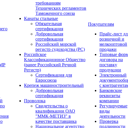
требованиям
Технических регламентов
Таможенного союза
Канаты стальные
Обязательная
Покупателям
щего
сертификация
Добровольная
Прайс-лист дл
сертификация
розничной и
Российский морской
мелкооптовой
регистр судоходства (РС)
продажи
Российское
Типовые фор
Классификационное Общество
договора на
ОМР
(ранее Российский Речной
поставку
Регистр)
продукции
Сертификация для
Электронный
Евросоюза
документообо
Крепеж машиностроительный
с контрагента
Добровольная
Банковские
й
сертификация
реквизиты
ый
Проволока
компании
 по
Свидетельства о
Регулируемые
квалификации ОАО
виды
ения
"ММК-МЕТИЗ" в
деятельности
го
качестве поставщика
Проверка
Национальное агентство
подлинности